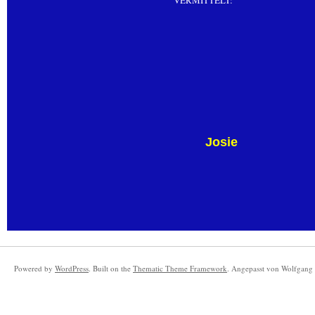
VERMITTELT:
Josie
Powered by
WordPress
. Built on the
Thematic Theme Framework
. Angepasst von Wolfgang 