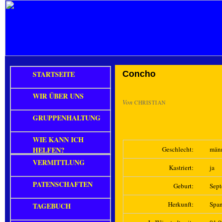
STARTSEITE
Concho
WIR ÜBER UNS
Von
CHRISTIAN
GRUPPENHALTUNG
WIE KANN ICH
HELFEN?
Geschlecht:
män
VERMITTLUNG
Kastriert:
ja
PATENSCHAFTEN
Geburt:
Sep
Herkunft:
Spa
TAGEBUCH