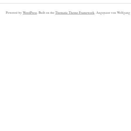
Powered by
WordPress
. Built on the
Thematic Theme Framework
. Angepasst von Wolfgang 