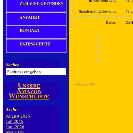
In Wörrstadt seit:
01.
ZUHAUSE GEFUNDEN
Schulterhöhe/Gewicht:
63 c
ANFAHRT
Rasse:
DS
KONTAKT
DATENSCHUTZ
Suchen
Unsere
«
05.09.2018
Amazon
Wunschliste
Archiv
August 2026
Juli 2026
Juni 2026
Mai 2026