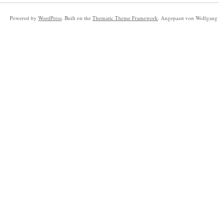
Powered by
WordPress
. Built on the
Thematic Theme Framework
. Angepasst von Wolfgang 