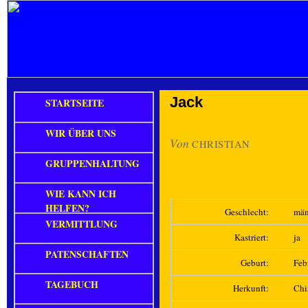
Jack
STARTSEITE
WIR ÜBER UNS
Von
CHRISTIAN
GRUPPENHALTUNG
WIE KANN ICH
HELFEN?
Geschlecht:
män
VERMITTLUNG
Kastriert:
ja
PATENSCHAFTEN
Geburt:
Feb
TAGEBUCH
Herkunft:
Chi