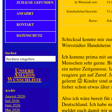
ZUHAUSE GEFUNDEN
In Wörrstadt seit:
24.
Schulterhöhe/Gewicht:
53 c
ANFAHRT
Rasse:
Sch
KONTAKT
DATENSCHUTZ
Schicksal konnte mir zum
Wörrstädter Hundeheim
Suchen
Ich komme prima mit an
Menschen sehr gerne. Bi
ein netter Zeitgenosse. I
Unsere
Amazon
reagiere gut auf Zuruf. 
Wunschliste
gelernt 😉 Kinder sind au
lieber schon etwas älter 
Archiv
August 2026
Also ich wäre bereit fü
Juli 2026
Deutschland. Ich habe me
Juni 2026
meldet euch damit wir u
Mai 2026