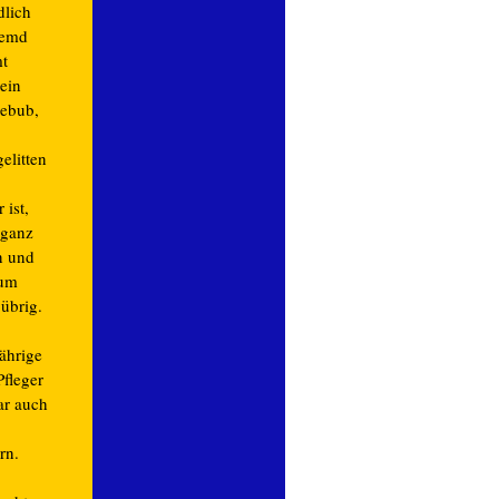
dlich
Hemd
mt
ein
debub,
elitten
 ist,
d ganz
n und
zum
übrig.
jährige
fleger
ar auch
rn.