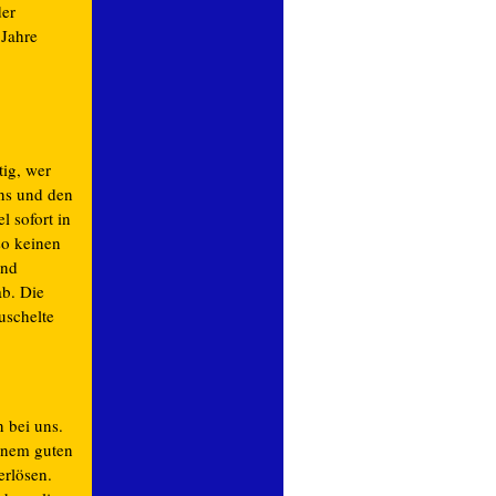
der
 Jahre
ig, wer
ns und den
l sofort in
so keinen
und
ab. Die
uschelte
 bei uns.
inem guten
erlösen.