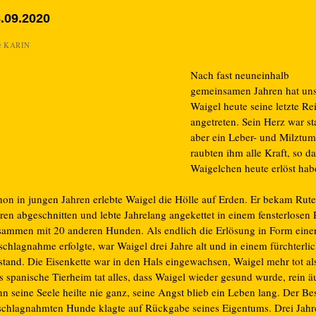
.09.2020
n
KARIN
Nach fast neuneinhalb
gemeinsamen Jahren hat unse
Waigel heute seine letzte Re
angetreten. Sein Herz war st
aber ein Leber- und Milztum
raubten ihm alle Kraft, so da
Waigelchen heute erlöst hab
hon in jungen Jahren erlebte Waigel die Hölle auf Erden. Er bekam Rut
ren abgeschnitten und lebte Jahrelang angekettet in einem fensterlose
sammen mit 20 anderen Hunden. Als endlich die Erlösung in Form eine
schlagnahme erfolgte, war Waigel drei Jahre alt und in einem fürchterli
stand. Die Eisenkette war in den Hals eingewachsen, Waigel mehr tot al
 spanische Tierheim tat alles, dass Waigel wieder gesund wurde, rein ä
n seine Seele heilte nie ganz, seine Angst blieb ein Leben lang. Der Bes
schlagnahmten Hunde klagte auf Rückgabe seines Eigentums. Drei Jahr