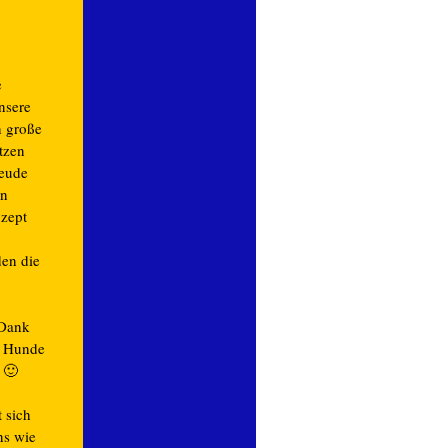
e
nsere
h große
tzen
reude
in
zept
en die
 Dank
ie Hunde
 🙂
 sich
ns wie