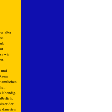
r alter
ise
ark
or
ss wir
en.
e und
n Raum
r amtlichen
chen
s lebendig.
ußerlich,
itzer der
e dauerten