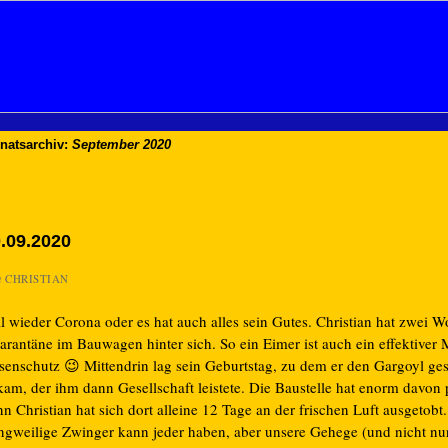
natsarchiv:
September 2020
.09.2020
n
CHRISTIAN
l wieder Corona oder es hat auch alles sein Gutes. Christian hat zwei 
arantäne im Bauwagen hinter sich. So ein Eimer ist auch ein effektiver
senschutz 😉 Mittendrin lag sein Geburtstag, zu dem er den Gargoyl ge
am, der ihm dann Gesellschaft leistete. Die Baustelle hat enorm davon pr
n Christian hat sich dort alleine 12 Tage an der frischen Luft ausgetobt.
ngweilige Zwinger kann jeder haben, aber unsere Gehege (und nicht nur