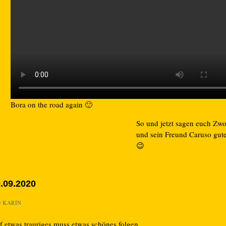
Bora on the road again 🙂
So und jetzt sagen euch Zw
und sein Freund Caruso gut
😉
.09.2020
n
KARIN
f etwas trauriges muss etwas schönes folgen.