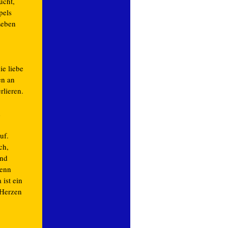
ucht,
pels
 Leben
ie liebe
en an
lieren.
d
uf.
ch,
und
wenn
 ist ein
 Herzen