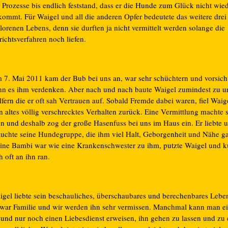
 Prozesse bis endlich feststand, dass er die Hunde zum Glück nicht wie
kommt. Für Waigel und all die anderen Opfer bedeutete das weitere drei
lorenen Lebens, denn sie durften ja nicht vermittelt werden solange die
richtsverfahren noch liefen.
 7. Mai 2011 kam der Bub bei uns an, war sehr schüchtern und vorsicht
nn es ihm verdenken. Aber nach und nach baute Waigel zumindest zu u
fern die er oft sah Vertrauen auf. Sobald Fremde dabei waren, fiel Waige
n altes völlig verschrecktes Verhalten zurück. Eine Vermittlung machte 
nn und deshalb zog der große Hasenfuss bei uns im Haus ein. Er liebte 
auchte seine Hundegruppe, die ihm viel Halt, Geborgenheit und Nähe g
eine Bambi war wie eine Krankenschwester zu ihm, putzte Waigel und k
h oft an ihn ran.
igel liebte sein beschauliches, überschaubares und berechenbares Leben
 war Familie und wir werden ihn sehr vermissen. Manchmal kann man e
eund nur noch einen Liebesdienst erweisen, ihn gehen zu lassen und zu 