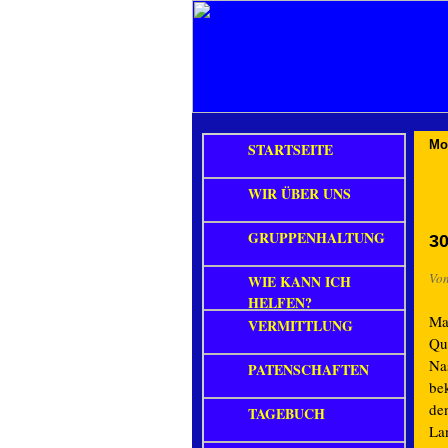
Mo
STARTSEITE
WIR ÜBER UNS
GRUPPENHALTUNG
30
Vo
WIE KANN ICH
HELFEN?
Ma
VERMITTLUNG
Qu
Na
PATENSCHAFTEN
bek
den
TAGEBUCH
La