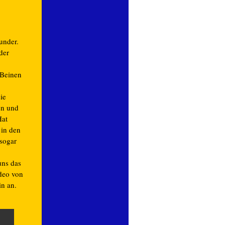
under.
der
 Beinen
ie
en und
Hat
 in den
sogar
uns das
deo von
n an.