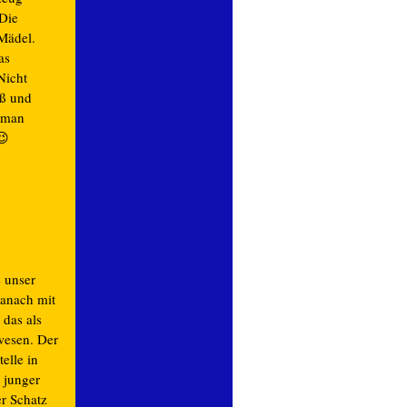
 Die
 Mädel.
as
Nicht
aß und
 man
😉
e unser
danach mit
 das als
wesen. Der
elle in
 junger
er Schatz