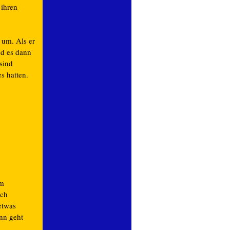
 ihren
 um. Als er
nd es dann
sind
s hatten.
em
och
etwas
nn geht