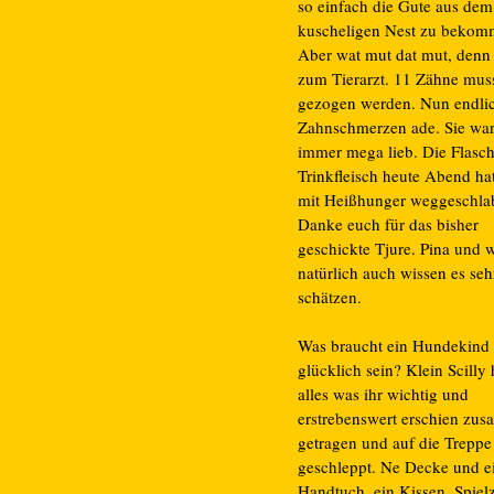
so einfach die Gute aus dem
kuscheligen Nest zu bekom
Aber wat mut dat mut, denn 
zum Tierarzt. 11 Zähne mus
gezogen werden. Nun endli
Zahnschmerzen ade. Sie war
immer mega lieb. Die Flasch
Trinkfleisch heute Abend hat
mit Heißhunger weggeschlab
Danke euch für das bisher
geschickte Tjure. Pina und w
natürlich auch wissen es seh
schätzen.
Was braucht ein Hundekind
glücklich sein? Klein Scilly 
alles was ihr wichtig und
erstrebenswert erschien zu
getragen und auf die Treppe
geschleppt. Ne Decke und e
Handtuch, ein Kissen, Spiel