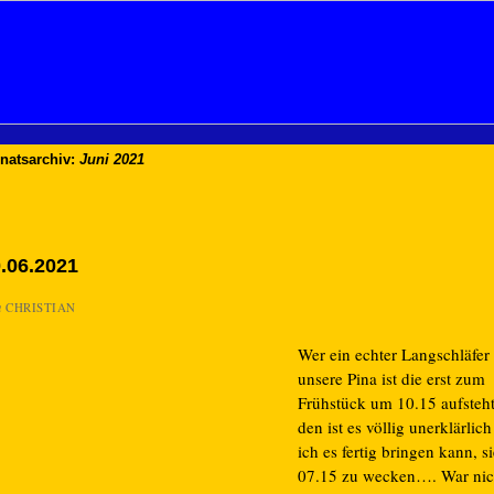
natsarchiv:
Juni 2021
.06.2021
n
CHRISTIAN
Wer ein echter Langschläfer
unsere Pina ist die erst zum
Frühstück um 10.15 aufsteht
den ist es völlig unerklärlic
ich es fertig bringen kann, s
07.15 zu wecken…. War nic