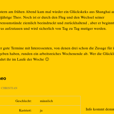
stern am frühen Abend kam mal wieder ein Glückskeks aus Shanghai an
eijährige Theo. Noch ist er durch den Flug und den Wechsel seiner
bensumstände ziemlich beeindruckt und zurückhaltend , aber er beginn
was aufzutauen und wird sicherlich von Tag zu Tag mutiger werden.
er gute Termine mit Interessenten, von denen drei schon die Zusage für
geben haben, runden ein arbeitsreiches Wochenende ab. Wer die Glückl
fahrt ihr im Laufe der Woche 🙂
heo
n
CHRISTIAN
Geschlecht:
männlich
Info kommt dem
Kastriert:
ja