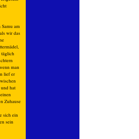
icht
am Samu am
als wir das
ine
ttermädel,
 täglich
chtern
t wenn man
 lief er
zwischen
 und hat
seinen
en Zuhause
e sich ein
en sein