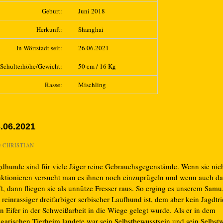
Geburt:
Juni 2018
Herkunft:
Shanghai
In Wörrstadt seit:
26.06.2021
Schulterhöhe/Gewicht:
50 cm / 16 Kg
Rasse:
Mischling
.06.2021
n
CHRISTIAN
gdhunde sind für viele Jäger reine Gebrauchsgegenstände. Wenn sie nic
nktionieren versucht man es ihnen noch einzuprügeln und wenn auch da
ft, dann fliegen sie als unnütze Fresser raus. So erging es unserem Samu
 reinrassiger dreifarbiger serbischer Laufhund ist, dem aber kein Jagdtr
n Eifer in der Schweißarbeit in die Wiege gelegt wurde. Als er in dem
lgarischen Tierheim landete war sein Selbstbewusstsein und sein Selbst