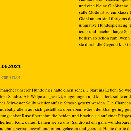
und eine kleine Gießkanne.
süße Motte ist so ein klasse
Gießkannen sind übrigens d
ultimative Hundespielzeug. 
teuer und machen lange Sp
bollern so schön rum, wenn
sie durch die Gegend kickt 
.06.2021
n
CHRISTIAN
 mancher unserer Hunde hier hatte einen schei… Start ins Leben. So wi
iner Sandro. Als Welpe ausgesetzt, eingefangen und kastriert, sollte er 
ner Schwester Scilly wieder auf sie Strasse gesetzt werden. Die Chancen
ndebaby allein auf sich gestellt zu überleben, wären denkbar gering ge
ttungsanker Ruse übernahm die beiden und brachte sie auf einer Pflegest
cherheit. Kurz darauf kamen sie zu uns. Sandro ist ein ganz wunderbarer
ndebub, vertrauensvoll und offen, gelassen und geerdet. Heute durfte d