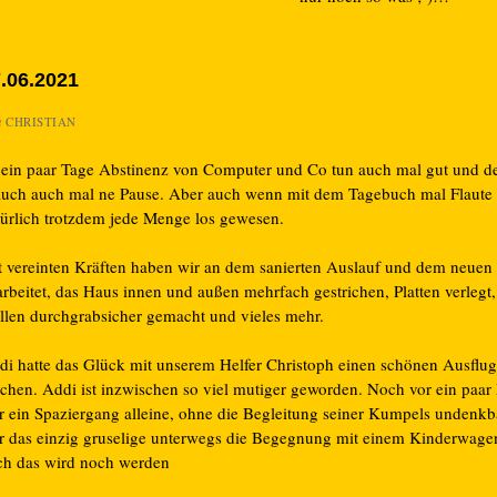
.06.2021
n
CHRISTIAN
 ein paar Tage Abstinenz von Computer und Co tun auch mal gut und d
auch auch mal ne Pause. Aber auch wenn mit dem Tagebuch mal Flaute ist
türlich trotzdem jede Menge los gewesen.
t vereinten Kräften haben wir an dem sanierten Auslauf und dem neuen
rbeitet, das Haus innen und außen mehrfach gestrichen, Platten verlegt,
ellen durchgrabsicher gemacht und vieles mehr.
di hatte das Glück mit unserem Helfer Christoph einen schönen Ausflug
chen. Addi ist inzwischen so viel mutiger geworden. Noch vor ein paa
r ein Spaziergang alleine, ohne die Begleitung seiner Kumpels undenkba
r das einzig gruselige unterwegs die Begegnung mit einem Kinderwage
ch das wird noch werden