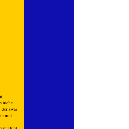
ht
s nichts
, der zwar
ieb und
wertgefühl