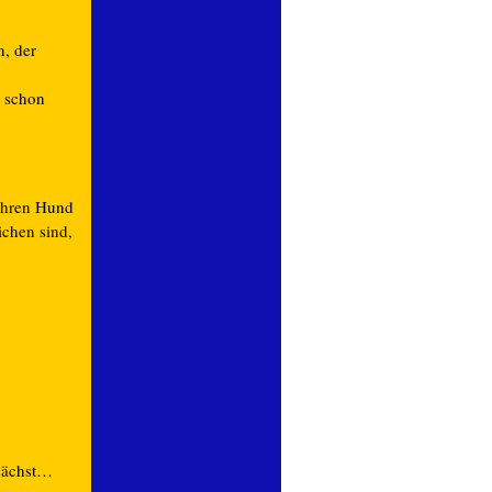
, der
t schon
 ihren Hund
ichen sind,
nächst…