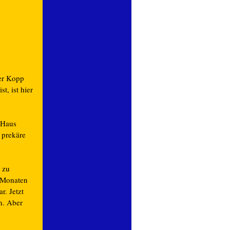
er Kopp
, ist hier
 Haus
 prekäre
 zu
r Monaten
r. Jetzt
n. Aber