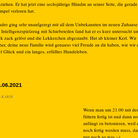
iehen. Er hat jetzt eine sechsjährige Hündin an seiner Seite, die gerade
mpel verloren hat.
ndro ging sehr unaufgeregt mit all dem Unbekannten im neuen Zuhause
 Intelligenzspielzeug mit Schiebeteilen fand hat er es kurz untersucht u
ck zack gelöst und die Lekkerchen abgestaubt. Hut ab kleiner Kerl. Wir 
her, deine neue Familie wird genauso viel Freude an dir haben, wie wir e
el Glück und ein langes, erfülltes Hundeleben.
.06.2021
n
KARIN
Wenn man um 21.00 mit d
füttern fertig ist und dann n
anfängt zu betonieren, weil 
noch fertig werden muss, da
nur noch so was ;-)…