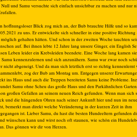
i Null und Samu versuchte sich einfach unsichtbar zu machen und nur n
zufallen.
in hoffnungsloser Blick zog mich an, der Bub brauchte Hilfe und so k
05.2021 zu uns. Er entwickelte sich schneller in eine positive Richtung 
r möglich gehalten hätten. Und schon in der zweiten Woche tauchten se
nschen auf. Bei ihnen lebte 12 Jahre lang unsere Ginger, ein English Se
ssen Leben leider ein Krebsleiden beendete. Eine Woche lang kamen sie
 Samu kennenzulernen und sich anzunähern. Samu war zwar noch schü
r nicht abgeneigt. Und da man sich letztlich erst so richtig kennenlern
sammenlebt, zog der Bub am Montag um. Entgegen unserer Erwartungen
rekt ins Haus und auch die Treppen bereiteten Samu keine Probleme. In
kundet Samu ohne Scheu das große Haus und den Parkähnlichen Garten
hon großen Gefallen an seinem neuen Reich gefunden. Wenn man sich 
ick und die hängenden Ohren nach seiner Ankunft hier und nun im neu
eht, bemerkt man direkt welche Veränderung in der kurzen Zeit in ihm
rgegangen ist. Lieber Samu, du hast die besten Hundeeltern gefunden di
nd wünschen kann und wirst noch oft staunen, wie schön ein Hundeleb
nn. Das gönnen wir dir von Herzen.