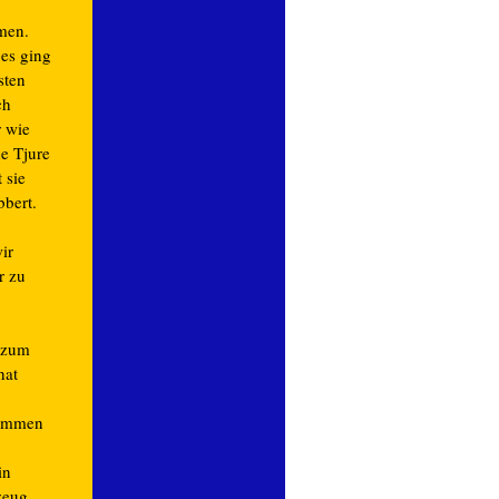
men.
es ging
sten
ch
 wie
e Tjure
 sie
bert.
ir
r zu
 zum
hat
sammen
in
zeug