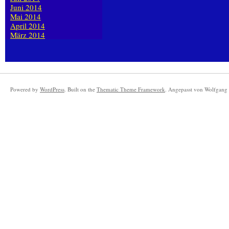
Juni 2014
Mai 2014
April 2014
März 2014
Powered by
WordPress
. Built on the
Thematic Theme Framework
. Angepasst von Wolfgang 