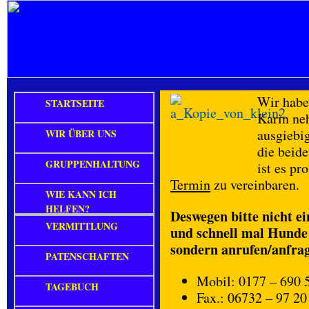
Wir habe
STARTSEITE
Karin ne
ausgiebi
WIR ÜBER UNS
die beid
GRUPPENHALTUNG
ist es p
Termin
zu vereinbaren.
WIE KANN ICH
HELFEN?
Deswegen bitte nicht ei
VERMITTLUNG
und schnell mal Hunde
sondern anrufen/anfrag
PATENSCHAFTEN
Mobil: 0177 – 690 
TAGEBUCH
Fax.: 06732 – 97 20