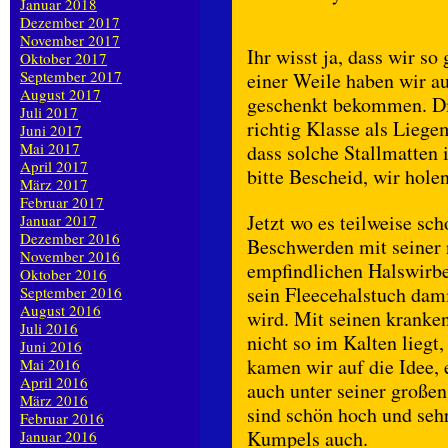
Januar 2018
Dezember 2017
November 2017
Ihr wisst ja, dass wir s
Oktober 2017
September 2017
einer Weile haben wir a
August 2017
geschenkt bekommen. Die
Juli 2017
richtig Klasse als Lieg
Juni 2017
Mai 2017
dass solche Stallmatten 
April 2017
bitte Bescheid, wir holen
März 2017
Februar 2017
Jetzt wo es teilweise sch
Januar 2017
Dezember 2016
Beschwerden mit seiner 
November 2016
empfindlichen Halswirbe
Oktober 2016
sein Fleecehalstuch dam
September 2016
August 2016
wird. Mit seinen kranken
Juli 2016
nicht so im Kalten liegt
Juni 2016
kamen wir auf die Idee,
Mai 2016
April 2016
auch unter seiner großen
März 2016
sind schön hoch und seh
Februar 2016
Kumpels auch.
Januar 2016