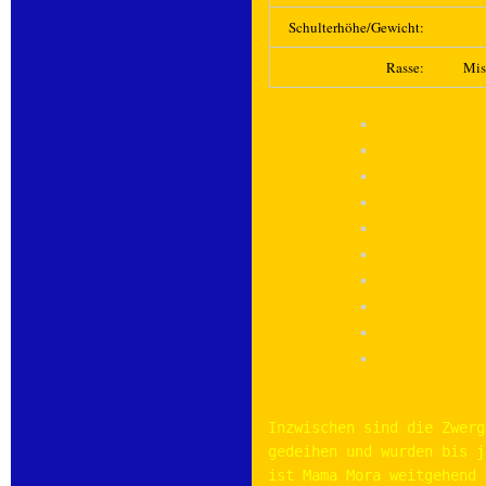
Schulterhöhe/Gewicht:
Rasse:
Mis
Inzwischen sind die Zwerg
gedeihen und wurden bis j
ist Mama Mora weitgehend 