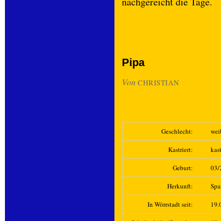
nachgereicht die Tage.
Pipa
Von
CHRISTIAN
Geschlecht:
wei
Kastriert:
kast
Geburt:
03/
Herkunft:
Spa
In Wörrstadt seit:
19.