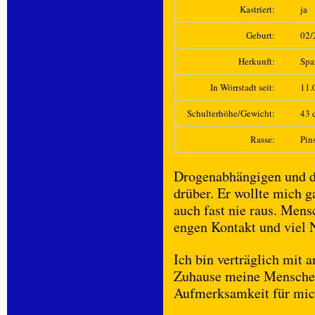
Kastriert:
ja
Geburt:
02/
Herkunft:
Spa
In Wörrstadt seit:
11.
Schulterhöhe/Gewicht:
43 c
Rasse:
Pins
Drogenabhängigen und da
drüber. Er wollte mich g
auch fast nie raus. Mens
engen Kontakt und viel 
Ich bin verträglich mit
Zuhause meine Menschen 
Aufmerksamkeit für mic