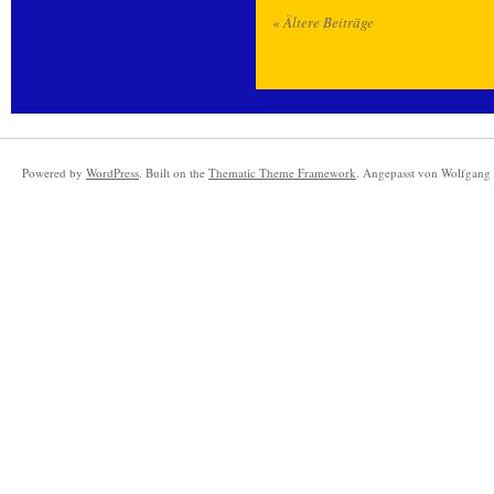
«
Ältere Beiträge
Powered by
WordPress
. Built on the
Thematic Theme Framework
. Angepasst von Wolfgang 