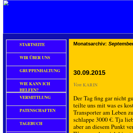
Monatsarchiv:
September
STARTSEITE
WIR ÜBER UNS
GRUPPENHALTUNG
30.09.2015
WIE KANN ICH
Von
KARIN
HELFEN?
VERMITTLUNG
Der Tag fing gar nicht g
teilte uns mit was es ko
PATENSCHAFTEN
Transporter am Leben z
schlappe 3000 €. Tja lieb
TAGEBUCH
aber an diesem Punkt ver