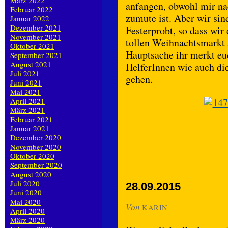
März 2022
anfangen, obwohl mir na
Februar 2022
zumute ist. Aber wir sin
Januar 2022
Dezember 2021
Festerprobt, so dass wir 
November 2021
tollen Weihnachtsmarkt a
Oktober 2021
Hauptsache ihr merkt eu
September 2021
August 2021
HelferInnen wie auch di
Juli 2021
gehen.
Juni 2021
Mai 2021
April 2021
März 2021
Februar 2021
Januar 2021
Dezember 2020
November 2020
Oktober 2020
September 2020
August 2020
Juli 2020
28.09.2015
Juni 2020
Mai 2020
Von
KARIN
April 2020
März 2020