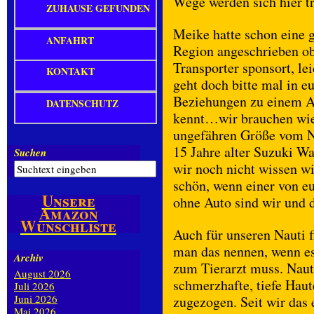
Wege werden sich hier t
ZUHAUSE GEFUNDEN
Meike hatte schon eine 
ANFAHRT
Region angeschrieben ob
Transporter sponsort, le
KONTAKT
geht doch bitte mal in eu
Beziehungen zu einem Au
DATENSCHUTZ
kennt…wir brauchen wied
ungefähren Größe vom N
15 Jahre alter Suzuki W
Suchen
wir noch nicht wissen wi
schön, wenn einer von eu
Unsere
ohne Auto sind wir und 
Amazon
Wunschliste
Auch für unseren Nauti f
man das nennen, wenn es
Archiv
zum Tierarzt muss. Nauti
August 2026
schmerzhafte, tiefe Hau
Juli 2026
Juni 2026
zugezogen. Seit wir das 
Mai 2026