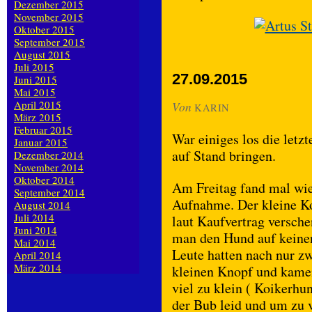
Dezember 2015
November 2015
Oktober 2015
September 2015
August 2015
Juli 2015
27.09.2015
Juni 2015
Mai 2015
April 2015
Von
KARIN
März 2015
Februar 2015
War einiges los die letz
Januar 2015
auf Stand bringen.
Dezember 2014
November 2014
Oktober 2014
Am Freitag fand mal wie
September 2014
Aufnahme. Der kleine Ko
August 2014
Juli 2014
laut Kaufvertrag versche
Juni 2014
man den Hund auf keine
Mai 2014
Leute hatten nach nur z
April 2014
März 2014
kleinen Knopf und kamen 
viel zu klein ( Koikerhu
der Bub leid und um zu 