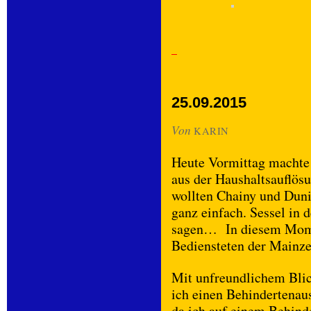
25.09.2015
Von
KARIN
Heute Vormittag machte 
aus der Haushaltsauflö
wollten Chainy und Duni
ganz einfach. Sessel in 
sagen… In diesem Momen
Bediensteten der Mainze
Mit unfreundlichem Blick
ich einen Behindertenau
da ich auf einem Behind