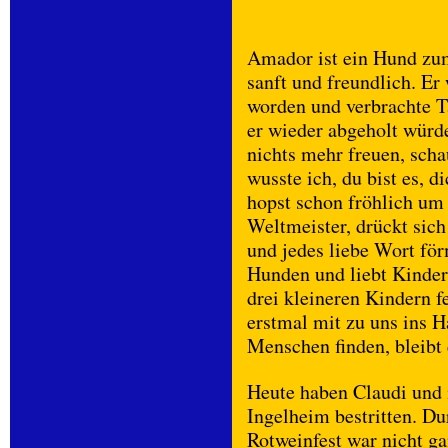
Amador ist ein Hund zum
sanft und freundlich. Er
worden und verbrachte T
er wieder abgeholt würde
nichts mehr freuen, schau
wusste ich, du bist es, d
hopst schon fröhlich um
Weltmeister, drückt sich
und jedes liebe Wort för
Hunden und liebt Kinder
drei kleineren Kindern 
erstmal mit zu uns ins Ha
Menschen finden, bleibt 
Heute haben Claudi und 
Ingelheim bestritten. Du
Rotweinfest war nicht gan