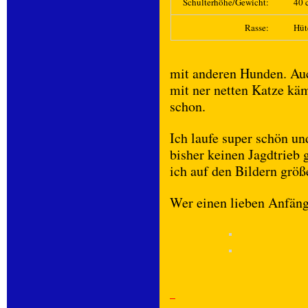
Schulterhöhe/Gewicht:
40 c
Rasse:
Hüt
mit anderen Hunden. Au
mit ner netten Katze käm
schon.
Ich laufe super schön un
bisher keinen Jagdtrieb 
ich auf den Bildern größ
Wer einen lieben Anfänge