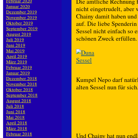
Die amtliche Rechnung f
Februar 2020
Januar 2020
nicht eingetrudelt, aber
Dezember 2019
Chainy damit haben und w
November 2019
auf. Die liebe Spenderin 
Oktober 2019
September 2019
Sessel nicht einfach so 
August 2019
schönen Zweck erfüllen.
Juli 2019
Juni 2019
Mai 2019
April 2019
März 2019
Februar 2019
Januar 2019
Dezember 2018
Kumpel Nepo darf natürl
November 2018
alten Sessel nun für sich
Oktober 2018
September 2018
August 2018
Juli 2018
Juni 2018
Mai 2018
April 2018
März 2018
Februar 2018
Und Chainy hat nun endl