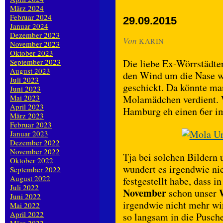
März 2024
Februar 2024
29.09.2015
Januar 2024
Dezember 2023
Von
KARIN
November 2023
Oktober 2023
September 2023
Die liebe Ex-Wörrstädter
August 2023
den Wind um die Nase we
Juli 2023
geschickt. Da könnte man
Juni 2023
Mai 2023
Molamädchen verdient. 
April 2023
Hamburg eh einen 6er im
März 2023
Februar 2023
Januar 2023
Dezember 2022
November 2022
Tja bei solchen Bildern
Oktober 2022
wundert es irgendwie nic
September 2022
August 2022
festgestellt habe, dass
Juli 2022
November
schon unser
Juni 2022
irgendwie nicht mehr wir
Mai 2022
April 2022
so langsam in die Pusc