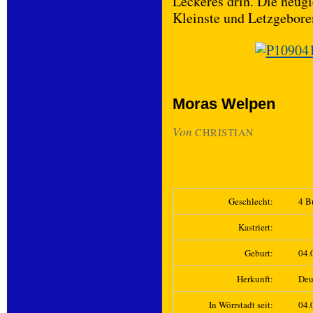
Leckeres drin. Die neugi
Kleinste und Letzgebore
Moras Welpen
Von
CHRISTIAN
Geschlecht:
4 B
Kastriert:
Geburt:
04.
Herkunft:
Deu
In Wörrstadt seit:
04.