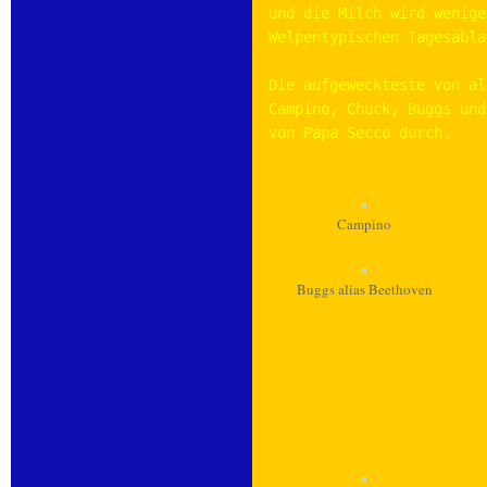
und die Milch wird wenige
Welpentypischen Tagesabla
Die aufgeweckteste von al
Campino, Chuck, Buggs und
von Papa Secco durch. 
Campino
Buggs alias Beethoven