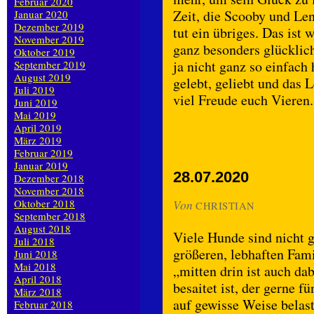
Februar 2020
Zeit, die Scooby und Le
Januar 2020
Dezember 2019
tut ein übriges. Das ist 
November 2019
ganz besonders glücklic
Oktober 2019
ja nicht ganz so einfach 
September 2019
August 2019
gelebt, geliebt und das 
Juli 2019
viel Freude euch Vieren.
Juni 2019
Mai 2019
April 2019
März 2019
Februar 2019
Januar 2019
28.07.2020
Dezember 2018
November 2018
Oktober 2018
Von
CHRISTIAN
September 2018
August 2018
Viele Hunde sind nicht g
Juli 2018
größeren, lebhaften Fam
Juni 2018
Mai 2018
„mitten drin ist auch da
April 2018
besaitet ist, der gerne f
März 2018
auf gewisse Weise belastb
Februar 2018