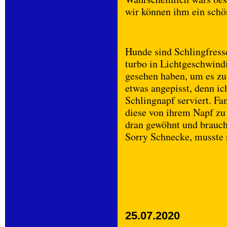
wir können ihm ein schö
Hunde sind Schlingfresse
turbo in Lichtgeschwind
gesehen haben, um es zu 
etwas angepisst, denn ich
Schlingnapf serviert. Fa
diese von ihrem Napf zu 
dran gewöhnt und braucht
Sorry Schnecke, musste
25.07.2020