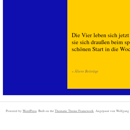
Die Vier leben sich jetz
sie sich draußen beim s
schönen Start in die Wo
«
Ältere Beiträge
Powered by
WordPress
. Built on the
Thematic Theme Framework
. Angepasst von Wolfgang 