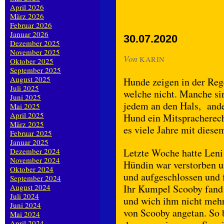
April 2026
März 2026
Februar 2026
Januar 2026
30.07.2020
Dezember 2025
November 2025
Von
KARIN
Oktober 2025
September 2025
August 2025
Hunde zeigen in der Re
Juli 2025
welche nicht. Manche si
Juni 2025
jedem an den Hals, ander
Mai 2025
April 2025
Hund ein Mitspracherecht
März 2025
es viele Jahre mit dies
Februar 2025
Januar 2025
Dezember 2024
Letzte Woche hatte Leni 
November 2024
Hündin war verstorben u
Oktober 2024
und aufgeschlossen und f
September 2024
August 2024
Ihr Kumpel Scooby fand 
Juli 2024
und wich ihm nicht mehr
Juni 2024
von Scooby angetan. So 
Mai 2024
April 2024