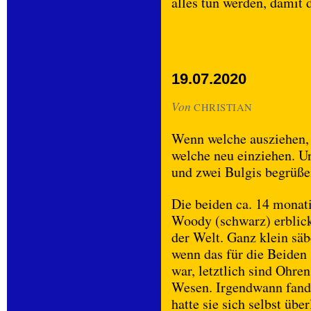
alles tun werden, damit 
19.07.2020
Von
CHRISTIAN
Wenn welche ausziehen,
welche neu einziehen. Un
und zwei Bulgis begrüße
Die beiden ca. 14 monat
Woody (schwarz) erblick
der Welt. Ganz klein säb
wenn das für die Beiden 
war, letztlich sind Ohren
Wesen. Irgendwann fande
hatte sie sich selbst übe