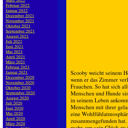
März 2022
Februar 2022
Januar 2022
Dezember 2021
November 2021
Oktober 2021
September 2021
August 2021
Juli 2021
Juni 2021
Mai 2021
April 2021
März 2021
Februar 2021
Scooby weicht seinem He
Januar 2021
Dezember 2020
wenn er das Zimmer verlä
November 2020
Frauchen. So hat sich a
Oktober 2020
Menschen und Hunde sin
September 2020
August 2020
in seinem Leben ankomme
Juli 2020
Menschen mit ihrer gela
Juni 2020
eine Wohlfühlatmosphäre,
Mai 2020
April 2020
zusammengefunden hat. 
März 2020
mehr, um sein Glück zu f