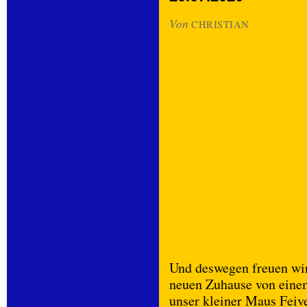
Von
CHRISTIAN
Und deswegen freuen wi
neuen Zuhause von eine
unser kleiner Maus Feivel