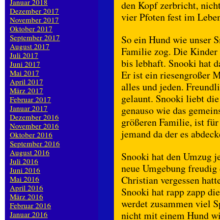
Januar 2018
den Kopf zerbricht, nicht
Dezember 2017
vier Pfoten fest im Leben
November 2017
Oktober 2017
September 2017
So ein Hund wie unser Sn
August 2017
Familie zog. Die Kinder 
Juli 2017
bis lebhaft. Snooki hat 
Juni 2017
Mai 2017
Er ist ein riesengroßer 
April 2017
alles und jeden. Freundl
März 2017
gelaunt. Snooki liebt d
Februar 2017
Januar 2017
genauso wie das gemeins
Dezember 2016
größeren Familie, ist f
November 2016
jemand da der es abdecke
Oktober 2016
September 2016
August 2016
Snooki hat den Umzug je
Juli 2016
neue Umgebung freudig e
Juni 2016
Christian vergessen hat
Mai 2016
April 2016
Snooki hat rapp zapp die
März 2016
werdet zusammen viel Sp
Februar 2016
nicht mit einem Hund wi
Januar 2016