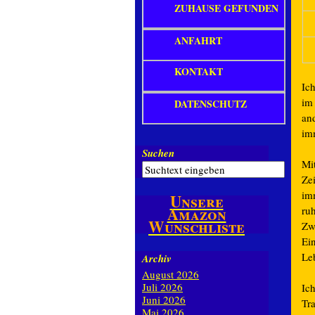
ZUHAUSE GEFUNDEN
ANFAHRT
KONTAKT
Ich
im
DATENSCHUTZ
an
im
Suchen
Mi
Ze
imm
Unsere
Amazon
ru
Wunschliste
Zw
Ei
Le
Archiv
August 2026
Juli 2026
Ic
Juni 2026
Tr
Mai 2026