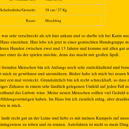
Schulterhöhe/Gewicht:
58 cm / 27 Kg
Rasse:
Mischling
 war sehr verschreckt als ich hier ankam und so durfte ich bei Karin un
 Haus einziehen. Hier lebe ich jetzt in einer gemischten Hundegruppe mi
deren Hunden zwischen zwei und 13 Jahren und komme mit allen gut aus
mer einer da der spielen möchte, denn das macht mir großen Spaß.
t fremden Menschen bin ich Anfangs noch sehr zurückhaltend und bra
it mich zu gewöhnen und anzunähern. Bisher habe ich mich bei neuen
er erst mal versteckt. Grundsätzlich bin ich recht schreckhaft, so dass 
higes Zuhause in einem sehr ländlich gelegenen Umfeld auf jeden Fall m
eithund das Liebste wäre. Meine neuen Menschen sollten viel Geduld 
nfühlungsvermögen haben. Im Haus bin ich ziemlich ruhig, aber drauß
ben in mich.
h laufe recht gut an der Leine und liebe es mit meinen Kumpels auf unse
ainingswiese zu toben und zu rennen. Autofahren ist nicht so mein Ding