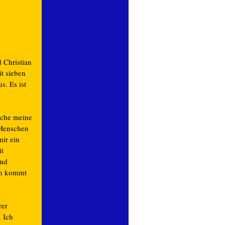
d Christian
t sieben
. Es ist
uche meine
 Menschen
mir ein
it
und
en kommt
rer
. Ich