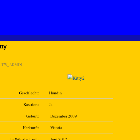
tty
n
TW_ADMIN
Geschlecht:
Hündin
Kastriert:
Ja
Geburt:
Dezember 2009
Herkunft:
Vitoria
In Wörrstadt seit:
Juni 2012