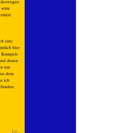
e, deswegen
s wäre
stützt.
ch eine
ämlich hier
n Kumpels
 und denen
en nur
 aus dem
ss ich
efunden.
Till
»