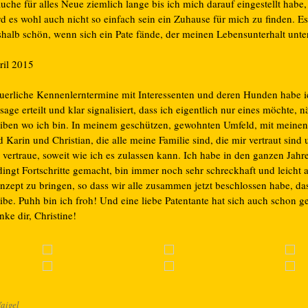
uche für alles Neue ziemlich lange bis ich mich darauf eingestellt hab
rd es wohl auch nicht so einfach sein ein Zuhause für mich zu finden. E
shalb schön, wenn sich ein Pate fände, der meinen Lebensunterhalt unter
ril 2015
uerliche Kennenlerntermine mit Interessenten und deren Hunden habe i
age erteilt und klar signalisiert, dass ich eigentlich nur eines möchte, n
eiben wo ich bin. In meinem geschützen, gewohnten Umfeld, mit meine
 Karin und Christian, die alle meine Familie sind, die mir vertraut sind
 vertraue, soweit wie ich es zulassen kann. Ich habe in den ganzen Jahr
dingt Fortschritte gemacht, bin immer noch sehr schreckhaft und leicht
nzept zu bringen, so dass wir alle zusammen jetzt beschlossen habe, da
ibe. Puhh bin ich froh! Und eine liebe Patentante hat sich auch schon g
ke dir, Christine!
aigel