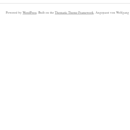
Powered by
WordPress
. Built on the
Thematic Theme Framework
. Angepasst von Wolfgang 