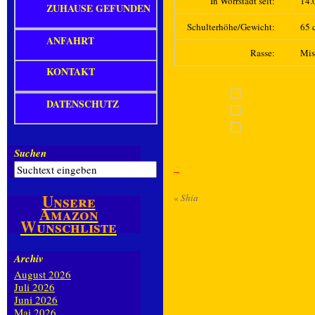
In Wörrstadt seit:
14.
ZUHAUSE GEFUNDEN
Schulterhöhe/Gewicht:
65 c
ANFAHRT
Rasse:
Mis
KONTAKT
DATENSCHUTZ
Suchen
Unsere
«
Shia
Amazon
Wunschliste
Archiv
August 2026
Juli 2026
Juni 2026
Mai 2026