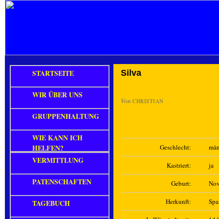
STARTSEITE
Silva
WIR ÜBER UNS
Von
CHRISTIAN
GRUPPENHALTUNG
WIE KANN ICH
HELFEN?
Geschlecht:
män
VERMITTLUNG
Kastriert:
ja
PATENSCHAFTEN
Geburt:
Nov
Herkunft:
Spa
TAGEBUCH