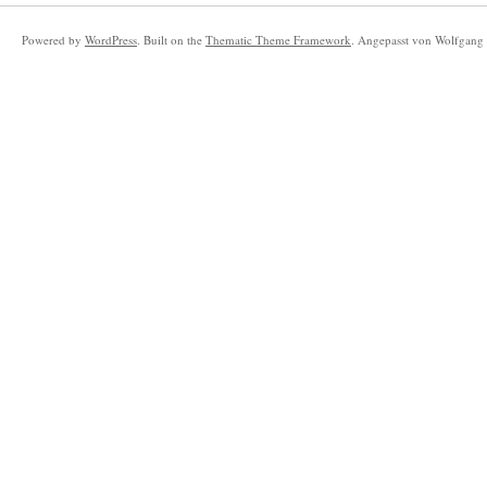
Powered by
WordPress
. Built on the
Thematic Theme Framework
. Angepasst von Wolfgang 