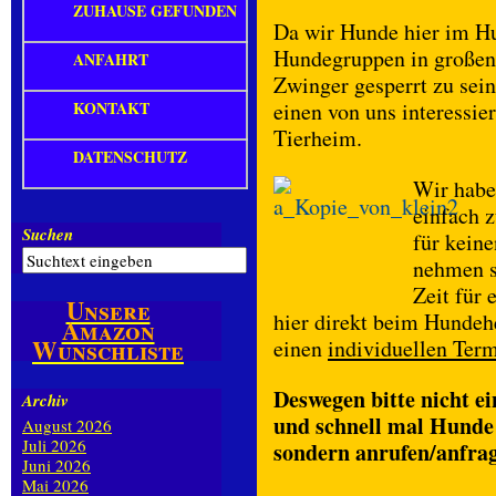
ZUHAUSE GEFUNDEN
Da wir Hunde hier im Hu
Hundegruppen in großen F
ANFAHRT
Zwinger gesperrt zu sein
KONTAKT
einen von uns interessie
Tierheim.
DATENSCHUTZ
Wir haben
einfach z
Suchen
für keine
nehmen s
Zeit für
Unsere
hier direkt beim Hundeh
Amazon
Wunschliste
einen
individuellen Ter
Deswegen bitte nicht ei
Archiv
und schnell mal Hunde
August 2026
Juli 2026
sondern anrufen/anfrag
Juni 2026
Mai 2026