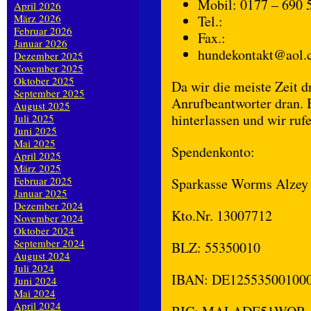
Mobil: 0177 – 690 
April 2026
März 2026
Tel.:
Februar 2026
Fax.:
Januar 2026
hundekontakt@aol.
Dezember 2025
November 2025
Oktober 2025
Da wir die meiste Zeit d
September 2025
Anrufbeantworter dran.
August 2025
hinterlassen und wir ruf
Juli 2025
Juni 2025
Mai 2025
Spendenkonto:
April 2025
März 2025
Februar 2025
Sparkasse Worms Alzey
Januar 2025
Dezember 2024
Kto.Nr. 13007712
November 2024
Oktober 2024
September 2024
BLZ: 55350010
August 2024
Juli 2024
IBAN: DE12553500100
Juni 2024
Mai 2024
April 2024