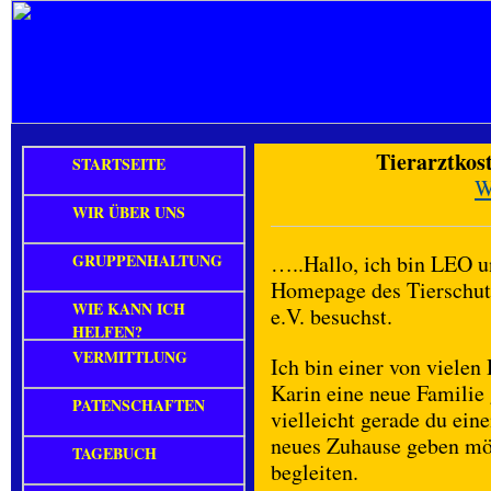
Tierarztkos
STARTSEITE
W
WIR ÜBER UNS
GRUPPENHALTUNG
…..Hallo, ich bin LEO un
Homepage des Tierschut
WIE KANN ICH
e.V. besuchst.
HELFEN?
VERMITTLUNG
Ich bin einer von vielen
Karin eine neue Familie
PATENSCHAFTEN
vielleicht gerade du e
neues Zuhause geben möch
TAGEBUCH
begleiten.