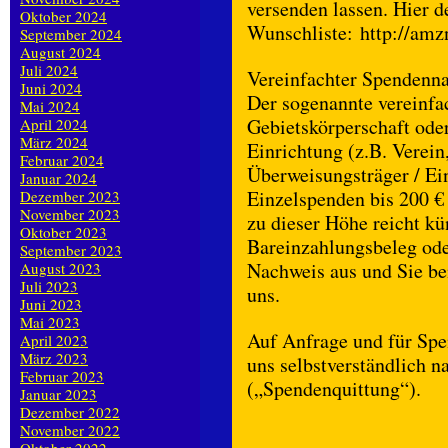
versenden lassen. Hier d
Oktober 2024
Wunschliste: http://amz
September 2024
August 2024
Juli 2024
Vereinfachter Spendenna
Juni 2024
Der sogenannte vereinfa
Mai 2024
Gebietskörperschaft ode
April 2024
März 2024
Einrichtung (z.B. Verein
Februar 2024
Überweisungsträger / Ein
Januar 2024
Einzelspenden bis 200 €
Dezember 2023
November 2023
zu dieser Höhe reicht kü
Oktober 2023
Bareinzahlungsbeleg ode
September 2023
Nachweis aus und Sie be
August 2023
Juli 2023
uns.
Juni 2023
Mai 2023
Auf Anfrage und für Spe
April 2023
März 2023
uns selbstverständlich 
Februar 2023
(„Spendenquittung“).
Januar 2023
Dezember 2022
November 2022