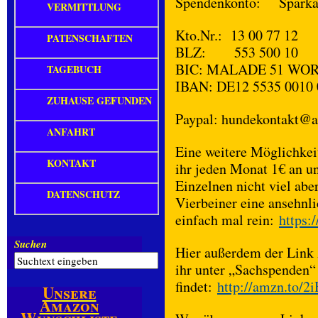
Spendenkonto: Sparka
VERMITTLUNG
Kto.Nr.: 13 00 77 12
PATENSCHAFTEN
BLZ: 553 500 10
BIC: MALADE 51 WO
TAGEBUCH
IBAN: DE12 5535 0010 
ZUHAUSE GEFUNDEN
Paypal: hundekontakt@
ANFAHRT
Eine weitere Möglichkei
KONTAKT
ihr jeden Monat 1€ an un
Einzelnen nicht viel ab
DATENSCHUTZ
Vierbeiner eine anseh
einfach mal rein:
https:
Suchen
Hier außerdem der Link
ihr unter „Sachspenden“
findet:
http://amzn.to/2
Unsere
Amazon