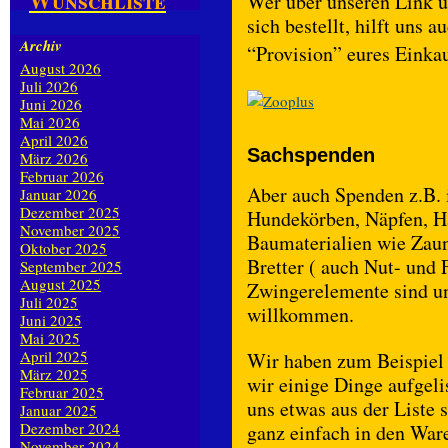
Wunschliste
Wer über unseren Link u
sich bestellt, hilft uns 
Archiv
“Provision” eures Einkau
August 2026
Juli 2026
Juni 2026
Mai 2026
April 2026
Sachspenden
März 2026
Februar 2026
Aber auch Spenden z.B.
Januar 2026
Dezember 2025
Hundekörben, Näpfen, H
November 2025
Baumaterialien wie Zaunp
Oktober 2025
Bretter ( auch Nut- und 
September 2025
August 2025
Zwingerelemente sind un
Juli 2025
willkommen.
Juni 2025
Mai 2025
April 2025
Wir haben zum Beispiel 
März 2025
wir einige Dinge aufgeli
Februar 2025
uns etwas aus der Liste
Januar 2025
Dezember 2024
ganz einfach in den War
November 2024