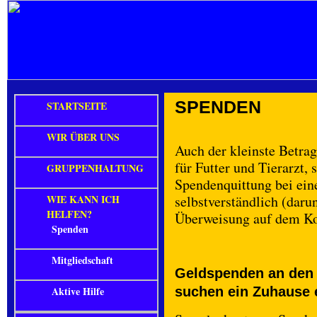
SPENDEN
STARTSEITE
WIR ÜBER UNS
Auch der kleinste Betrag 
für Futter und Tierarzt,
GRUPPENHALTUNG
Spendenquittung bei ein
WIE KANN ICH
selbstverständlich (daru
HELFEN?
Überweisung auf dem Ko
Spenden
Mitgliedschaft
Geldspenden an de
Aktive Hilfe
suchen ein Zuhause e