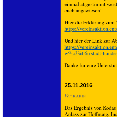
einmal abgestimmt werde
euch angewiesen!
Hier die Erklärung zum
https://vereinsaktion.en
Und hier der Link zur 
https://vereinsaktion.ent
w%c3%b6rrstadt-hunde-s
Danke für eure Unterstü
25.11.2016
Von
KARIN
Das Ergebnis von Kodas 
Anlass zur Hoffnung. In