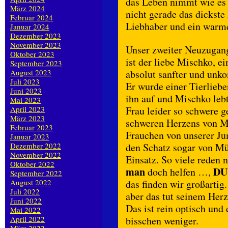
das Leben nimmt wie es k
März 2024
nicht gerade das dickste 
Februar 2024
Liebhaber und ein warme
Januar 2024
Dezember 2023
November 2023
Unser zweiter Neuzugan
Oktober 2023
ist der liebe Mischko, ei
September 2023
August 2023
absolut sanfter und unko
Juli 2023
Er wurde einer Tierlieb
Juni 2023
ihn auf und Mischko lebt
Mai 2023
April 2023
Frau leider so schwere g
März 2023
schweren Herzens von M
Februar 2023
Frauchen von unserer Ju
Januar 2023
Dezember 2022
den Schatz sogar von M
November 2022
Einsatz. So viele reden 
Oktober 2022
man
DU
doch helfen …,
September 2022
August 2022
das finden wir großartig
Juli 2022
aber das tut seinem Her
Juni 2022
Das ist rein optisch und 
Mai 2022
April 2022
bisschen weniger.