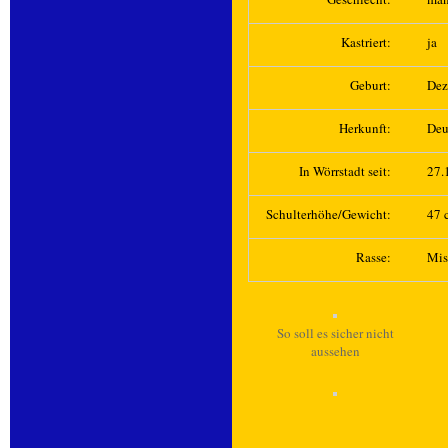
Kastriert:
ja
Geburt:
Dez
Herkunft:
Deu
In Wörrstadt seit:
27.
Schulterhöhe/Gewicht:
47 c
Rasse:
Mis
So soll es sicher nicht
aussehen