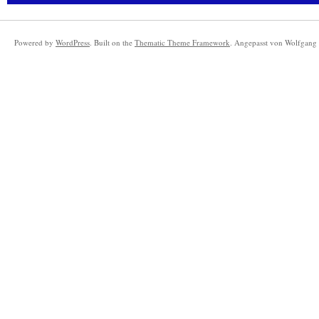
Powered by
WordPress
. Built on the
Thematic Theme Framework
. Angepasst von Wolfgang 