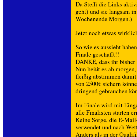
Da Steffi die Links aktiv
geht) und sie langsam in
Wochenende Morgen.)
Jetzt noch etwas wirklic
So wie es aussieht haben
Finale geschafft!!
DANKE, dass ihr bisher s
Nun heißt es ab morgen,
fleißig abstimmen damit
von 2500€ sichern könne
dringend gebrauchen kö
Im Finale wird mit Ein
alle Finalisten starten 
Keine Sorge, die E-Mai
verwendet und nach Wet
Anders als in der Qualif