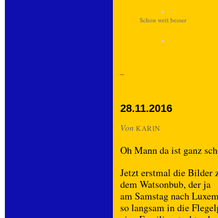
Schon weit besser
28.11.2016
Von
KARIN
Oh Mann da ist ganz sc
Jetzt erstmal die Bilder 
dem Watsonbub, der ja
am Samstag nach Luxemb
so langsam in die Flegelp