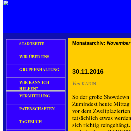
Monatsarchiv:
November
STARTSEITE
WIR ÜBER UNS
GRUPPENHALTUNG
30.11.2016
WIE KANN ICH
Von
KARIN
HELFEN?
VERMITTLUNG
So der große Showdown d
Zumindest heute Mittag
PATENSCHAFTEN
vor dem Zweitplazierten 
tatsächlich etwas werden
TAGEBUCH
sich richtig reingehängt