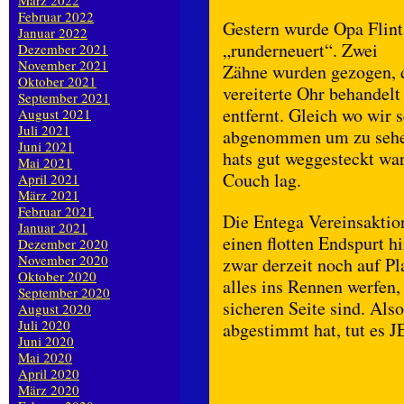
März 2022
Februar 2022
Gestern wurde Opa Flint
Januar 2022
„runderneuert“. Zwei
Dezember 2021
November 2021
Zähne wurden gezogen, d
Oktober 2021
vereiterte Ohr behandelt
September 2021
entfernt. Gleich wo wir
August 2021
Juli 2021
abgenommen um zu sehen,
Juni 2021
hats gut weggesteckt war
Mai 2021
Couch lag.
April 2021
März 2021
Februar 2021
Die Entega Vereinsaktion 
Januar 2021
einen flotten Endspurt h
Dezember 2020
November 2020
zwar derzeit noch auf P
Oktober 2020
alles ins Rennen werfen,
September 2020
sicheren Seite sind. Also
August 2020
Juli 2020
abgestimmt hat, tut e
Juni 2020
Mai 2020
April 2020
März 2020