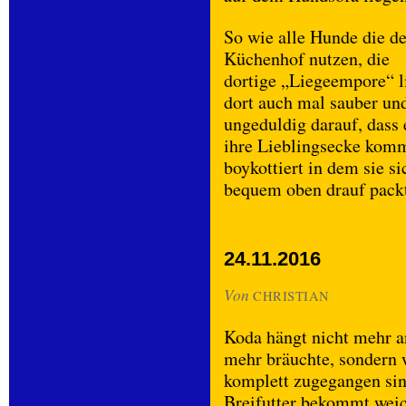
So wie alle Hunde die d
Küchenhof nutzen, die
dortige „Liegeempore“ l
dort auch mal sauber und
ungeduldig darauf, dass 
ihre Lieblingsecke kom
boykottiert in dem sie s
bequem oben drauf packt
24.11.2016
Von
CHRISTIAN
Koda hängt nicht mehr an
mehr bräuchte, sondern 
komplett zugegangen sind
Breifutter bekommt weich