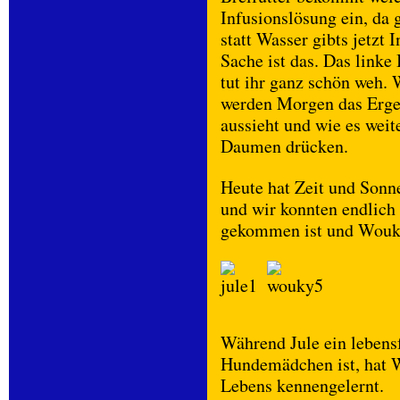
Infusionslösung ein, da 
statt Wasser gibts jetzt
Sache ist das. Das linke
tut ihr ganz schön weh
werden Morgen das Erge
aussieht und wie es weit
Daumen drücken.
Heute hat Zeit und Son
und wir konnten endlich 
gekommen ist und Wouky 
Während Jule ein lebensf
Hundemädchen ist, hat W
Lebens kennengelernt.