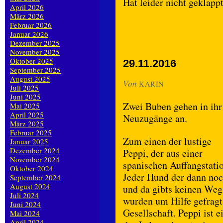
Hat leider nicht geklapp
April 2026
März 2026
Februar 2026
Januar 2026
Dezember 2025
November 2025
Oktober 2025
29.11.2016
September 2025
August 2025
Von
KARIN
Juli 2025
Juni 2025
Zwei Buben gehen in ih
Mai 2025
April 2025
Neuzugänge an.
März 2025
Februar 2025
Zum einen der lustige
Januar 2025
Dezember 2024
Peppi, der aus einer
November 2024
spanischen Auffangstati
Oktober 2024
Jeder Hund der dann noc
September 2024
August 2024
und da gibts keinen We
Juli 2024
wurden um Hilfe gefragt 
Juni 2024
Gesellschaft. Peppi ist e
Mai 2024
April 2024