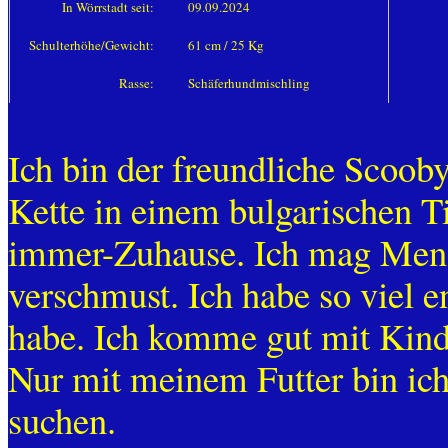
In Wörrstadt seit:
09.09.2024
Schulterhöhe/Gewicht:
61 cm / 25 Kg
Rasse:
Schäferhundmischling
Ich bin der freundliche Scoob
Kette in einem bulgarischen T
immer-Zuhause. Ich mag Mens
verschmust. Ich habe so viel e
habe. Ich komme gut mit Kind
Nur mit meinem Futter bin ich
suchen.