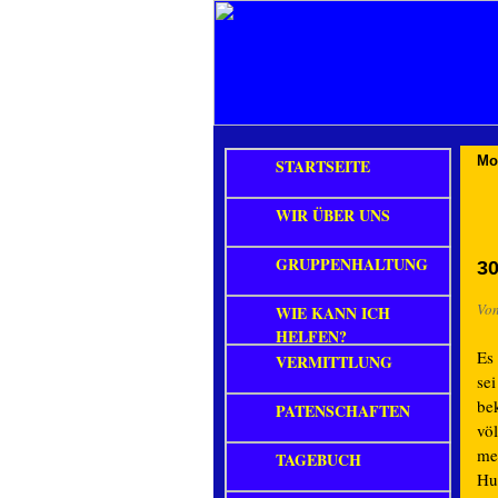
Mo
STARTSEITE
WIR ÜBER UNS
GRUPPENHALTUNG
30
Vo
WIE KANN ICH
HELFEN?
Es
VERMITTLUNG
sei
be
PATENSCHAFTEN
vö
me
TAGEBUCH
Hu