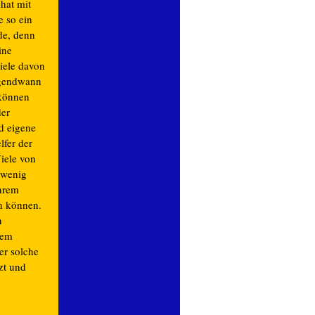
 hat mit
e so ein
de, denn
ine
viele davon
rgendwann
 können
der
d eigene
fer der
iele von
 wenig
ihrem
n können.
n
ßem
er solche
zt und