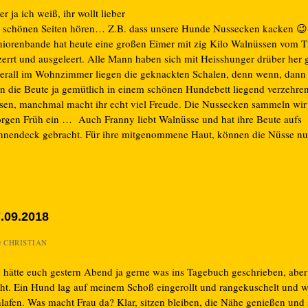
r ja ich weiß, ihr wollt lieber
e schönen Seiten hören… Z.B. dass unsere Hunde Nussecken kacken 😉
niorenbande hat heute eine großen Eimer mit zig Kilo Walnüssen vom T
zerrt und ausgeleert. Alle Mann haben sich mit Heisshunger drüber her
erall im Wohnzimmer liegen die geknackten Schalen, denn wenn, dann
n die Beute ja gemütlich in einem schönen Hundebett liegend verzehren.
sen, manchmal macht ihr echt viel Freude. Die Nussecken sammeln wir
rgen Früh ein … Auch Franny liebt Walnüsse und hat ihre Beute aufs
nnendeck gebracht. Für ihre mitgenommene Haut, können die Nüsse nur
.09.2018
n
CHRISTIAN
h hätte euch gestern Abend ja gerne was ins Tagebuch geschrieben, aber
cht. Ein Hund lag auf meinem Schoß eingerollt und rangekuschelt und w
lafen. Was macht Frau da? Klar, sitzen bleiben, die Nähe genießen und st