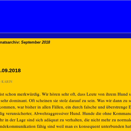
natsarchiv:
September 2018
.09.2018
n
KARIN
 ist schon merkwürdig. Wir hören sehr oft, dass Leute von ihrem Hund s
 sehr dominant. Oft scheinen sie stolz darauf zu sein. Was wir dann zu 
kommen, war bisher in allen Fällen, ein durch falsche und überstrenge 
llig verunsicherter, Abwehraggressiver Hund. Hunde die ohne Kommand
hr in der Lage sind sich adäquat zu verhalten, die nicht mehr zu normal
ndekommunikation fähig sind weil man es konsequent unterbunden hat,