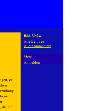
RSS-Links:
Alle Beiträge
Alle Kommentare
Meta
Anmelden
agen, er
sehen
Erziehung
o nicht
er
 die auf