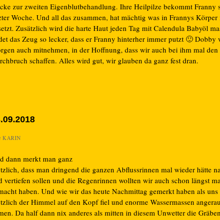
cke zur zweiten Eigenblutbehandlung. Ihre Heilpilze bekommt Franny s
tzter Woche. Und all das zusammen, hat mächtig was in Frannys Körper
etzt. Zusätzlich wird die harte Haut jeden Tag mit Calendula Babyöl mas
ndet das Zeug so lecker, dass er Franny hinterher immer putzt 🙂 Dobby 
rgen auch mitnehmen, in der Hoffnung, dass wir auch bei ihm mal den
chbruch schaffen. Alles wird gut, wir glauben da ganz fest dran.
.09.2018
n
KARIN
d dann merkt man ganz
ötzlich, dass man dringend die ganzen Abflussrinnen mal wieder hätte n
d vertiefen sollen und die Regenrinnen wollten wir auch schon längst ma
macht haben. Und wie wir das heute Nachmittag gemerkt haben als uns
ötzlich der Himmel auf den Kopf fiel und enorme Wassermassen angera
men. Da half dann nix anderes als mitten in diesem Unwetter die Gräbe