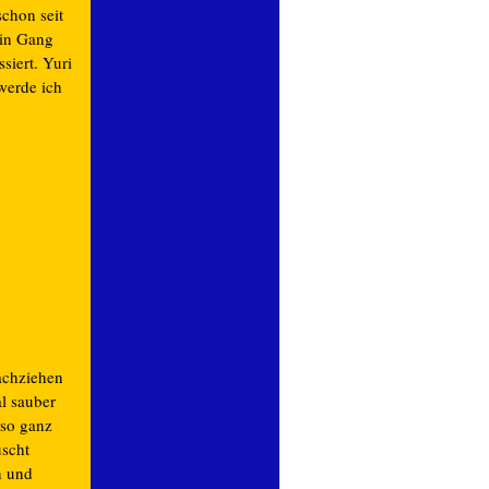
chon seit
 in Gang
siert. Yuri
werde ich
achziehen
l sauber
 so ganz
uscht
n und