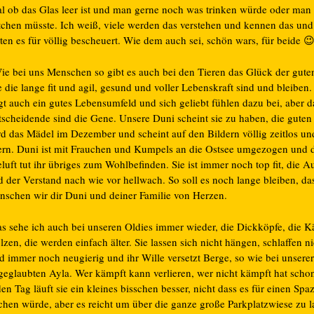
al ob das Glas leer ist und man gerne noch was trinken würde oder man
tchen müsste. Ich weiß, viele werden das verstehen und kennen das un
ten es für völlig bescheuert. Wie dem auch sei, schön wars, für beide 
e bei uns Menschen so gibt es auch bei den Tieren das Glück der gute
 die lange fit und agil, gesund und voller Lebenskraft sind und bleiben.
gt auch ein gutes Lebensumfeld und sich geliebt fühlen dazu bei, aber d
tscheidende sind die Gene. Unsere Duni scheint sie zu haben, die guten
rd das Mädel im Dezember und scheint auf den Bildern völlig zeitlos un
tern. Duni ist mit Frauchen und Kumpels an die Ostsee umgezogen und d
luft tut ihr übriges zum Wohlbefinden. Sie ist immer noch top fit, die A
d der Verstand nach wie vor hellwach. So soll es noch lange bleiben, da
nschen wir dir Duni und deiner Familie von Herzen.
s sehe ich auch bei unseren Oldies immer wieder, die Dickköpfe, die K
lzen, die werden einfach älter. Sie lassen sich nicht hängen, schlaffen ni
d immer noch neugierig und ihr Wille versetzt Berge, so wie bei unserer
tgeglaubten Ayla. Wer kämpft kann verlieren, wer nicht kämpft hat schon
en Tag läuft sie ein kleines bisschen besser, nicht dass es für einen Spa
ichen würde, aber es reicht um über die ganze große Parkplatzwiese zu 