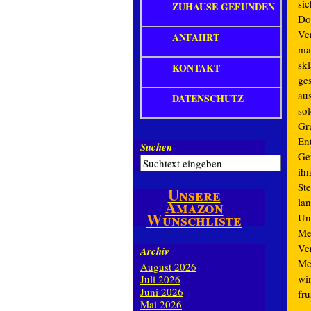
sic
ZUHAUSE GEFUNDEN
Do
Ve
ANFAHRT
ma
skl
KONTAKT
ge
au
DATENSCHUTZ
sol
Gr
En
Suchen
Ge
ih
Ste
Unsere
la
Amazon
Wunschliste
Un
Me
Ve
Archiv
Me
August 2026
wi
Juli 2026
Juni 2026
fr
Mai 2026