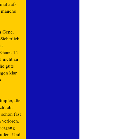
 mal aufs
d manche

n Gene.
 Sicherlich
as
 Gene. 14
d nicht zu
ie gute
ugen klar
s
ämpfer, die
cht ab,
 schon fast
 verloren.
ziergang
laufen. Und