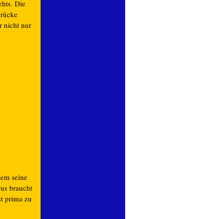
ehts. Die
drücke
 nicht nur
zem seine
gus braucht
st prima zu