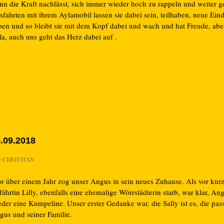
nn die Kraft nachlässt, sich immer wieder hoch zu rappeln und weiter g
sfahrten mit ihrem Aylamobil lassen sie dabei sein, teilhaben, neue Ein
ben und so bleibt sie mit dem Kopf dabei und wach und hat Freude, aber
a, auch uns geht das Herz dabei auf .
.09.2018
n
CHRISTIAN
r über einem Jahr zog unser Angus in sein neues Zuhause. Als vor kur
ährtin Lilly, ebenfalls eine ehemalige Wörrstädterin starb, war klar, An
der eine Kumpeline. Unser erster Gedanke war, die Sally ist es, die pas
gus und seiner Familie.