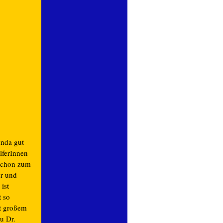
unda gut
lferInnen
 schon zum
er und
ist
 so
it großem
u Dr.