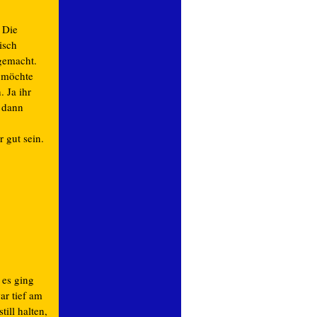
 Die
isch
 gemacht.
 möchte
 Ja ihr
 dann
 gut sein.
 es ging
ar tief am
ill halten,