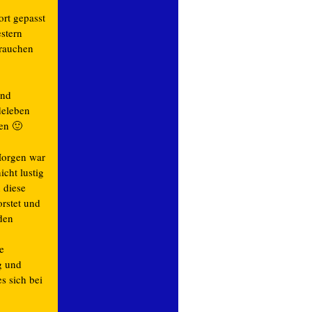
ort gepasst
stern
Frauchen
und
deleben
ben 🙂
Morgen war
icht lustig
 diese
rstet und
den
e
g und
s sich bei