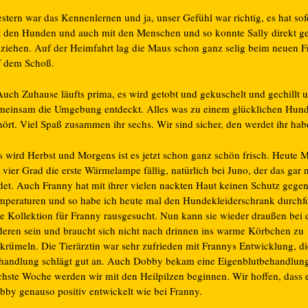
tern war das Kennenlernen und ja, unser Gefühl war richtig, es hat sof
t den Hunden und auch mit den Menschen und so konnte Sally direkt ge
ziehen. Auf der Heimfahrt lag die Maus schon ganz selig beim neuen 
f dem Schoß.
uch Zuhause läufts prima, es wird getobt und gekuschelt und gechillt 
meinsam die Umgebung entdeckt. Alles was zu einem glücklichen Hun
hört. Viel Spaß zusammen ihr sechs. Wir sind sicher, den werdet ihr ha
 wird Herbst und Morgens ist es jetzt schon ganz schön frisch. Heute 
 vier Grad die erste Wärmelampe fällig, natürlich bei Juno, der das gar n
ndet. Auch Franny hat mit ihrer vielen nackten Haut keinen Schutz gegen
mperaturen und so habe ich heute mal den Hundekleiderschrank durchfo
ne Kollektion für Franny rausgesucht. Nun kann sie wieder draußen bei 
deren sein und braucht sich nicht nach drinnen ins warme Körbchen zu
rkrümeln. Die Tierärztin war sehr zufrieden mit Frannys Entwicklung, di
handlung schlägt gut an. Auch Dobby bekam eine Eigenblutbehandlun
chste Woche werden wir mit den Heilpilzen beginnen. Wir hoffen, dass e
bby genauso positiv entwickelt wie bei Franny.