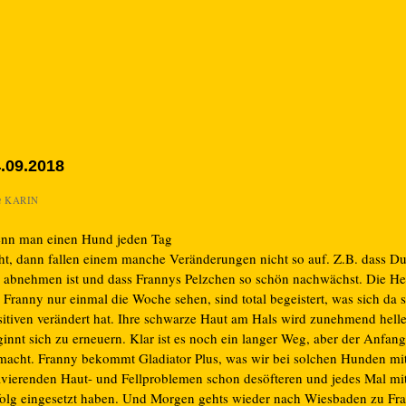
.09.2018
n
KARIN
nn man einen Hund jeden Tag
eht, dann fallen einem manche Veränderungen nicht so auf. Z.B. dass D
 abnehmen ist und dass Frannys Pelzchen so schön nachwächst. Die He
e Franny nur einmal die Woche sehen, sind total begeistert, was sich da
sitiven verändert hat. Ihre schwarze Haut am Hals wird zunehmend hell
innt sich zu erneuern. Klar ist es noch ein langer Weg, aber der Anfang 
macht. Franny bekommt Gladiator Plus, was wir bei solchen Hunden mit
avierenden Haut- und Fellproblemen schon desöfteren und jedes Mal m
folg eingesetzt haben. Und Morgen gehts wieder nach Wiesbaden zu Fra