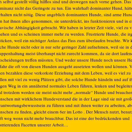
h selbst gestellt völlig hilflos sind und deswegen nach vorne gehen. Das
minanz nicht das Geringste zu tun. Ein wahrhaft dominanter Hund, hätt
rhalten nicht nötig. Diese angeblich dominanten Hunde, sind arme Hun
n hat ihnen alles genommen, sie unterdrückt, ins funktionieren und in e
avische Abhängigkeit gebracht. Wir haben in letzter Zeit viele, viel zu 
sehen und es scheinen immer mehr zu werden. Frustrierte Hunde, die i
sticken, weil ein nichtiger Anlass das Fass zum überlaufen brachte. Wir
che Hunde nicht oder in nur sehr geringer Zahl aufnehmen, weil sie in 
uppenhaltung meist überhaupt nicht zurecht kommen, da sie dort laufen
tscheidungen treffen müssten. Und weder unsere Hunde noch unsere Hel
fahr die oft von diesen Hunden ausgeht ausetzten wollen und können. V
nen bezahlen diese verkorkste Erziehung mit dem Leben, weil es viel zu
llen mit viel zu wenig Plätzen gibt, die solche Hunde händeln und auf 
ngen Weg in ein annähernd normales Leben führen, lenken und begleite
d trotzdem werden sie meist nicht mehr „normale“ Hunde und brauche
nschen mit wirklichem Hundeverstand die in der Lage sind sie mit gro
rantwortungsbewusstsein zu führen und mit ihnen weiter zu arbeiten, ab
nschen zu finden, gleicht einem 6er im Lotto . Der Mensch nutzt, benut
rft weg wenn nicht mehr brauchbar. Das ist eine der bedrückenden und
ustrierenden Facetten unserer Arbeit…