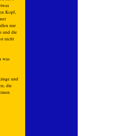
etwas
ten Kopf,
iner
allen nur
n und die
st nicht
ch was
rgänge und
en, die
 einen