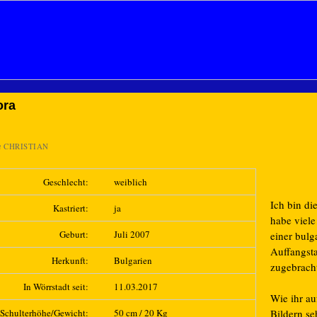
ora
n
CHRISTIAN
Geschlecht:
weiblich
Ich bin di
Kastriert:
ja
habe viele
Geburt:
Juli 2007
einer bulg
Auffangsta
Herkunft:
Bulgarien
zugebrach
In Wörrstadt seit:
11.03.2017
Wie ihr au
Schulterhöhe/Gewicht:
50 cm / 20 Kg
Bildern se