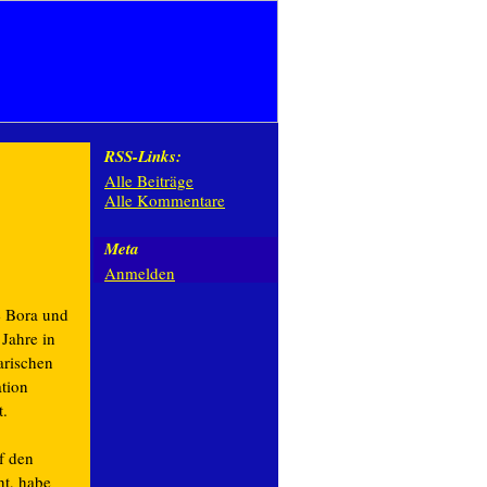
RSS-Links:
Alle Beiträge
Alle Kommentare
Meta
Anmelden
e Bora und
 Jahre in
arischen
tion
t.
f den
ht, habe