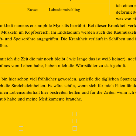
ich einen 
Rasse:
Labradormischling
deformier
was von e
nkheit namens eosinophile Myositis herrührt. Bei dieser Krankheit verf
e Muskeln im Kopfbereich. Im Endstadium werden auch die Kaumuskel
t- und Speiseröhre angegriffen. Die Krankheit verläuft in Schüben und i
lbar.
it ich die Zeit die mir noch bleibt ( wie lange das ist weiß keiner), no
hönes vom Leben habe, haben mich die Wörrstädter zu sich geholt.
h bin hier schon viel fröhlicher geworden, genieße die täglichen Spazie
h die Streicheleinheiten. Es wäre schön, wenn sich für mich Paten fänd
nen Lebensunterhalt hier bestreiten helfen und für die Zeiten wenn ich
hub habe und meine Medikamente brauche.