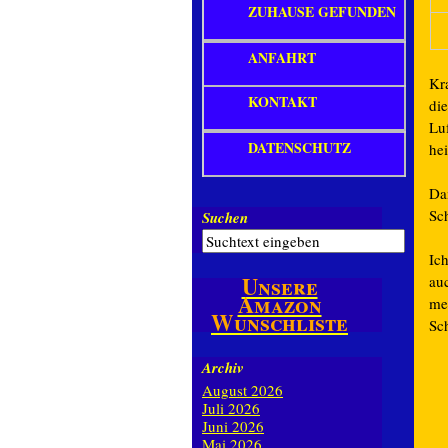
ZUHAUSE GEFUNDEN
ANFAHRT
Kra
KONTAKT
di
Luf
DATENSCHUTZ
hei
Dam
Sc
Suchen
Ic
Unsere
auc
Amazon
mei
Wunschliste
Sc
Archiv
August 2026
Juli 2026
Juni 2026
Mai 2026