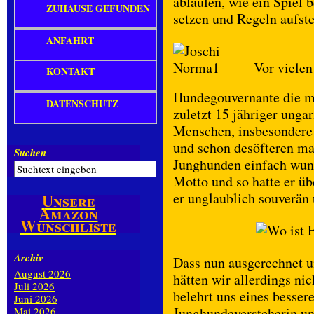
ablaufen, wie ein Spiel
ZUHAUSE GEFUNDEN
setzen und Regeln aufste
ANFAHRT
Vor vielen 
KONTAKT
Hundegouvernante die man
DATENSCHUTZ
zuletzt 15 jähriger unga
Menschen, insbesondere
und schon desöfteren ma
Suchen
Junghunden einfach wund
Motto und so hatte er üb
er unglaublich souverän 
Unsere
Amazon
Wunschliste
Archiv
Dass nun ausgerechnet un
August 2026
hätten wir allerdings ni
Juli 2026
belehrt uns eines bessere
Juni 2026
Junghundeversteherin und
Mai 2026