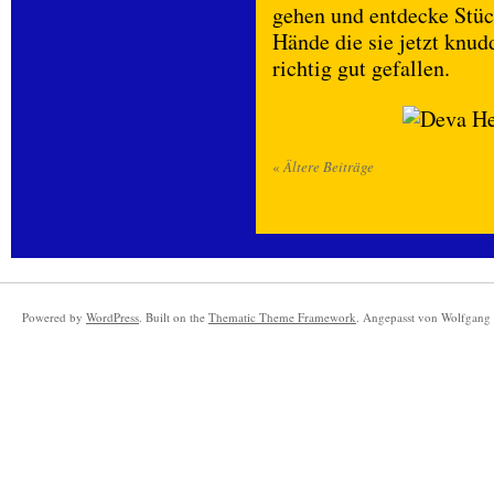
gehen und entdecke Stüc
Hände die sie jetzt knud
richtig gut gefallen.
«
Ältere Beiträge
Powered by
WordPress
. Built on the
Thematic Theme Framework
. Angepasst von Wolfgang 