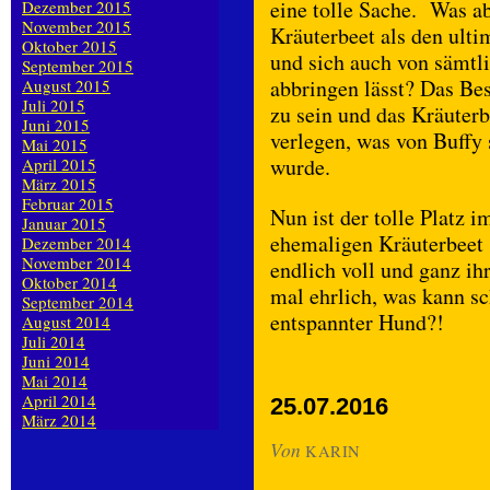
eine tolle Sache. Was a
Dezember 2015
November 2015
Kräuterbeet als den ulti
Oktober 2015
und sich auch von sämtl
September 2015
abbringen lässt? Das Be
August 2015
Juli 2015
zu sein und das Kräuterb
Juni 2015
verlegen, was von Buffy 
Mai 2015
wurde.
April 2015
März 2015
Februar 2015
Nun ist der tolle Platz i
Januar 2015
ehemaligen Kräuterbeet
Dezember 2014
November 2014
endlich voll und ganz i
Oktober 2014
mal ehrlich, was kann sc
September 2014
entspannter Hund?!
August 2014
Juli 2014
Juni 2014
Mai 2014
April 2014
25.07.2016
März 2014
Von
KARIN