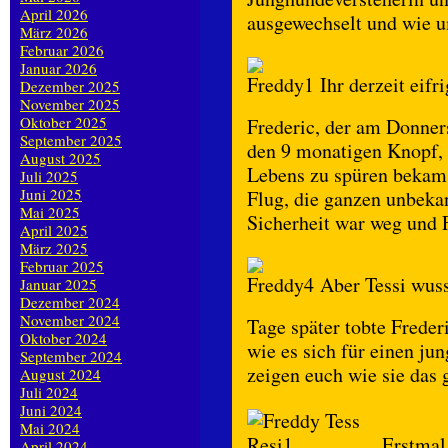
April 2026
ausgewechselt und wie u
März 2026
Februar 2026
Januar 2026
Ihr derzeit eifr
Dezember 2025
November 2025
Oktober 2025
Frederic, der am Donner
September 2025
den 9 monatigen Knopf, 
August 2025
Lebens zu spüren bekam,
Juli 2025
Juni 2025
Flug, die ganzen unbekan
Mai 2025
Sicherheit war weg und F
April 2025
März 2025
Februar 2025
Aber Tessi wuss
Januar 2025
Dezember 2024
November 2024
Tage später tobte Freder
Oktober 2024
wie es sich für einen ju
September 2024
zeigen euch wie sie das 
August 2024
Juli 2024
Juni 2024
Mai 2024
Erstmal 
April 2024