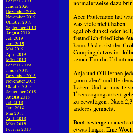
Februar 2020
normalerweise dazu bri
Januar 2020
Dezember 2019
Aber Paulemann hat was
November 2019
Oktober 2019
was viele nicht haben,
September 2019
egal ob dunkel oder hell
August 2019
freundlich-friedliche Au
Juli 2019
Juni 2019
kann. Und so ist der Gro
Mai 2019
Campingplatzes in Holla
April 2019
seiner Familie Urlaub m
März 2019
Februar 2019
Januar 2019
Anja und Olli lernen je
Dezember 2018
„normalen“ und Herdens
November 2018
Oktober 2018
lieben. Und so musste vo
September 2018
Überzeugungsarbeit gele
August 2018
zu bewältigen . Nach 2,3
Juli 2018
Juni 2018
anderes gemacht.
Mai 2018
April 2018
Boot besteigen dauerte 
März 2018
etwas länger. Eine Woc
Februar 2018