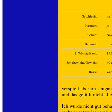
Geschlecht:
wei
Kastriert:
ja
Geburt:
Nov
Herkunft:
Spa
In Wörrstadt seit:
19.
Schulterhöhe/Gewicht:
60 c
Rasse:
wun
verspielt aber im Umgang
und das gefällt nicht alle
Ich wurde nicht gut beha
recht misstrauisch und e