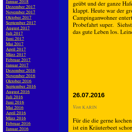
Januar 2018
geübt und der ganze Haf
Dezember 2017
klappt. Heute war der g
November 2017
Campinganwohner enterte
Oktober 2017
September 2017
Probefahrt super. Siehste
August 2017
das gute Leben los. Lei
Juli 2017
Juni 2017
Mai 2017
April 2017
März 2017
Februar 2017
Januar 2017
Dezember 2016
November 2016
Oktober 2016
September 2016
August 2016
26.07.2016
Juli 2016
Juni 2016
Von
Mai 2016
KARIN
April 2016
März 2016
Für die die gerne kochen
Februar 2016
ist ein Kräuterbeet scho
Januar 2016