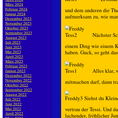
März 2024
Februar 2024
und dem anderen die Theo
Januar 2024
aufmerksam zu, wie man s
Dezember 2023
November 2023
Oktober 2023
September 2023
Nächster Sch
August 2023
Juli 2023
einem Ding wie einem K
Juni 2023
haben. Guck, so geht das
Mai 2023
April 2023
März 2023
Februar 2023
Alles klar, 
Januar 2023
Dezember 2022
November 2022
mitmachen darf, dann tr
Oktober 2022
September 2022
August 2022
Siehst du Kleine
Juli 2022
Juni 2022
vertrau der Tessi. Und da
Mai 2022
April 2022
lachender, fröhlicher J