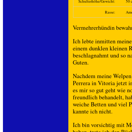
Schulterhöhe/Gewicht:
50 c
Rasse:
Ame
Vermehrerhündin bewahr
Ich lebte inmitten mei
einem dunklen kleinen 
beschlagnahmt und so 
Guten.
Nachdem meine Welpen ve
Perrera in Vitoria jetzt
es mir so gut geht wie n
freundlich behandelt, ha
weiche Betten und viel P
kannte ich nicht.
Ich bin vorsichtig mit 
haben, trete ich den Rüc