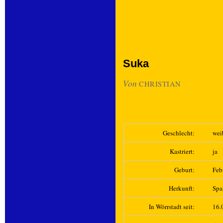
Suka
Von
CHRISTIAN
Geschlecht:
wei
Kastriert:
ja
Geburt:
Feb
Herkunft:
Spa
In Wörrstadt seit:
16.