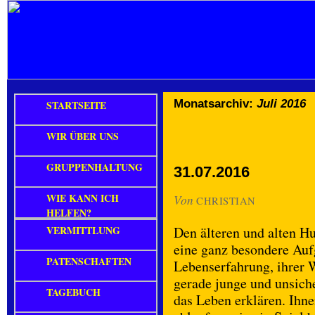
Monatsarchiv:
Juli 2016
STARTSEITE
WIR ÜBER UNS
GRUPPENHALTUNG
31.07.2016
WIE KANN ICH
Von
CHRISTIAN
HELFEN?
VERMITTLUNG
Den älteren und alten H
eine ganz besondere Aufg
PATENSCHAFTEN
Lebenserfahrung, ihrer W
gerade junge und unsich
TAGEBUCH
das Leben erklären. Ihne