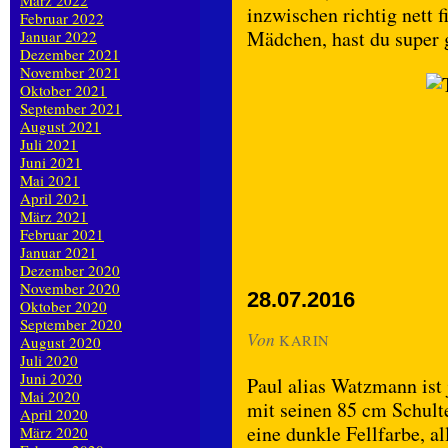
März 2022
inzwischen richtig nett f
Februar 2022
Mädchen, hast du super
Januar 2022
Dezember 2021
November 2021
Oktober 2021
September 2021
August 2021
Juli 2021
Juni 2021
Mai 2021
April 2021
März 2021
Februar 2021
Januar 2021
Dezember 2020
November 2020
28.07.2016
Oktober 2020
September 2020
Von
KARIN
August 2020
Juli 2020
Juni 2020
Paul alias Watzmann ist 
Mai 2020
mit seinen 85 cm Schult
April 2020
eine dunkle Fellfarbe, a
März 2020