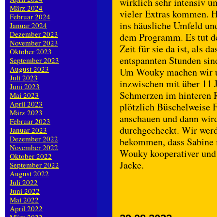
wirklich sehr intensiv 
März 2024
vieler Extras kommen. H
Februar 2024
ins häusliche Umfeld un
Januar 2024
Dezember 2023
dem Programm. Es tut d
November 2023
Zeit für sie da ist, als 
Oktober 2023
entspannten Stunden sind
September 2023
August 2023
Um Wouky machen wir uns
Juli 2023
inzwischen mit über 11 J
Juni 2023
Schmerzen im hinteren R
Mai 2023
April 2023
plötzlich Büschelweise 
März 2023
anschauen und dann wird
Februar 2023
durchgecheckt. Wir werd
Januar 2023
Dezember 2022
bekommen, dass Sabine m
November 2022
Wouky kooperativer und s
Oktober 2022
Jacke.
September 2022
August 2022
Juli 2022
Juni 2022
Mai 2022
April 2022