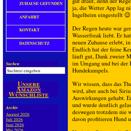
gut drauf, denn der Reg
ZUHAUSE GEFUNDEN
ja, die Wetter App lag n
Ingelheim eingestellt 
ANFAHRT
Der Regen heute war gena
KONTAKT
Wasserfreak liebt. Er ha
neuen Zuhause erlebt, i
DATENSCHUTZ
Endlich hat der feine Ke
läuft gut, Dank zweier 
im Umgang und bei der B
Suchen
Hundekumpels.
Unsere
Wir wissen, dass das The
Amazon
wird, aber auch bei Siriu
Wunschliste
Auswirkungen gehabt. E
und wurde deutlich gelas
Archiv
deswegen trotzdem nie w
August 2026
davon profitieren Hund 
Juli 2026
Juni 2026
Mai 2026