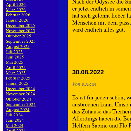
Nach der Odyssee die Sir
April 2026
er jetzt endlich in sei
März 2026
hat sich gelohnt lieber l
Februar 2026
Januar 2026
Menschen mit dem passen
Dezember 2025
wird endlich alles gut.
November 2025
Oktober 2025
September 2025
August 2025
Juli 2025
Juni 2025
Mai 2025
April 2025
30.08.2022
März 2025
Februar 2025
Januar 2025
Von
KARIN
Dezember 2024
November 2024
Es ist für jeden schön, 
Oktober 2024
ausbrechen kann. Umso m
September 2024
August 2024
das Zuhause das Tierhei
Juli 2024
Allerdings haben die Bei
Juni 2024
Helfern Sabine und Flo P
Mai 2024
April 2024