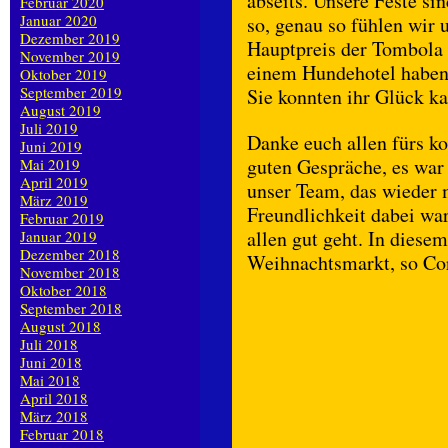
abseits. Unsere Feste sin
Februar 2020
Januar 2020
so, genau so fühlen wir 
Dezember 2019
Hauptpreis der Tombola 
November 2019
einem Hundehotel haben 
Oktober 2019
September 2019
Sie konnten ihr Glück ka
August 2019
Juli 2019
Danke euch allen fürs ko
Juni 2019
guten Gespräche, es war 
Mai 2019
April 2019
unser Team, das wieder 
März 2019
Freundlichkeit dabei war
Februar 2019
allen gut geht. In diese
Januar 2019
Dezember 2018
Weihnachtsmarkt, so Co
November 2018
Oktober 2018
September 2018
August 2018
Juli 2018
Juni 2018
Mai 2018
April 2018
März 2018
Februar 2018