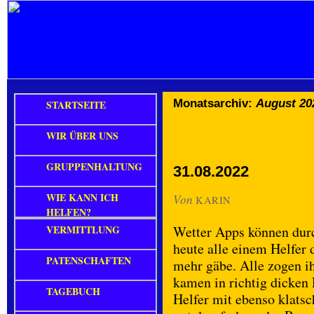
Monatsarchiv:
August 20
STARTSEITE
WIR ÜBER UNS
GRUPPENHALTUNG
31.08.2022
WIE KANN ICH
Von
KARIN
HELFEN?
VERMITTLUNG
Wetter Apps können durc
heute alle einem Helfer 
PATENSCHAFTEN
mehr gäbe. Alle zogen ih
kamen in richtig dicken
TAGEBUCH
Helfer mit ebenso klats