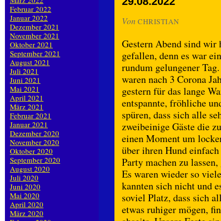
März 2022
29.08.2022
Februar 2022
Januar 2022
Von
CHRISTIAN
Dezember 2021
November 2021
Gestern Abend sind wir 
Oktober 2021
September 2021
gefallen, denn es war e
August 2021
rundum gelungener Tag. 
Juli 2021
waren nach 3 Corona Jah
Juni 2021
Mai 2021
gestern für das lange Wa
April 2021
entspannte, fröhliche u
März 2021
spüren, dass sich alle se
Februar 2021
Januar 2021
zweibeinige Gäste die z
Dezember 2020
einen Moment um locker
November 2020
über ihren Hund einfach
Oktober 2020
September 2020
Party machen zu lassen, 
August 2020
Es waren wieder so viele
Juli 2020
kannten sich nicht und e
Juni 2020
Mai 2020
soviel Platz, dass sich al
April 2020
etwas ruhiger mögen, fi
März 2020