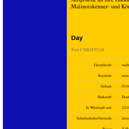
Malinoiskenner- und Kö
Day
Von
CHRISTIAN
Geschlecht:
weib
Kastriert:
nein
Geburt:
03.
Herkunft:
Deut
In Wörrstadt seit:
22.
Schulterhöhe/Gewicht:
derz
Rasse:
X-He