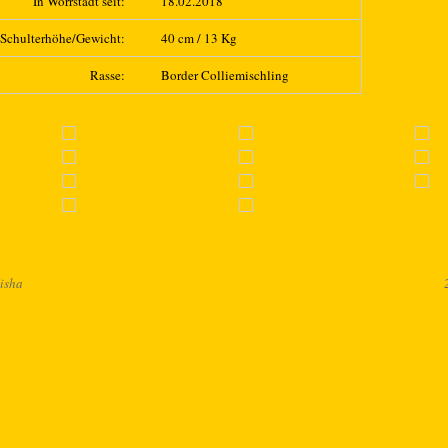
In Wörrstadt seit:
18.02.2018
Schulterhöhe/Gewicht:
40 cm / 13 Kg
Rasse:
Border Colliemischling
isha