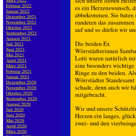
sich unsere lieben Helfe
März 2022
Februar 2022
es ein Herzenswunsch, d
Januar 2022
abbekommen. Sie baten 
Dezember 2021
rundeten das zusammen 
November 2021
Oktober 2021
auf und so dürfen wir u
September 2021
August 2021
Die beiden Ex
Juli 2021
Juni 2021
Wörrstädterinnen Samba
Mai 2021
Lotti waren natürlich mit
April 2021
eine besonders wichtige
März 2021
Februar 2021
Ringe zu den beiden. Al
Januar 2021
Wörrstädter Standesamt 
Dezember 2020
schade, denn auch wir h
November 2020
Oktober 2020
mitgebracht.
September 2020
August 2020
Wir und unsere Schützli
Juli 2020
Juni 2020
Herzen ein langes, glü
Mai 2020
zwei- und den vierbeinge
April 2020
März 2020