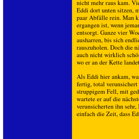
nicht mehr raus kam. Vi
Eddi dort unten sitzen,
paar Abfälle rein. Man k
ergangen ist, wenn jema
entsorgt. Ganze vier Wo
ausharren, bis sich endl
rauszuholen. Doch die n
auch nicht wirklich schö
wo er an der Kette landet
Als Eddi hier ankam, war
fertig, total verunsiche
struppigem Fell, mit g
wartete er auf die näch
verunsicherten ihn sehr,
einfach die Zeit, dass E