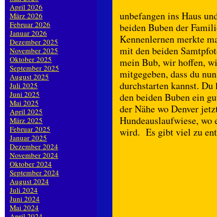
April 2026
unbefangen ins Haus und
März 2026
Februar 2026
beiden Buben der Famili
Januar 2026
Kennenlernen merkte man
Dezember 2025
mit den beiden Samtpfote
November 2025
Oktober 2025
mein Bub, wir hoffen, wi
September 2025
mitgegeben, dass du nun
August 2025
durchstarten kannst. Du 
Juli 2025
Juni 2025
den beiden Buben ein gu
Mai 2025
der Nähe wo Denver jetz
April 2025
Hundeauslaufwiese, wo e
März 2025
Februar 2025
wird. Es gibt viel zu en
Januar 2025
Dezember 2024
November 2024
Oktober 2024
September 2024
August 2024
Juli 2024
Juni 2024
Mai 2024
April 2024