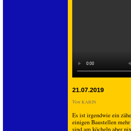
21.07.2019
Von
KARIN
Es ist irgendwie ein zäh
einigen Baustellen mehr
sind am köcheln aber ni