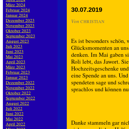
März 2024
30.07.2019
Februar 2024
Januar 2024
Dezember 2023
Von
CHRISTIAN
November 2023
Oktober 2023
September 2023
Es ist besonders schön,
August 2023
Juli 2023
Glücksmomenten an unse
Juni 2023
denken. Im Mai gaben si
Mai 2023
Roli lebt, das Jawort. Si
April 2023
März 2023
Hochzeitsgeschenke und
Februar 2023
eine Spende an uns. Und 
Januar 2023
spendeten sage und schr
Dezember 2022
November 2022
sprachlos und können 
Oktober 2022
September 2022
August 2022
Juli 2022
Juni 2022
Mai 2022
Danke stammeln gar nic
April 2022