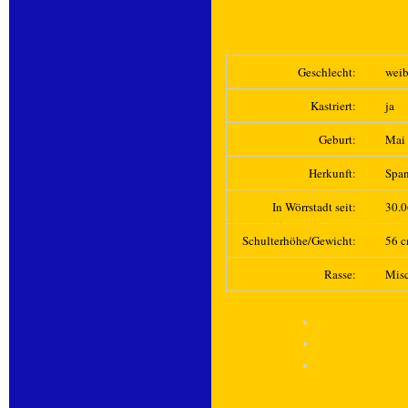
Geschlecht:
weib
Kastriert:
ja
Geburt:
Mai
Herkunft:
Spa
In Wörrstadt seit:
30.
Schulterhöhe/Gewicht:
56 c
Rasse:
Mis