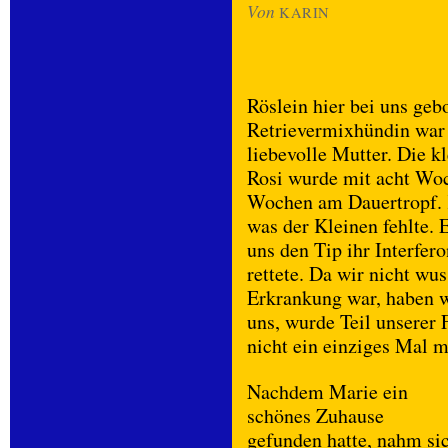
Von
KARIN
Röslein hier bei uns geb
Retrievermixhündin war 
liebevolle Mutter. Die k
Rosi wurde mit acht Woc
Wochen am Dauertropf. K
was der Kleinen fehlte. 
uns den Tip ihr Interfer
rettete. Da wir nicht wu
Erkrankung war, haben wi
uns, wurde Teil unserer 
nicht ein einziges Mal
Nachdem Marie ein
schönes Zuhause
gefunden hatte, nahm sic