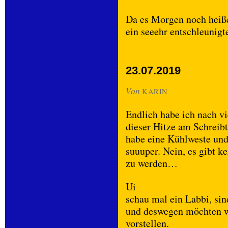
Da es Morgen noch heißer
ein seeehr entschleunig
23.07.2019
Von
KARIN
Endlich habe ich nach vie
dieser Hitze am Schreib
habe eine Kühlweste und 
suuuper. Nein, es gibt ke
zu werden…
Ui
schau mal ein Labbi, sin
und deswegen möchten w
vorstellen.