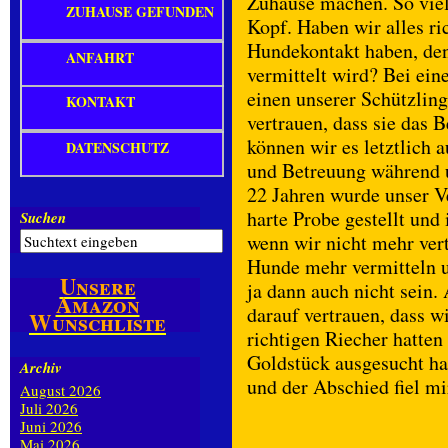
Zuhause machen. So vie
ZUHAUSE GEFUNDEN
Kopf. Haben wir alles ri
Hundekontakt haben, den 
ANFAHRT
vermittelt wird? Bei ei
einen unserer Schützli
KONTAKT
vertrauen, dass sie das 
können wir es letztlich 
DATENSCHUTZ
und Betreuung während u
22 Jahren wurde unser V
harte Probe gestellt un
Suchen
wenn wir nicht mehr ver
Hunde mehr vermitteln u
Unsere
ja dann auch nicht sein
Amazon
darauf vertrauen, dass w
Wunschliste
richtigen Riecher hatten 
Goldstück ausgesucht ha
Archiv
und der Abschied fiel m
August 2026
Juli 2026
Juni 2026
Mai 2026