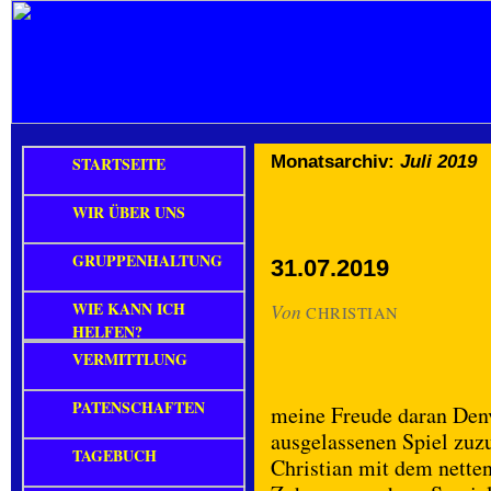
Monatsarchiv:
Juli 2019
STARTSEITE
WIR ÜBER UNS
GRUPPENHALTUNG
31.07.2019
WIE KANN ICH
Von
CHRISTIAN
HELFEN?
VERMITTLUNG
PATENSCHAFTEN
meine Freude daran Den
ausgelassenen Spiel zuz
TAGEBUCH
Christian mit dem nette