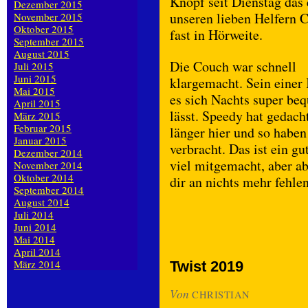
Knopf seit Dienstag das 
Dezember 2015
unseren lieben Helfern C
November 2015
Oktober 2015
fast in Hörweite.
September 2015
August 2015
Die Couch war schnell
Juli 2015
Juni 2015
klargemacht. Sein einer
Mai 2015
es sich Nachts super be
April 2015
lässt. Speedy hat gedach
März 2015
Februar 2015
länger hier und so habe
Januar 2015
verbracht. Das ist ein g
Dezember 2014
viel mitgemacht, aber ab 
November 2014
Oktober 2014
dir an nichts mehr fehle
September 2014
August 2014
Juli 2014
Juni 2014
Mai 2014
April 2014
März 2014
Twist 2019
Von
CHRISTIAN