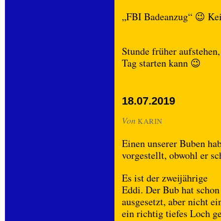
„FBI Badeanzug“ 😉 Kein
Stunde früher aufstehen,
Tag starten kann 😉
18.07.2019
Von
KARIN
Einen unserer Buben habe
vorgestellt, obwohl er s
Es ist der zweijährige
Eddi. Der Bub hat schon
ausgesetzt, aber nicht 
ein richtig tiefes Loch 