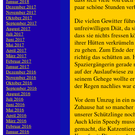
Januar 2018
paar schöne Stunden ver
Dezember 2017
November 2017
Oktober 2017
Die vielen Gewitter führ
September 2017
unfreiwilligen Diät, da 
August 2017
Juli 2017
dass sie nichts fressen 
Juni 2017
ihrer Hütten verkrümeln
Mai 2017
zu gehen. Zum Ende der 
April 2017
März 2017
richtig das schütten an. 
Februar 2017
Spaziergängerin gerade n
Januar 2017
auf der Auslaufwiese zu 
Dezember 2016
November 2016
seinem Gehege wollte er 
Oktober 2016
der Regen nachlies war 
September 2016
August 2016
Vor dem Umzug in ein n
Juli 2016
Juni 2016
Zuhause hat so mancher
Mai 2016
unserer Schützlinge noc
April 2016
Auch klein Speedy musste
März 2016
Februar 2016
gemacht, die Katzentiere
Januar 2016