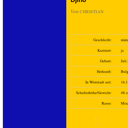
Von
CHRISTIAN
Geschlecht:
män
Kastriert:
ja
Geburt:
Juli
Herkunft:
Bulg
In Wörrstadt seit:
16.
Schulterhöhe/Gewicht:
48 
Rasse:
Mis