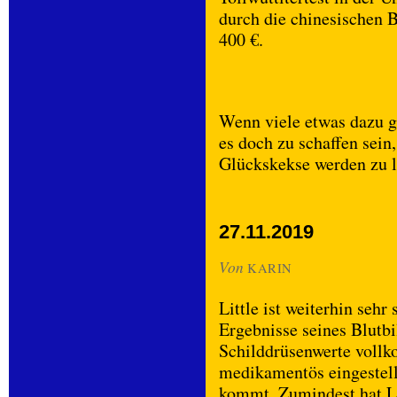
durch die chinesischen
400 €.
Wenn viele etwas dazu g
es doch zu schaffen sei
Glückskekse werden zu l
27.11.2019
Von
KARIN
Little ist weiterhin sehr
Ergebnisse seines Blutbil
Schilddrüsenwerte vollk
medikamentös eingestell
kommt. Zumindest hat Lit