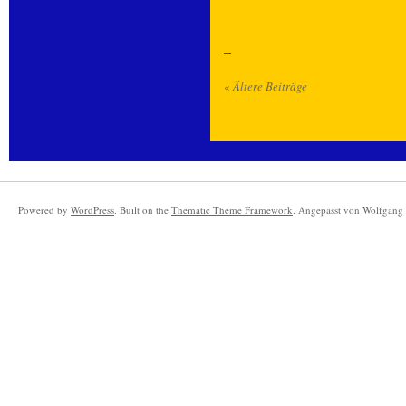
«
Ältere Beiträge
Powered by
WordPress
. Built on the
Thematic Theme Framework
. Angepasst von Wolfgang 