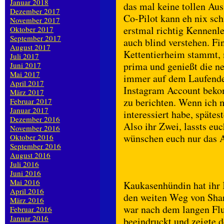
Januar 2018
das mal keine tollen Aus
Dezember 2017
Co-Pilot kann eh nix schi
November 2017
erstmal richtig Kennenle
Oktober 2017
September 2017
auch blind verstehen. Fi
August 2017
Kettentierheim stammt, 
Juli 2017
prima und genießt die n
Juni 2017
Mai 2017
immer auf dem Laufenden
April 2017
Instagram Account beko
März 2017
zu berichten. Wenn ich m
Februar 2017
Januar 2017
interessiert habe, späte
Dezember 2016
Also ihr Zwei, lassts eu
November 2016
wünschen euch nur da
Oktober 2016
September 2016
August 2016
Juli 2016
Juni 2016
Mai 2016
Kaukasenhündin hat ihr 
April 2016
den weiten Weg von Sha
März 2016
war nach dem langen Fl
Februar 2016
Januar 2016
beeindruckt und zeigte de