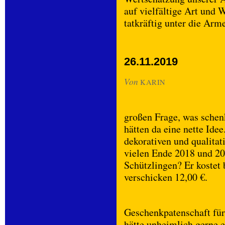
auf vielfältige Art und 
tatkräftig unter die Arme
26.11.2019
Von
KARIN
großen Frage, was schen
hätten da eine nette Ide
dekorativen und qualita
vielen Ende 2018 und 20
Schützlingen? Er kostet
verschicken 12,00 €.
Geschenkpatenschaft für
hätte unheimlich gerne 