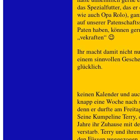
das Spezialfutter, das e
wie auch Opa Rolo), gan
auf unserer Patenschafts
Paten haben, können gern
„vekraften“ 😉
Ihr macht damit nicht n
einem sinnvollen Gesche
glücklich.
keinen Kalender und auch
knapp eine Woche nach s
denn er durfte am Freit
Seine Kumpeline Terry, e
Jahre ihr Zuhause mit d
verstarb. Terry und ihre
den Füssen weggezogen. 