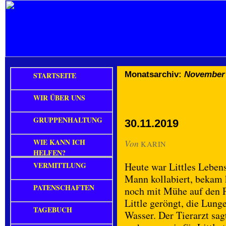
Monatsarchiv:
November
STARTSEITE
WIR ÜBER UNS
GRUPPENHALTUNG
30.11.2019
WIE KANN ICH
Von
KARIN
HELFEN?
VERMITTLUNG
Heute war Littles Leben
Mann kollabiert, bekam 
PATENSCHAFTEN
noch mit Mühe auf den P
Little geröngt, die Lung
TAGEBUCH
Wasser. Der Tierarzt sagt