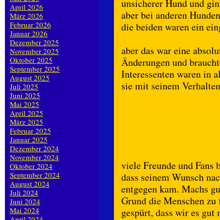
unsicherer Hund und gin
April 2026
aber bei anderen Hunden
März 2026
Februar 2026
die beiden waren ein e
Januar 2026
Dezember 2025
aber das war eine absolu
November 2025
Oktober 2025
Änderungen und brauchte
September 2025
Interessenten waren in a
August 2025
sie mit seinem Verhalten
Juli 2025
Juni 2025
Mai 2025
April 2025
März 2025
Februar 2025
Januar 2025
Dezember 2024
November 2024
viele Freunde und Fans b
Oktober 2024
September 2024
dass seinem Wunsch nac
August 2024
entgegen kam. Machs gut
Juli 2024
Grund die Menschen zu f
Juni 2024
Mai 2024
gespürt, dass wir es gut 
April 2024