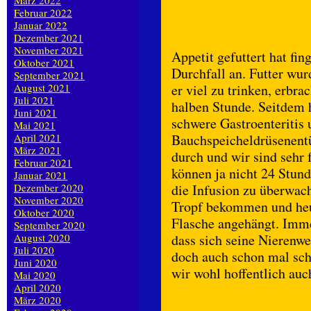
März 2022
Februar 2022
Januar 2022
Dezember 2021
November 2021
Appetit gefuttert hat fi
Oktober 2021
Durchfall an. Futter wu
September 2021
August 2021
er viel zu trinken, erbra
Juli 2021
halben Stunde. Seitdem 
Juni 2021
schwere Gastroenteritis 
Mai 2021
April 2021
Bauchspeicheldrüsenentü
März 2021
durch und wir sind sehr f
Februar 2021
können ja nicht 24 Stun
Januar 2021
Dezember 2020
die Infusion zu überwac
November 2020
Tropf bekommen und heu
Oktober 2020
Flasche angehängt. Immer
September 2020
August 2020
dass sich seine Nierenwe
Juli 2020
doch auch schon mal sch
Juni 2020
wir wohl hoffentlich au
Mai 2020
April 2020
März 2020