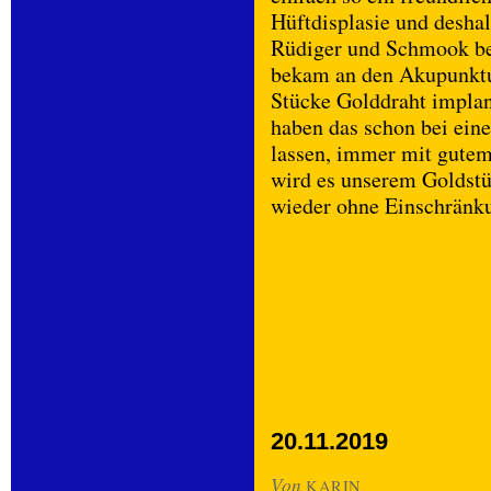
Hüftdisplasie und deshal
Rüdiger und Schmook be
bekam an den Akupunktu
Stücke Golddraht implant
haben das schon bei ei
lassen, immer mit gutem
wird es unserem Goldstü
wieder ohne Einschränk
20.11.2019
Von
KARIN