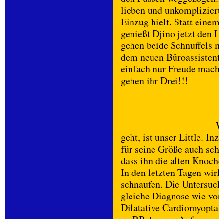
lieben und unkomplizier
Einzug hielt. Statt eine
genießt Djino jetzt den
gehen beide Schnuffels m
dem neuen Büroassistent
einfach nur Freude macht
gehen ihr Drei!!!
geht, ist unser Little. I
für seine Größe auch sch
dass ihn die alten Knoch
In den letzten Tagen wir
schnaufen. Die Untersuch
gleiche Diagnose wie vo
Dilatative Cardiomyopt