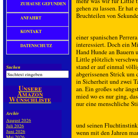
mehr was wir für Little 
ZUHAUSE GEFUNDEN
gehen zu lassen. Er hat
Bruchteilen von Sekunde
ANFAHRT
KONTAKT
einer spanischen Perrera
interessiert. Doch ein Mi
DATENSCHUTZ
Hand Hunde an Bauern u
Little plötzlich versch
stand er auf einmal völ
Suchen
abgerissenen Strick um d
in Sicherheit und zwei 
Unsere
an. Ein großes sehr äng
Amazon
mied wo es nur ging, das
Wunschliste
nur eine menschliche St
Archiv
August 2026
und seinen Fluchtinstinkt
Juli 2026
Juni 2026
wenn mit den Jahren man
Mai 2026