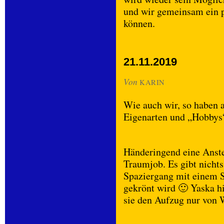
und wir gemeinsam ein p
können.
21.11.2019
Von
KARIN
Wie auch wir, so haben 
Eigenarten und „Hobbys
Händeringend eine Anstel
Traumjob. Es gibt nichts
Spaziergang mit einem 
gekrönt wird 🙂 Yaska 
sie den Aufzug nur von 