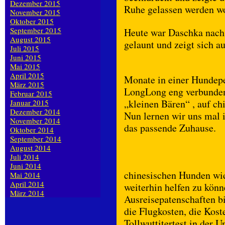
Dezember 2015
Ruhe gelassen werden wo
November 2015
Oktober 2015
September 2015
Heute war Daschka nach 
August 2015
gelaunt und zeigt sich 
Juli 2015
Juni 2015
Mai 2015
April 2015
Monate in einer Hundep
März 2015
LongLong eng verbunden.
Februar 2015
„kleinen Bären“ , auf ch
Januar 2015
Dezember 2014
Nun lernen wir uns mal 
November 2014
das passende Zuhause.
Oktober 2014
September 2014
August 2014
Juli 2014
Juni 2014
chinesischen Hunden wie
Mai 2014
April 2014
weiterhin helfen zu kön
März 2014
Ausreisepatenschaften bi
die Flugkosten, die Kost
Tollwuttitertest in der