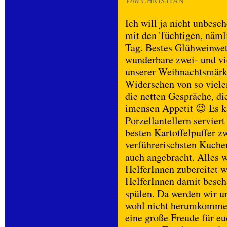
CHRISTIAN
Ich will ja nicht unbesc
mit den Tüchtigen, nämli
Tag. Bestes Glühweinwet
wunderbare zwei- und vi
unserer Weihnachtsmärk
Widersehen von so viele
die netten Gespräche, d
imensen Appetit 😉 Es k
Porzellantellern serviert
besten Kartoffelpuffer z
verführerischsten Kuche
auch angebracht. Alles w
HelferInnen zubereitet w
HelferInnen damit besch
spülen. Da werden wir u
wohl nicht herumkommen
eine große Freude für eu