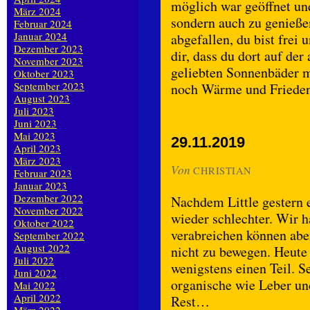
möglich war geöffnet un
März 2024
sondern auch zu genießen.
Februar 2024
Januar 2024
abgefallen, du bist frei
Dezember 2023
dir, dass du dort auf der
November 2023
geliebten Sonnenbäder ma
Oktober 2023
September 2023
noch Wärme und Frieden
August 2023
Juli 2023
Juni 2023
Mai 2023
29.11.2019
April 2023
März 2023
Von
CHRISTIAN
Februar 2023
Januar 2023
Dezember 2022
Nachdem Little gestern 
November 2022
wieder schlechter. Wir
Oktober 2022
verabreichen können abe
September 2022
August 2022
nicht zu bewegen. Heute
Juli 2022
wenigstens einen Teil. Se
Juni 2022
organische wie Leber und
Mai 2022
April 2022
Rest…