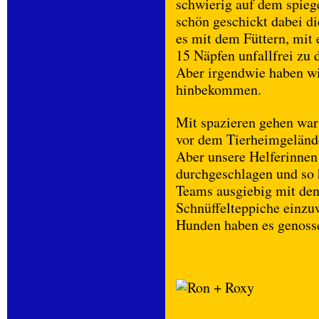
schwierig auf dem spiege
schön geschickt dabei di
es mit dem Füttern, mit
15 Näpfen unfallfrei zu 
Aber irgendwie haben wi
hinbekommen.
Mit spazieren gehen war
vor dem Tierheimgelände 
Aber unsere Helferinnen 
durchgeschlagen und so h
Teams ausgiebig mit de
Schnüffelteppiche einzu
Hunden haben es genoss