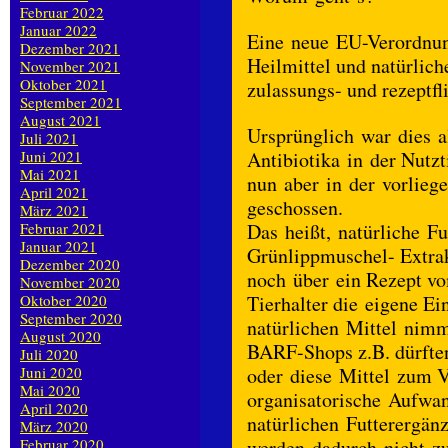
Februar 2022
Januar 2022
Eine neue EU-Verordnun
Dezember 2021
Heilmittel und natürlic
November 2021
Oktober 2021
zulassungs- und rezeptfl
September 2021
August 2021
Ursprünglich war dies a
Juli 2021
Juni 2021
Antibiotika in der Nutzt
Mai 2021
nun aber in der vorlieg
April 2021
geschossen.
März 2021
Februar 2021
Das heißt, natürliche F
Januar 2021
Grünlippmuschel- Extrak
Dezember 2020
noch über ein Rezept v
November 2020
Oktober 2020
Tierhalter die eigene Ei
September 2020
natürlichen Mittel nimm
August 2020
BARF-Shops z.B. dürfte
Juli 2020
Juni 2020
oder diese Mittel zum V
Mai 2020
organisatorische Aufwan
April 2020
natürlichen Futterergä
März 2020
Februar 2020
werden dadurch nicht zul