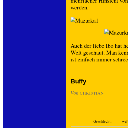
mehrfacher Hinsicht von
werden.
Auch der liebe Ibo hat he
Welt geschaut. Man kennt
ist einfach immer schrec
Buffy
Von
CHRISTIAN
Geschlecht:
wei