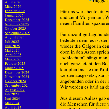
April 2026
März 2026
Für uns wars heute ein g
Februar 2026
Januar 2026
und zieht Morgen um, Wi
Dezember 2025
neuen Familien spazier
November 2025
Oktober 2025
September 2025
Für unzählige Jagdhunde
August 2025
bedeuten denn es ist der
Juli 2025
wieder die Galgos in de
Juni 2025
Mai 2025
oben in den Ästen sprich
April 2025
„schlechten“ hängt man u
März 2025
noch ganz leicht den Bo
Februar 2025
Januar 2025
kämpfen bis sie die Kra
Dezember 2024
werden ausgesetzt, zum 
November 2024
angebunden oder in der 
Oktober 2024
September 2024
Wir werden es bald an d
August 2024
Juli 2024
Aus diesem Anlass gab 
Juni 2024
Mai 2024
die Menschen für diese 
April 2024