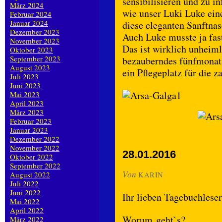
sensibilisieren und zu i
März 2024
wie unser Luki Luke eine
Februar 2024
Januar 2024
diese eleganten Sanftnas
Dezember 2023
Auch Luke musste ja fast
November 2023
Das ist wirklich unheiml
Oktober 2023
September 2023
bezauberndes fünfmonat
August 2023
ein Pflegeplatz für die 
Juli 2023
Juni 2023
Mai 2023
April 2023
März 2023
Februar 2023
Januar 2023
Dezember 2022
November 2022
28.01.2016
Oktober 2022
September 2022
Von
August 2022
KARIN
Juli 2022
Juni 2022
Ihr lieben Tagebuchleser,
Mai 2022
April 2022
Worum geht`s?
März 2022