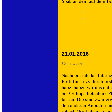
Spaß an dem auf dem Bo
21.01.2016
Von
KARIN
Nachdem ich das Interne
Rolli für Luzy durchfors
habe, haben wir uns ent
bei Orthopädietechnik Pf
lassen. Die sind zwar et
den anderen Anbietern a
robust. Wir haben so viel