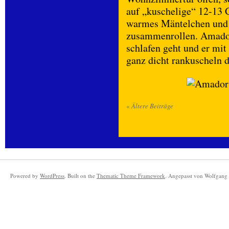
auf „kuschelige“ 12-13 
warmes Mäntelchen und 
zusammenrollen. Amador 
schlafen geht und er mit
ganz dicht rankuscheln d
«
Ältere Beiträge
Powered by
WordPress
. Built on the
Thematic Theme Framework
. Angepasst von Wolfgang 