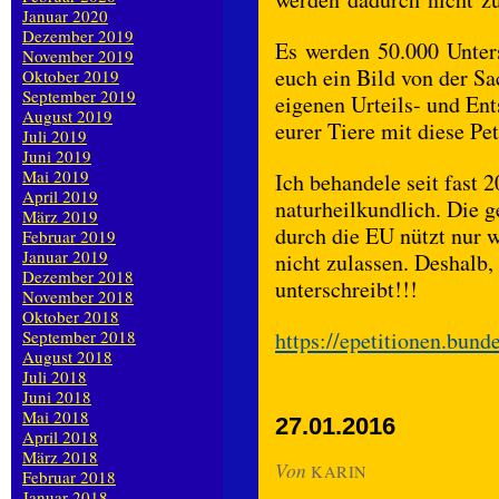
Januar 2020
Dezember 2019
Es werden 50.000 Unters
November 2019
euch ein Bild von der Sa
Oktober 2019
September 2019
eigenen Urteils- und Ent
August 2019
eurer Tiere mit diese Pe
Juli 2019
Juni 2019
Mai 2019
Ich behandele seit fast
April 2019
naturheilkundlich. Die 
März 2019
durch die EU nützt nur w
Februar 2019
Januar 2019
nicht zulassen. Deshalb, 
Dezember 2018
unterschreibt!!!
November 2018
Oktober 2018
September 2018
https://epetitionen.bun
August 2018
Juli 2018
Juni 2018
Mai 2018
27.01.2016
April 2018
März 2018
Von
KARIN
Februar 2018
Januar 2018