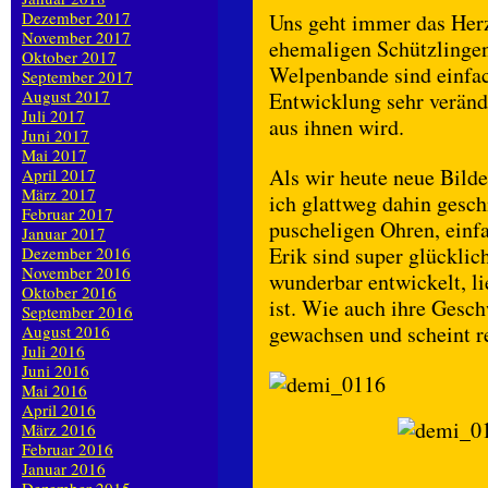
Dezember 2017
Uns geht immer das Herz
November 2017
ehemaligen Schützlinge
Oktober 2017
Welpenbande sind einfach
September 2017
August 2017
Entwicklung sehr veränd
Juli 2017
aus ihnen wird.
Juni 2017
Mai 2017
Als wir heute neue Bild
April 2017
März 2017
ich glattweg dahin gesch
Februar 2017
puscheligen Ohren, ein
Januar 2017
Erik sind super glücklic
Dezember 2016
November 2016
wunderbar entwickelt, l
Oktober 2016
ist. Wie auch ihre Gesch
September 2016
gewachsen und scheint re
August 2016
Juli 2016
Juni 2016
Mai 2016
April 2016
März 2016
Februar 2016
Januar 2016