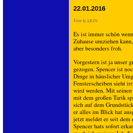
22.01.2016
Von
KARIN
Es ist immer schön wenn
Zuhause umziehen kann, 
aber besonders froh.
Vorgestern ist ja unser 
gezogen. Spencer ist noc
Dinge in häuslicher Umg
Fensterscheiben sieht irr
wird werden. Mit seinen
mit dem großen Tarik spi
sich auf dem Grundstüc
er alles im Blick hat aus
jetzt meldet er seit dem
Spencer hats sofort erka