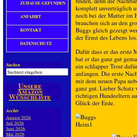
finden, denn die Nachbar
ZUHAUSE GEFUNDEN
komplett unverträglich 
noch bei der Mutter im
ANFAHRT
brauchen sich an den gr
Buggs gleich gezeigt wer
KONTAKT
der Ernst des Lebens los
DATENSCHUTZ
Dafür dass er das erste 
hat er das ganz gut gema
Suchen
ein schlapper Trost daf
anfangen. Die erste Nac
mit dem neuen Papa neb
Unsere
ganz gut. Lieber Schatz w
Amazon
richtigen Hundeeltern a
Wunschliste
Glück der Erde.
Archiv
August 2026
Juli 2026
Juni 2026
Mai 2026