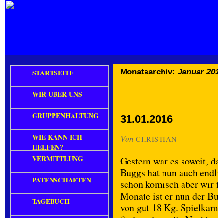
Monatsarchiv:
Januar 20
STARTSEITE
WIR ÜBER UNS
GRUPPENHALTUNG
31.01.2016
WIE KANN ICH
Von
CHRISTIAN
HELFEN?
VERMITTLUNG
Gestern war es soweit, d
Buggs hat nun auch endl
PATENSCHAFTEN
schön komisch aber wir 
Monate ist er nun der B
TAGEBUCH
von gut 18 Kg. Spielkam