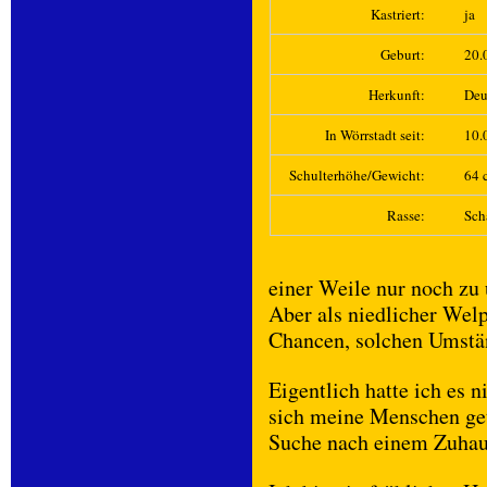
Kastriert:
ja
Geburt:
20.
Herkunft:
Deu
In Wörrstadt seit:
10.
Schulterhöhe/Gewicht:
64 c
Rasse:
Sch
einer Weile nur noch zu
Aber als niedlicher Wel
Chancen, solchen Umstän
Eigentlich hatte ich es n
sich meine Menschen get
Suche nach einem Zuhau