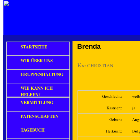
Brenda
STARTSEITE
WIR ÜBER UNS
Von
CHRISTIAN
GRUPPENHALTUNG
WIE KANN ICH
HELFEN?
Geschlecht:
weib
VERMITTLUNG
Kastriert:
ja
PATENSCHAFTEN
Geburt:
Aug
TAGEBUCH
Herkunft:
Bulg