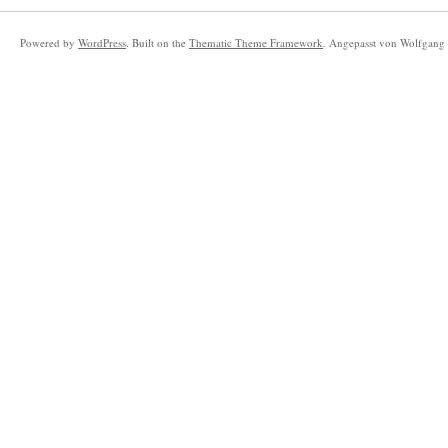
Powered by
WordPress
. Built on the
Thematic Theme Framework
. Angepasst von Wolfgang 