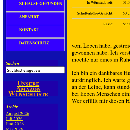
In Wörrstadt seit:
01.
ZUHAUSE GEFUNDEN
Schulterhöhe/Gewicht:
60 c
ANFAHRT
Rasse:
Schä
KONTAKT
DATENSCHUTZ
vom Leben habe, gestrei
gewonnen habe. Ich ver
möchte nur eines in Ruh
Suchen
Ich bin ein dankbares H
aufdringlich. Ich warte g
Unsere
an der Leine, kann stun
Amazon
Wunschliste
bei lieben Menschen ein
Wer erfüllt mir diesen 
Archiv
August 2026
Juli 2026
Juni 2026
Mai 2026