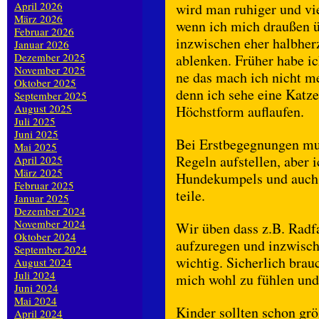
April 2026
wird man ruhiger und vie
März 2026
wenn ich mich draußen ü
Februar 2026
inzwischen eher halbher
Januar 2026
Dezember 2025
ablenken. Früher habe i
November 2025
ne das mach ich nicht me
Oktober 2025
denn ich sehe eine Katze
September 2025
August 2025
Höchstform auflaufen.
Juli 2025
Juni 2025
Bei Erstbegegnungen mu
Mai 2025
Regeln aufstellen, aber 
April 2025
März 2025
Hundekumpels und auch m
Februar 2025
teile.
Januar 2025
Dezember 2024
November 2024
Wir üben dass z.B. Radf
Oktober 2024
aufzuregen und inzwische
September 2024
wichtig. Sicherlich brau
August 2024
Juli 2024
mich wohl zu fühlen und 
Juni 2024
Mai 2024
Kinder sollten schon grö
April 2024