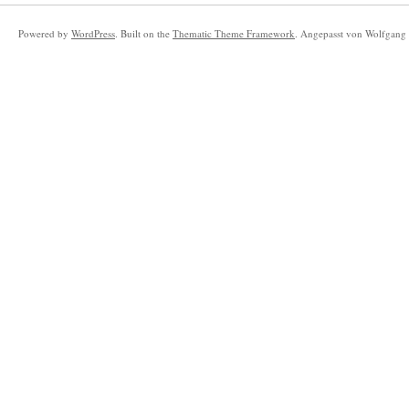
Powered by
WordPress
. Built on the
Thematic Theme Framework
. Angepasst von Wolfgang 