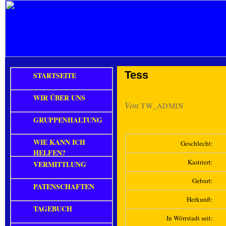
Tess
STARTSEITE
WIR ÜBER UNS
Von
TW_ADMIN
GRUPPENHALTUNG
WIE KANN ICH
Geschlecht:
HELFEN?
Kastriert:
VERMITTLUNG
Geburt:
PATENSCHAFTEN
Herkunft:
TAGEBUCH
In Wörrstadt seit: