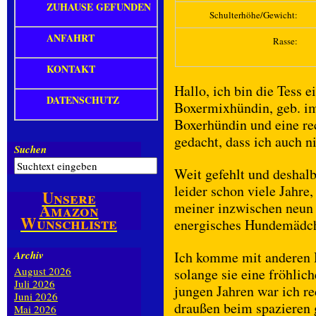
ZUHAUSE GEFUNDEN
Schulterhöhe/Gewicht:
ANFAHRT
Rasse:
KONTAKT
Hallo, ich bin die Tess 
DATENSCHUTZ
Boxermixhündin, geb. i
Boxerhündin und eine re
gedacht, dass ich auch n
Suchen
Weit gefehlt und deshalb
leider schon viele Jahre,
Unsere
meiner inzwischen neun 
Amazon
Wunschliste
energisches Hundemädch
Archiv
Ich komme mit anderen 
August 2026
solange sie eine fröhlic
Juli 2026
jungen Jahren war ich r
Juni 2026
draußen beim spazieren g
Mai 2026