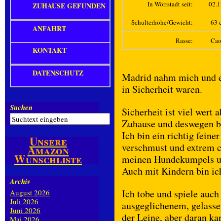
In Wörrstadt seit:
02.
ZUHAUSE GEFUNDEN
Schulterhöhe/Gewicht:
63 c
ANFAHRT
Rasse:
Cao 
KONTAKT
DATENSCHUTZ
Madrid nahm mich und e
in Sicherheit waren.
Suchen
Sicherheit ist viel wert 
Zuhause und deswegen bi
Ich bin ein richtig feine
Unsere
verschmust und extrem c
Amazon
Wunschliste
meinen Hundekumpels u
Auch mit Kindern bin ich
Archiv
Ich tobe und spiele auch
August 2026
Juli 2026
ausgeglichenem, gelass
Juni 2026
der Leine, aber daran ka
Mai 2026