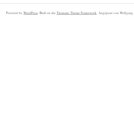
Powered by
WordPress
. Built on the
Thematic Theme Framework
. Angepasst von Wolfgang 