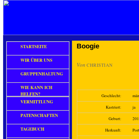
Boogie
STARTSEITE
WIR ÜBER UNS
Von
CHRISTIAN
GRUPPENHALTUNG
WIE KANN ICH
HELFEN?
Geschlecht:
män
VERMITTLUNG
Kastriert:
ja
PATENSCHAFTEN
Geburt:
201
TAGEBUCH
Herkunft:
Port