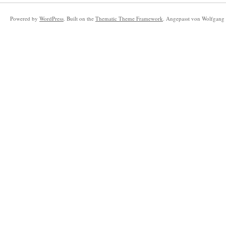
Powered by
WordPress
. Built on the
Thematic Theme Framework
. Angepasst von Wolfgang 