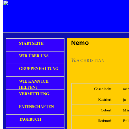
Nemo
STARTSEITE
WIR ÜBER UNS
Von
CHRISTIAN
GRUPPENHALTUNG
WIE KANN ICH
HELFEN?
Geschlecht:
män
VERMITTLUNG
Kastriert:
ja
PATENSCHAFTEN
Geburt:
Mär
TAGEBUCH
Herkunft:
Bul