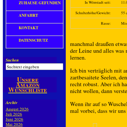
ZUHAUSE GEFUNDEN
In Wörrstadt seit:
11.
Schulterhöhe/Gewicht:
55 c
ANFAHRT
Rasse:
Mis
KONTAKT
DATENSCHUTZ
manchmal draußen etwas 
der Leine und alles was
lernen.
Suchen
Ich bin verträglich mit 
zartbesaitete Seelen, de
Unsere
Amazon
recht robust. Aber ich h
Wunschliste
nicht wollen, dann verst
Archiv
Wenn ihr auf so Wuschel
August 2026
mal vorbei, dass wir un
Juli 2026
Juni 2026
Mai 2026