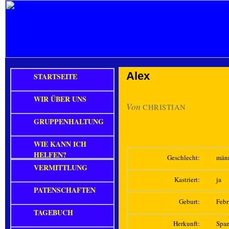
Alex
STARTSEITE
WIR ÜBER UNS
Von
CHRISTIAN
GRUPPENHALTUNG
WIE KANN ICH
HELFEN?
Geschlecht:
män
VERMITTLUNG
Kastriert:
ja
PATENSCHAFTEN
Geburt:
Febr
TAGEBUCH
Herkunft:
Spa