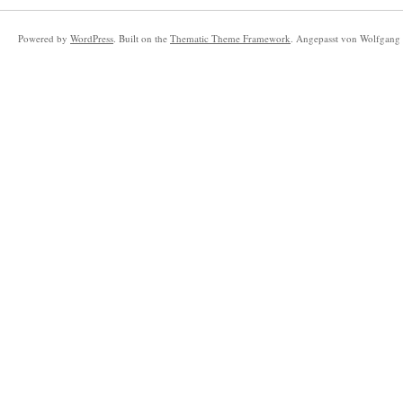
Powered by
WordPress
. Built on the
Thematic Theme Framework
. Angepasst von Wolfgang 