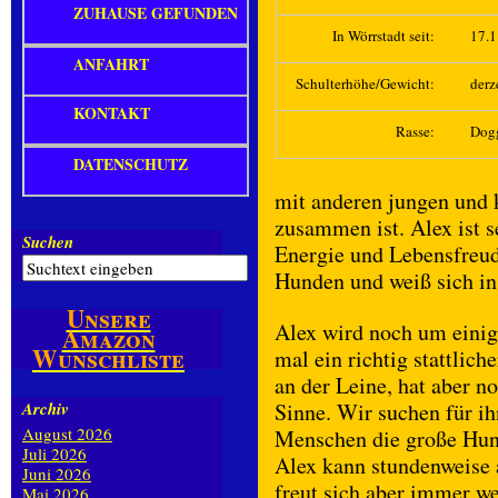
ZUHAUSE GEFUNDEN
In Wörrstadt seit:
17.
ANFAHRT
Schulterhöhe/Gewicht:
derz
KONTAKT
Rasse:
Dog
DATENSCHUTZ
mit anderen jungen und 
zusammen ist. Alex ist 
Suchen
Energie und Lebensfreude
Hunden und weiß sich in
Unsere
Alex wird noch um einig
Amazon
Wunschliste
mal ein richtig stattlic
an der Leine, hat aber n
Archiv
Sinne. Wir suchen für ih
August 2026
Menschen die große Hund
Juli 2026
Alex kann stundenweise a
Juni 2026
freut sich aber immer w
Mai 2026