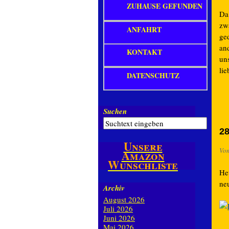
ZUHAUSE GEFUNDEN
Da
zwa
ANFAHRT
ge
an
KONTAKT
un
li
DATENSCHUTZ
Suchen
28
Unsere
Vo
Amazon
Wunschliste
Heu
ne
Archiv
August 2026
Juli 2026
Juni 2026
Mai 2026