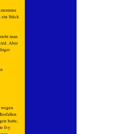
gstermine
g ein Stück
sieht man
wird. Aber
uhiger
in
e wegen
issfallen
gen hatte,
te Ivy
nsten