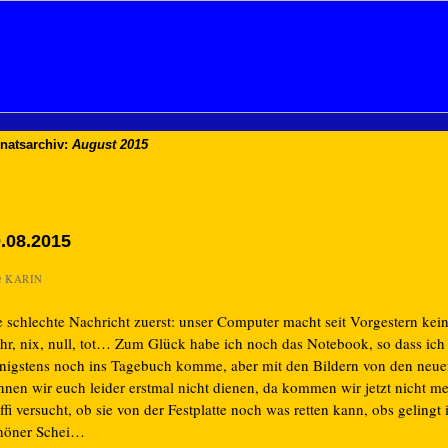
natsarchiv:
August 2015
.08.2015
n
KARIN
e schlechte Nachricht zuerst: unser Computer macht seit Vorgestern ke
hr, nix, null, tot… Zum Glück habe ich noch das Notebook, so dass ich
nigstens noch ins Tagebuch komme, aber mit den Bildern von den neu
nnen wir euch leider erstmal nicht dienen, da kommen wir jetzt nicht me
ffi versucht, ob sie von der Festplatte noch was retten kann, obs gelingt i
höner Schei…