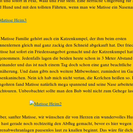
ht und sofort in Feld, Wald und Flur steht. Eine herrliche Umgebung fü
d Hund und mit den tollsten Fährten, wenn man wie Matisse ein Nasenarb
 Matisse Familie gehört auch ein Katzenkumpel, der ihm beim ersten
nnenlernen gleich mal ganz zackig den Schneid abgekauft hat. Der fried
tisse hat sofort ein Friedensangebot gemacht und der Katzenkumpel hat
genommen. Jedenfalls lagen die beiden heute schon in 3 Meter Abstand
ieinander und das ist nach einem Tag doch schon eine ganz beachtliche
näherung. Und dann gibts noch weitere Mitbewohner, zumindest im Ga
senkaninchen. Nein ich hab mich nicht vertan, die Kerlchen heißen so. 
ngohren fand Matisse natürlich mega spannend und seine Nase arbeitete
chtouren. Unbeobachtet sollte man den Bub wohl nicht zum Gehege la
eber, sanfter Matisse, wir wünschen dir von Herzen ein wundervolles H
 hast gerade noch rechtzeitig den Abflug gemacht, bevor es hier wegen 
arenabwehranlagen pausenlos laut zu knallen beginnt. Das wäre für dich 