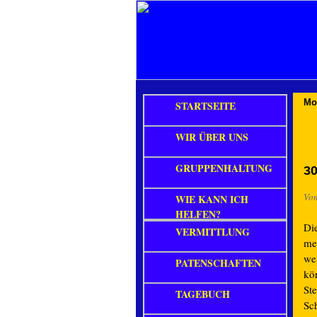
Mo
STARTSEITE
WIR ÜBER UNS
GRUPPENHALTUNG
30
Vo
WIE KANN ICH
HELFEN?
Di
VERMITTLUNG
me
we
PATENSCHAFTEN
kö
Ste
TAGEBUCH
Sc