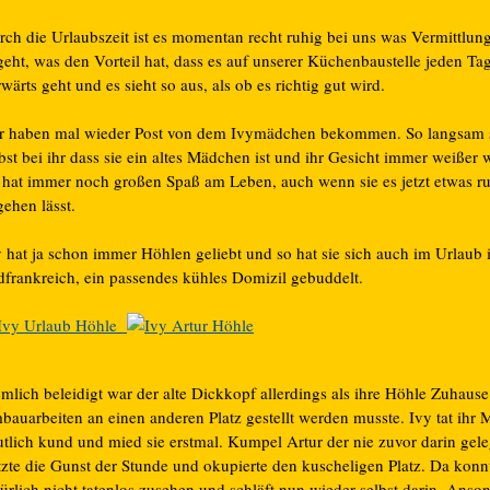
rch die Urlaubszeit ist es momentan recht ruhig bei uns was Vermittlun
eht, was den Vorteil hat, dass es auf unserer Küchenbaustelle jeden Ta
wärts geht und es sieht so aus, als ob es richtig gut wird.
r haben mal wieder Post von dem Ivymädchen bekommen. So langsam 
bst bei ihr dass sie ein altes Mädchen ist und ihr Gesicht immer weißer 
e hat immer noch großen Spaß am Leben, auch wenn sie es jetzt etwas r
ehen lässt.
y hat ja schon immer Höhlen geliebt und so hat sie sich auch im Urlaub 
dfrankreich, ein passendes kühles Domizil gebuddelt.
emlich beleidigt war der alte Dickkopf allerdings als ihre Höhle Zuhaus
auarbeiten an einen anderen Platz gestellt werden musste. Ivy tat ihr M
utlich kund und mied sie erstmal. Kumpel Artur der nie zuvor darin gele
tzte die Gunst der Stunde und okupierte den kuscheligen Platz. Da konn
ürlich nicht tatenlos zusehen und schläft nun wieder selbst darin. Anso