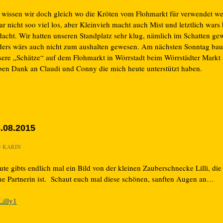
 wissen wir doch gleich wo die Kröten vom Flohmarkt für verwendet w
r nicht soo viel los, aber Kleinvieh macht auch Mist und letztlich wars 
dacht. Wir hatten unseren Standplatz sehr klug, nämlich im Schatten gew
ders wärs auch nicht zum aushalten gewesen. Am nächsten Sonntag bau
sere „Schätze“ auf dem Flohmarkt in Wörrstadt beim Wörrstädter Markt 
eben Dank an Claudi und Conny die mich heute unterstützt haben.
.08.2015
n
KARIN
te gibts endlich mal ein Bild von der kleinen Zauberschnecke Lilli, die
ue Partnerin ist. Schaut euch mal diese schönen, sanften Augen an…