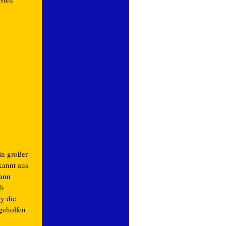
in großer
annt aus
dann
ch
y die
geholfen