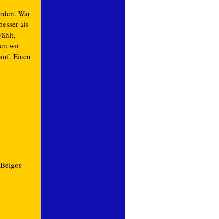
erden. War
besser als
ählt,
en wir
auf. Einen
 Belgos