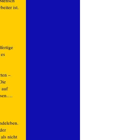
r Mensch
eiter ist.
fertige
 es
rten –
Die
 auf
ssen….
undeleben.
der
als nicht