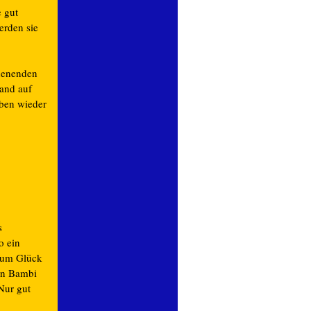
 gut
erden sie
henenden
and auf
aben wieder
s
o ein
 zum Glück
ein Bambi
Nur gut