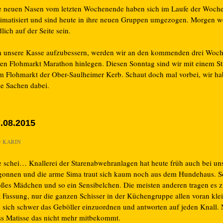
e neuen Nasen vom letzten Wochenende haben sich im Laufe der Woche
limatisiert und sind heute in ihre neuen Gruppen umgezogen. Morgen w
lich auf der Seite sein.
 unsere Kasse aufzubessern, werden wir an den kommenden drei Woc
nen Flohmarkt Marathon hinlegen. Diesen Sonntag sind wir mit einem St
m Flohmarkt der Ober-Saulheimer Kerb. Schaut doch mal vorbei, wir h
le Sachen dabei.
.08.2015
n
KARIN
e schei… Knallerei der Starenabwehranlagen hat heute früh auch bei un
gonnen und die arme Sima traut sich kaum noch aus dem Hundehaus. S
oßes Mädchen und so ein Sensibelchen. Die meisten anderen tragen es
t Fassung, nur die ganzen Schisser in der Küchengruppe allen voran kl
n sich schwer das Geböller einzuordnen und antworten auf jeden Knall. 
ss Matisse das nicht mehr mitbekommt.