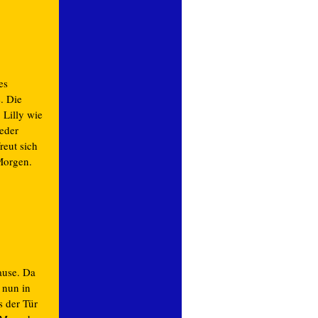
es
. Die
 Lilly wie
jeder
reut sich
 Morgen.
ause. Da
 nun in
s der Tür