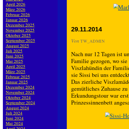
April 2026
März 2026
Februar 2026
Januar 2026
Dezember 2025
29.11.2014
November 2025
Oktober 2025
Von
September 2025
TW_ADMIN
August 2025
Juli 2025
Nach nur 12 Tagen ist un
Juni 2025
Familie gezogen, wo sie 
Mai 2025
April 2025
Viszlahündin der Famili
März 2025
sie Sissi bei uns entdeck
Februar 2025
Das zierliche Viszlamäd
Januar 2025
Dezember 2024
gemütliches Zuhause zu
November 2024
Erkundungstour war erst
Oktober 2024
Prinzessinnenbett angesa
September 2024
August 2024
Juli 2024
Juni 2024
Mai 2024
April 2024