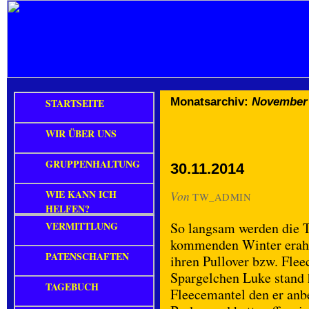
Monatsarchiv:
November
STARTSEITE
WIR ÜBER UNS
GRUPPENHALTUNG
30.11.2014
WIE KANN ICH
Von
TW_ADMIN
HELFEN?
VERMITTLUNG
So langsam werden die T
kommenden Winter erahn
PATENSCHAFTEN
ihren Pullover bzw. Fle
Spargelchen Luke stand 
TAGEBUCH
Fleecemantel den er anb