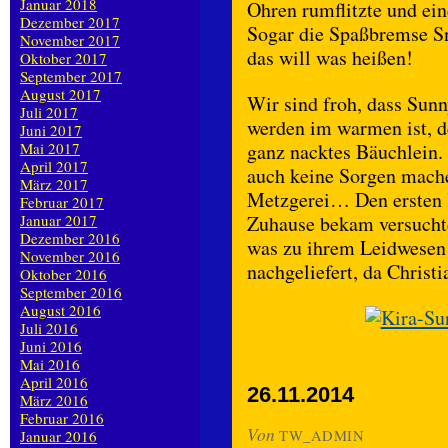
Januar 2018
Ohren rumflitzte und ein
Dezember 2017
Sogar die Spaßbremse S
November 2017
das will was heißen!
Oktober 2017
September 2017
August 2017
Wir sind froh, dass Sunny
Juli 2017
werden im warmen ist, de
Juni 2017
Mai 2017
ganz nacktes Bäuchlein.
April 2017
auch keine Sorgen mache
März 2017
Metzgerei… Den ersten 
Februar 2017
Januar 2017
Zuhause bekam versuchte
Dezember 2016
was zu ihrem Leidwesen l
November 2016
nachgeliefert, da Christ
Oktober 2016
September 2016
August 2016
Juli 2016
Juni 2016
Mai 2016
April 2016
26.11.2014
März 2016
Februar 2016
Von
Januar 2016
TW_ADMIN