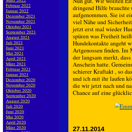
Nun gut. Wir wollten Em
März 2022
Februar 2022
dringend Hilfe brauchte 
Januar 2022
aufgenommen. Sie ist ei
Dezember 2021
viel Nähe und Sicherhe
November 2021
Oktober 2021
jetzt erst mal wieder Hu
September 2021
spüren was Freiheit hei
August 2021
Hundekontakte angeht w
Juli 2021
Juni 2021
Artgenossen finden. Im
Mai 2021
der langsam merkt, dass s
April 2021
Anschein hatte. Gemeins
März 2021
Februar 2021
schierer Kraftakt , so d
Januar 2021
und ich mit ihr laufen k
Dezember 2020
die wir jetzt nach und n
November 2020
Oktober 2020
Chance auf eine glücklic
September 2020
August 2020
Juli 2020
Juni 2020
Mai 2020
April 2020
März 2020
27.11.2014