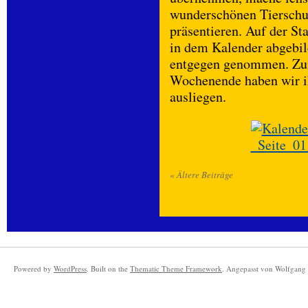
wunderschönen Tierschut
präsentieren. Auf der Sta
in dem Kalender abgebild
entgegen genommen. Zu
Wochenende haben wir ih
ausliegen.
«
Ältere Beiträge
Powered by
WordPress
. Built on the
Thematic Theme Framework
. Angepasst von Wolfgang 