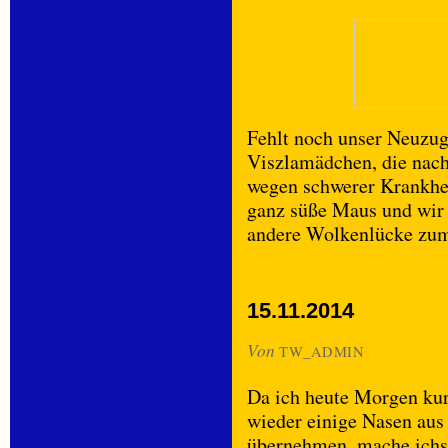
Fehlt noch unser Neuzug
Viszlamädchen, die nach
wegen schwerer Krankhei
ganz süße Maus und wir 
andere Wolkenlücke zum
15.11.2014
Von
TW_ADMIN
Da ich heute Morgen kur
wieder einige Nasen aus 
übernehmen, mache ichs