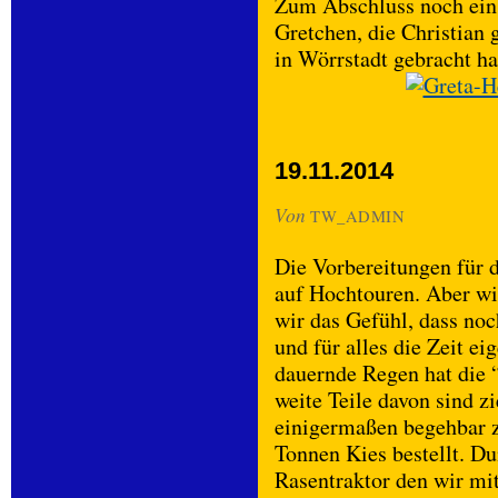
Zum Abschluss noch ein
Gretchen, die Christian 
in Wörrstadt gebracht ha
19.11.2014
Von
TW_ADMIN
Die Vorbereitungen für
auf Hochtouren. Aber wi
wir das Gefühl, dass noc
und für alles die Zeit ei
dauernde Regen hat die 
weite Teile davon sind 
einigermaßen begehbar 
Tonnen Kies bestellt. Du
Rasentraktor den wir mi