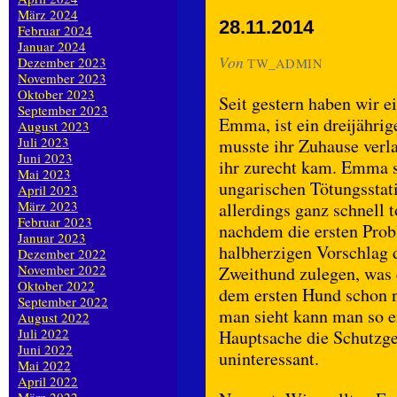
März 2024
28.11.2014
Februar 2024
Januar 2024
Von
Dezember 2023
TW_ADMIN
November 2023
Oktober 2023
Seit gestern haben wir e
September 2023
Emma, ist ein dreijähr
August 2023
Juli 2023
musste ihr Zuhause verla
Juni 2023
ihr zurecht kam. Emma s
Mai 2023
ungarischen Tötungsstati
April 2023
März 2023
allerdings ganz schnell 
Februar 2023
nachdem die ersten Pro
Januar 2023
halbherzigen Vorschlag d
Dezember 2022
November 2022
Zweithund zulegen, was 
Oktober 2022
dem ersten Hund schon n
September 2022
man sieht kann man so e
August 2022
Juli 2022
Hauptsache die Schutzgeb
Juni 2022
uninteressant.
Mai 2022
April 2022