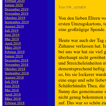
Februar 2020
Januar 2020
Von
TW_ADMIN
Dezember 2019
November 2019
Von den lieben Eltern v
Oktober 2019
September 2019
ersten Umzugskartons, t
August 2019
eine großzügige Spende.
Juli 2019
Juni 2019
Mai 2019
Heute war auch der Tag 
April 2019
Zuhause verlassen hat. 
März 2019
bei uns war hat sie viel
Februar 2019
Januar 2019
überhaupt nicht gewöhn
Dezember 2018
und Streicheleinheiten m
November 2018
dementsprechend heftig 
Oktober 2018
September 2018
so, bis sie lockerer wu
August 2018
eine enge und sehr liebe
Juli 2018
Schäferhündin Thea, die
Juni 2018
Mai 2018
Sunny das gemeinsame spi
April 2018
nicht genug bekommen u
März 2018
auf. Das war so schön z
Februar 2018