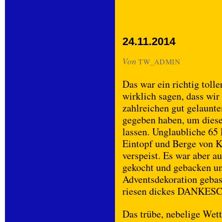
24.11.2014
Von
TW_ADMIN
Das war ein richtig tol
wirklich sagen, dass wir
zahlreichen gut gelaunte
gegeben haben, um diese
lassen. Unglaubliche 65 
Eintopf und Berge von K
verspeist. Es war aber a
gekocht und gebacken u
Adventsdekoration gebast
riesen dickes DANKESCH
Das trübe, nebelige Wet