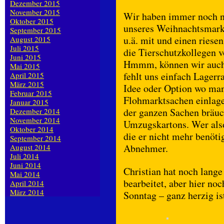
Dezember 2015
November 2015
Wir haben immer noch nic
Oktober 2015
unseres Weihnachtsmark
September 2015
u.ä. mit und einen ries
August 2015
Juli 2015
die Tierschutzkollegen v
Juni 2015
Hmmm, können wir auch 
Mai 2015
fehlt uns einfach Lagerr
April 2015
März 2015
Idee oder Option wo man
Februar 2015
Flohmarktsachen einlag
Januar 2015
der ganzen Sachen bräu
Dezember 2014
November 2014
Umzugskartons. Wer also
Oktober 2014
die er nicht mehr benöti
September 2014
Abnehmer.
August 2014
Juli 2014
Juni 2014
Christian hat noch lang
Mai 2014
bearbeitet, aber hier n
April 2014
März 2014
Sonntag – ganz herzig i