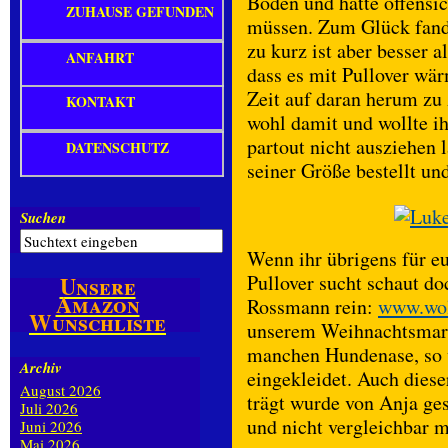
Boden und hatte offensic
ZUHAUSE GEFUNDEN
müssen. Zum Glück fand 
zu kurz ist aber besser 
ANFAHRT
dass es mit Pullover wär
Zeit auf daran herum zu 
KONTAKT
wohl damit und wollte i
partout nicht ausziehen 
DATENSCHUTZ
seiner Größe bestellt un
Suchen
Wenn ihr übrigens für e
Pullover sucht schaut d
Unsere
Amazon
Rossmann rein:
www.wol
Wunschliste
unserem Weihnachtsmarkt
manchen Hundenase, so w
Archiv
eingekleidet. Auch dies
August 2026
trägt wurde von Anja gest
Juli 2026
und nicht vergleichbar m
Juni 2026
Mai 2026