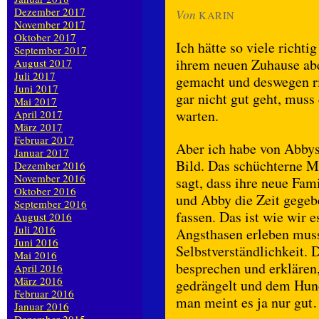
Dezember 2017
Von
KARIN
November 2017
Oktober 2017
Ich hätte so viele richt
September 2017
ihrem neuen Zuhause abe
August 2017
Juli 2017
gemacht und deswegen r
Juni 2017
gar nicht gut geht, muss
Mai 2017
warten.
April 2017
März 2017
Februar 2017
Aber ich habe von Abby
Januar 2017
Bild. Das schüchterne M
Dezember 2016
November 2016
sagt, dass ihre neue Fam
Oktober 2016
und Abby die Zeit gegeb
September 2016
fassen. Das ist wie wir 
August 2016
Juli 2016
Angsthasen erleben muss
Juni 2016
Selbstverständlichkeit. 
Mai 2016
besprechen und erklären
April 2016
März 2016
gedrängelt und dem Hund
Februar 2016
man meint es ja nur gut
Januar 2016