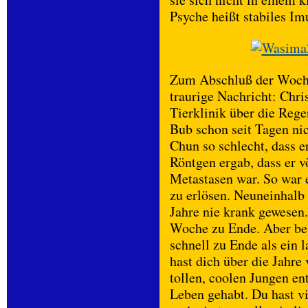
Psyche heißt stabiles Im
Zum Abschluß der Woche 
traurige Nachricht: Chri
Tierklinik über die Reg
Bub schon seit Tagen ni
Chun so schlecht, dass e
Röntgen ergab, dass er v
Metastasen war. So war 
zu erlösen. Neuneinhalb 
Jahre nie krank gewesen.
Woche zu Ende. Aber bes
schnell zu Ende als ein
hast dich über die Jahre
tollen, coolen Jungen en
Leben gehabt. Du hast v