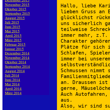
Dezember 2015
November 2015
Hallo, liebe Kar
Oktober 2015
lieben Gruss an 
September 2015
glücklichst rück
August 2015
Juli 2015
uns sicherlich g
Juni 2015
teilweise Schrec
Mai 2015
immer mehr, z.T.
April 2015
März 2015
Charakter gehöre
Februar 2015
Plätze für sich 
Januar 2015
Schlafen, Spiele
Dezember 2014
November 2014
immer bei unsere
Oktober 2014
selbstverständli
September 2014
Schmussen nimmt 
August 2014
Juli 2014
Familienmitglied
Juni 2014
an. Draussen ist
Mai 2014
gerne, Mäuselöch
April 2014
März 2014
Auch Autofahren,
aus.
Also, wir sind s