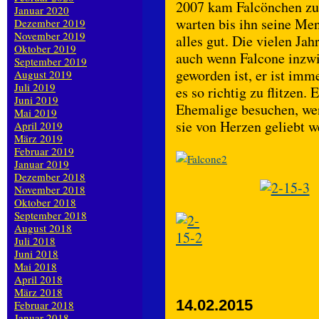
2007 kam Falcönchen zu 
Januar 2020
warten bis ihn seine Me
Dezember 2019
November 2019
alles gut. Die vielen Ja
Oktober 2019
auch wenn Falcone inzw
September 2019
geworden ist, er ist imm
August 2019
Juli 2019
es so richtig zu flitzen.
Juni 2019
Ehemalige besuchen, wen
Mai 2019
sie von Herzen geliebt w
April 2019
März 2019
Februar 2019
Januar 2019
Dezember 2018
November 2018
Oktober 2018
September 2018
August 2018
Juli 2018
Juni 2018
Mai 2018
April 2018
März 2018
14.02.2015
Februar 2018
Januar 2018