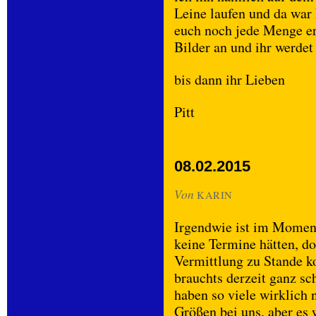
Leine laufen und da war
euch noch jede Menge e
Bilder an und ihr werdet
bis dann ihr Lieben
Pitt
08.02.2015
Von
KARIN
Irgendwie ist im Moment
keine Termine hätten, do
Vermittlung zu Stande k
brauchts derzeit ganz sc
haben so viele wirklich 
Größen bei uns, aber es w