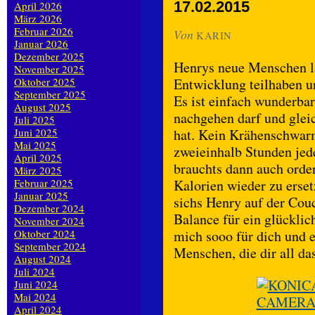
17.02.2015
April 2026
März 2026
Februar 2026
Von
KARIN
Januar 2026
Dezember 2025
Henrys neue Menschen la
November 2025
Oktober 2025
Entwicklung teilhaben u
September 2025
Es ist einfach wunderbar
August 2025
nachgehen darf und glei
Juli 2025
Juni 2025
hat. Kein Krähenschwarm 
Mai 2025
zweieinhalb Stunden jed
April 2025
brauchts dann auch orden
März 2025
Februar 2025
Kalorien wieder zu erse
Januar 2025
sichs Henry auf der Couc
Dezember 2024
Balance für ein glückli
November 2024
Oktober 2024
mich sooo für dich und 
September 2024
Menschen, die dir all da
August 2024
Juli 2024
Juni 2024
Mai 2024
April 2024