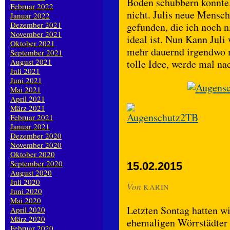
Boden schubbern konnte.
Februar 2022
nicht. Julis neue Mensch
Januar 2022
Dezember 2021
gefunden, die ich noch n
November 2021
ideal ist. Nun Kann Juli 
Oktober 2021
mehr dauernd irgendwo m
September 2021
August 2021
tolle Idee, werde mal na
Juli 2021
Juni 2021
Mai 2021
April 2021
März 2021
Februar 2021
Januar 2021
Dezember 2020
November 2020
Oktober 2020
September 2020
15.02.2015
August 2020
Juli 2020
Von
KARIN
Juni 2020
Mai 2020
Letzten Sontag hatten w
April 2020
März 2020
ehemaligen Wörrstädter
Februar 2020