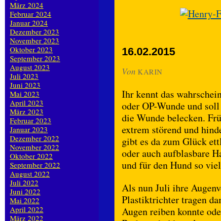
März 2024
Februar 2024
Januar 2024
Dezember 2023
November 2023
Oktober 2023
16.02.2015
September 2023
August 2023
Von
KARIN
Juli 2023
Juni 2023
Ihr kennt das wahrschein
Mai 2023
April 2023
oder OP-Wunde und soll 
März 2023
die Wunde belecken. Früh
Februar 2023
extrem störend und hind
Januar 2023
Dezember 2022
gibt es da zum Glück ett
November 2022
oder auch aufblasbare Ha
Oktober 2022
und für den Hund so vie
September 2022
August 2022
Juli 2022
Als nun Juli ihre Augenv
Juni 2022
Plastiktrichter tragen da
Mai 2022
April 2022
Augen reiben konnte ode
März 2022