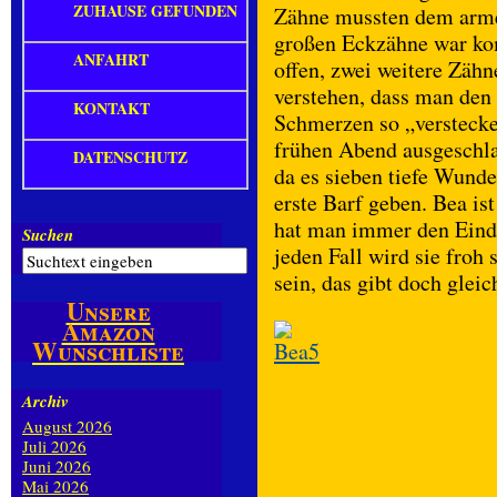
ZUHAUSE GEFUNDEN
Zähne mussten dem arme
großen Eckzähne war ko
ANFAHRT
offen, zwei weitere Zähn
verstehen, dass man den 
KONTAKT
Schmerzen so „verstecke
frühen Abend ausgeschlaf
DATENSCHUTZ
da es sieben tiefe Wunde
erste Barf geben. Bea is
hat man immer den Eindr
Suchen
jeden Fall wird sie froh
sein, das gibt doch glei
Unsere
Amazon
Wunschliste
Archiv
August 2026
Juli 2026
Juni 2026
Mai 2026