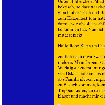
Unser Hibbelchen Pit z.
hektisch, so dass wir d
gleich über Tisch und Bä
zum Katzentest fuhr hatt
damit, wie absolut vorbi
benommen hat. Nun hat P
mitgeschickt:
Hallo liebe Karin und hal
endlich nach etwa zwei 
melden. Mein Leben ist 
Wichtigste zuerst, mir g
wie Oskar und kann es n
das Familienleben einge
zu Besuch kommen, könn
Treppen laufen, an der 
klappt und macht mir ei