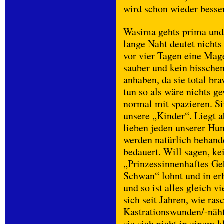
wird schon wieder besse
Wasima gehts prima und 
lange Naht deutet nichts
vor vier Tagen eine Mage
sauber und kein bissche
anhaben, da sie total bra
tun so als wäre nichts g
normal mit spazieren. Si
unsere „Kinder“. Liegt
lieben jeden unserer H
werden natürlich behand
bedauert. Will sagen, kei
„Prinzessinnenhaftes Ge
Schwan“ lohnt und in er
und so ist alles gleich v
sich seit Jahren, wie ra
Kastrationswunden/-näht
sie sich nicht in einem 