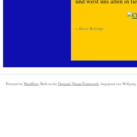
und wirst uns allen in li
«
Ältere Beiträge
Powered by
WordPress
. Built on the
Thematic Theme Framework
. Angepasst von Wolfgang 