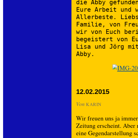
die Abby gefunde
Eure Arbeit und 
Allerbeste. Lieb
Familie, von Fre
wir von Euch ber
begeistert von E
Lisa und Jörg mi
Abby.
12.02.2015
Von
KARIN
Wir freuen uns ja immer 
Zeitung erscheint. Aber
eine Gegendarstellung s