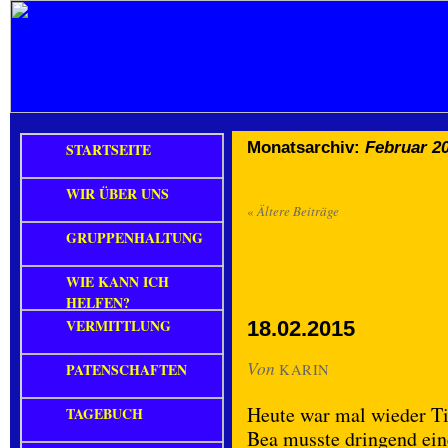
Monatsarchiv:
Februar 2
STARTSEITE
WIR ÜBER UNS
«
Ältere Beiträge
GRUPPENHALTUNG
WIE KANN ICH
HELFEN?
VERMITTLUNG
18.02.2015
Von
PATENSCHAFTEN
KARIN
Heute war mal wieder Ti
TAGEBUCH
Bea musste dringend ein