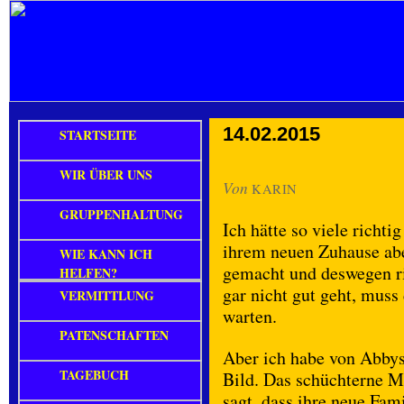
14.02.2015
STARTSEITE
WIR ÜBER UNS
Von
KARIN
GRUPPENHALTUNG
Ich hätte so viele richt
ihrem neuen Zuhause abe
WIE KANN ICH
gemacht und deswegen r
HELFEN?
gar nicht gut geht, muss
VERMITTLUNG
warten.
PATENSCHAFTEN
Aber ich habe von Abby
TAGEBUCH
Bild. Das schüchterne M
sagt, dass ihre neue Fam