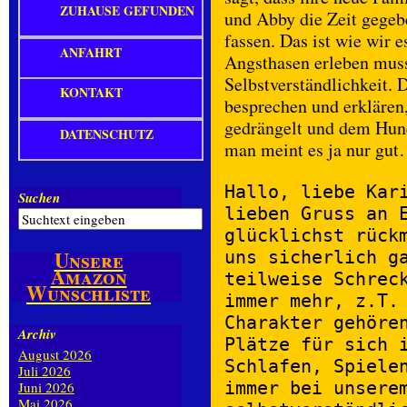
ZUHAUSE GEFUNDEN
und Abby die Zeit gegeb
fassen. Das ist wie wir 
ANFAHRT
Angsthasen erleben muss
Selbstverständlichkeit. 
KONTAKT
besprechen und erklären
gedrängelt und dem Hund
DATENSCHUTZ
man meint es ja nur gut
Hallo, liebe Kar
Suchen
lieben Gruss an 
glücklichst rück
Unsere
uns sicherlich g
Amazon
teilweise Schrec
Wunschliste
immer mehr, z.T.
Charakter gehöre
Archiv
Plätze für sich 
August 2026
Schlafen, Spiele
Juli 2026
immer bei unsere
Juni 2026
Mai 2026