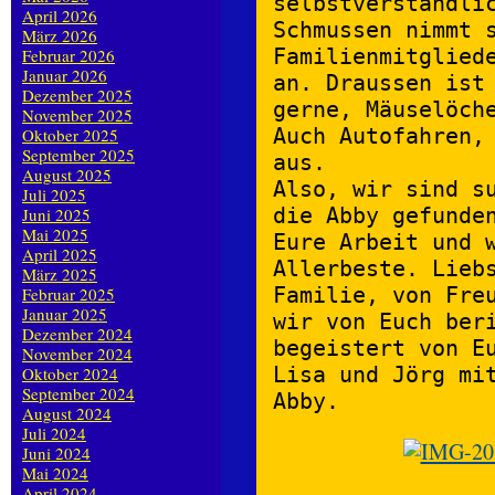
selbstverständli
April 2026
Schmussen nimmt 
März 2026
Familienmitglied
Februar 2026
Januar 2026
an. Draussen ist
Dezember 2025
gerne, Mäuselöch
November 2025
Auch Autofahren,
Oktober 2025
September 2025
aus.
August 2025
Also, wir sind s
Juli 2025
die Abby gefunde
Juni 2025
Mai 2025
Eure Arbeit und 
April 2025
Allerbeste. Lieb
März 2025
Familie, von Fre
Februar 2025
Januar 2025
wir von Euch ber
Dezember 2024
begeistert von E
November 2024
Lisa und Jörg mi
Oktober 2024
September 2024
Abby.
August 2024
Juli 2024
Juni 2024
Mai 2024
April 2024