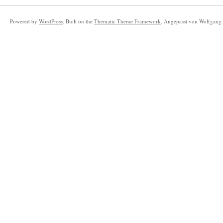
Powered by
WordPress
. Built on the
Thematic Theme Framework
. Angepasst von Wolfgang 