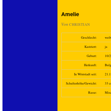
Amelie
Von
CHRISTIAN
Geschlecht:
weib
Kastriert:
ja
Geburt:
10/
Herkunft:
Bulg
In Wörrstadt seit:
21.
Schulterhöhe/Gewicht:
33 c
Rasse:
Mis