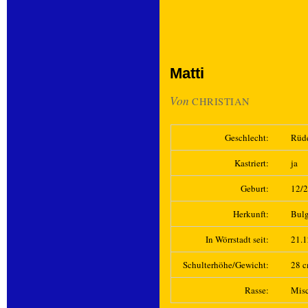
Matti
Von
CHRISTIAN
Geschlecht:
Rüd
Kastriert:
ja
Geburt:
12/
Herkunft:
Bulg
In Wörrstadt seit:
21.
Schulterhöhe/Gewicht:
28 c
Rasse:
Mis