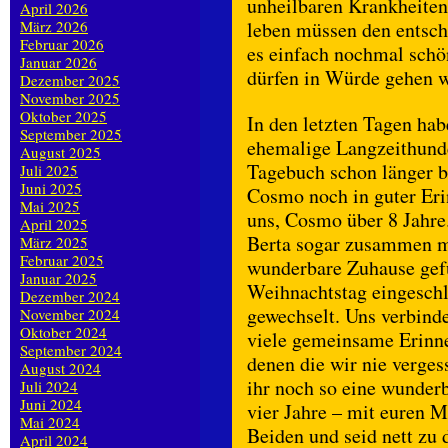
unheilbaren Krankheite
April 2026
März 2026
leben müssen den entsch
Februar 2026
es einfach nochmal schön
Januar 2026
dürfen in Würde gehen we
Dezember 2025
November 2025
Oktober 2025
In den letzten Tagen ha
September 2025
ehemalige Langzeithunde
August 2025
Tagebuch schon länger b
Juli 2025
Juni 2025
Cosmo noch in guter Eri
Mai 2025
uns, Cosmo über 8 Jahre
April 2025
Berta sogar zusammen mi
März 2025
Februar 2025
wunderbare Zuhause gefu
Januar 2025
Weihnachtstag eingeschl
Dezember 2024
gewechselt. Uns verbind
November 2024
Oktober 2024
viele gemeinsame Erinne
September 2024
denen die wir nie verges
August 2024
ihr noch so eine wunder
Juli 2024
Juni 2024
vier Jahre – mit euren M
Mai 2024
Beiden und seid nett zu 
April 2024