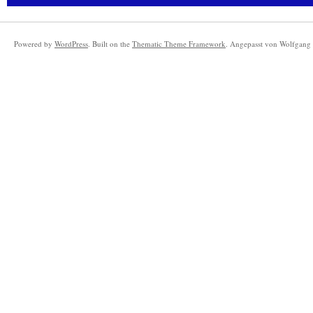
Powered by
WordPress
. Built on the
Thematic Theme Framework
. Angepasst von Wolfgang 