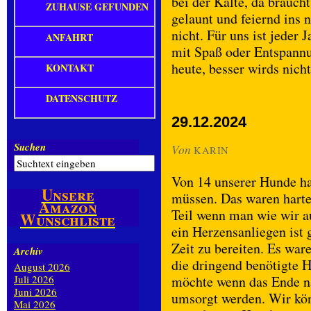
bei der Kälte, da brauch
ZUHAUSE GEFUNDEN
gelaunt und feiernd ins n
nicht. Für uns ist jeder
ANFAHRT
mit Spaß oder Entspannun
heute, besser wirds nich
KONTAKT
DATENSCHUTZ
29.12.2024
Suchen
Von
KARIN
Von 14 unserer Hunde ha
Unsere
müssen. Das waren harte 
Amazon
Teil wenn man wie wir a
Wunschliste
ein Herzensanliegen ist
Zeit zu bereiten. Es war
Archiv
die dringend benötigte H
August 2026
Juli 2026
möchte wenn das Ende na
Juni 2026
umsorgt werden. Wir kön
Mai 2026