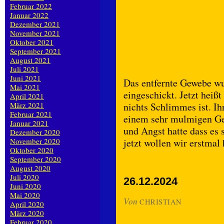
Februar 2022
Januar 2022
Dezember 2021
November 2021
Oktober 2021
September 2021
August 2021
Juli 2021
Juni 2021
Das entfernte Gewebe w
Mai 2021
eingeschickt. Jetzt heiß
April 2021
März 2021
nichts Schlimmes ist. Ih
Februar 2021
einem sehr mulmigen Gef
Januar 2021
und Angst hatte dass es
Dezember 2020
November 2020
jetzt wollen wir erstmal 
Oktober 2020
September 2020
August 2020
Juli 2020
26.12.2024
Juni 2020
Mai 2020
Von
CHRISTIAN
April 2020
März 2020
Februar 2020