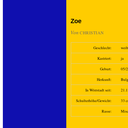
Zoe
Von
CHRISTIAN
Geschlecht:
weib
Kastriert:
ja
Geburt:
05/
Herkunft:
Bulg
In Wörrstadt seit:
21.
Schulterhöhe/Gewicht:
33 c
Rasse:
Mis