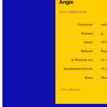
Angie
Von
CHRISTIAN
Geschlecht:
weib
Kastriert:
ja
Geburt:
05/
Herkunft:
Bulg
In Wörrstadt seit:
21.
Schulterhöhe/Gewicht:
45 c
Rasse:
Mis
«
Ältere Beiträge