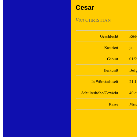
Cesar
Von
CHRISTIAN
Geschlecht:
Rüd
Kastriert:
ja
Geburt:
01/
Herkunft:
Bulg
In Wörrstadt seit:
21.
Schulterhöhe/Gewicht:
40 c
Rasse:
Mis