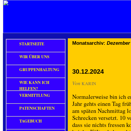
Monatsarchiv:
Dezember
STARTSEITE
WIR ÜBER UNS
GRUPPENHALTUNG
30.12.2024
WIE KANN ICH
Von
KARIN
HELFEN?
VERMITTLUNG
Normalerweise bin ich er
Jahr gehts einen Tag frü
PATENSCHAFTEN
am späten Nachmittag lo
Schrecken versetzt. 10 v
TAGEBUCH
dass sie nichts fressen 