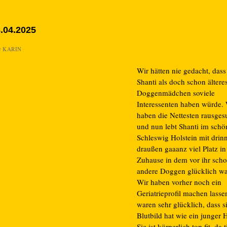
.04.2025
n
KARIN
Wir hätten nie gedacht, dass
Shanti als doch schon ältere
Doggenmädchen soviele
Interessenten haben würde.
haben die Nettesten rausges
und nun lebt Shanti im sch
Schleswig Holstein mit drin
draußen gaaanz viel Platz i
Zuhause in dem vor ihr scho
andere Doggen glücklich wa
Wir haben vorher noch ein
Geriatrieprofil machen lass
waren sehr glücklich, dass s
Blutbild hat wie ein junger 
Sie ist körperlich top fit, da 