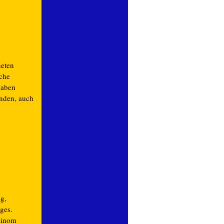
neten
che
haben
unden, auch
g,
iges.
zinom