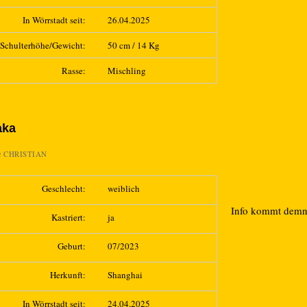
In Wörrstadt seit:
26.04.2025
Schulterhöhe/Gewicht:
50 cm / 14 Kg
Rasse:
Mischling
aka
n
CHRISTIAN
Geschlecht:
weiblich
Info kommt dem
Kastriert:
ja
Geburt:
07/2023
Herkunft:
Shanghai
In Wörrstadt seit:
24.04.2025