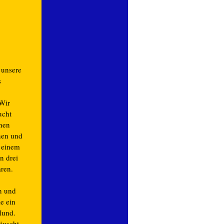
 unsere
s
 Wir
ucht
önen
nen und
n einem
n drei
ren.
en und
ie ein
Hund.
täuscht