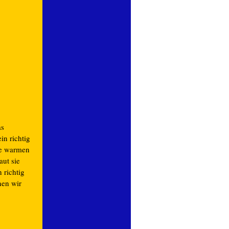
as
in richtig
hre warmen
aut sie
 richtig
nen wir