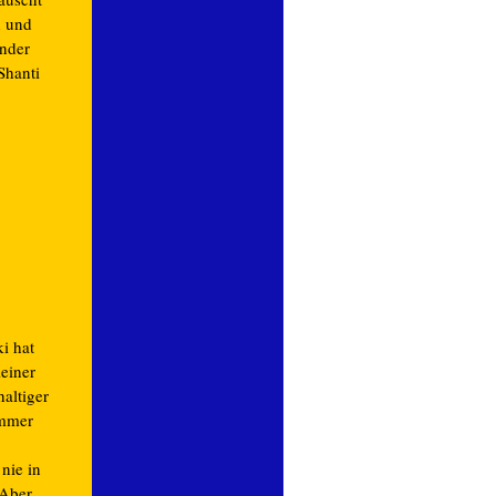
h und
ander
Shanti
i hat
leiner
altiger
immer
 nie in
 Aber