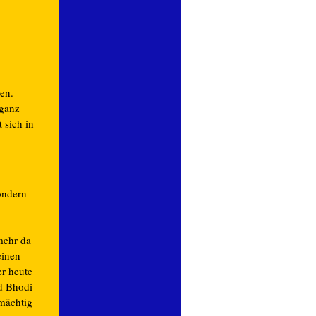
en.
 ganz
 sich in
ondern
mehr da
einen
er heute
d Bhodi
mächtig