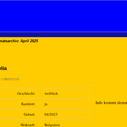
natsarchiv:
April 2025
lia
n
CHRISTIAN
Geschlecht:
weiblich
Info kommt dem
Kastriert:
ja
Geburt:
04/2023
Herkunft:
Bulgarien