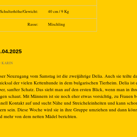
Schulterhöhe/Gewicht:
40 cm / 9 Kg
Rasse:
Mischling
.04.2025
n
KARIN
ser Neuzugang vom Samstag ist die zweijährige Delia. Auch sie teilte d
icksal der vielen Kettenhunde in dem bulgarischen Tierheim. Delia ist e
ber, sanfter Schatz. Das sieht man auf den ersten Blick, wenn man in i
en schaut. Mit Männern ist sie noch eher etwas vorsichtig, zu Frauen b
hnell Kontakt auf und sucht Nähe und Streicheleinheiten und kann schon
bern sein. Diese Woche wird sie in ihre Gruppe umziehen und dann kön
ld mehr von dem netten Mädel berichten.