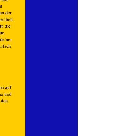
um
an der
senheit
du die
tte
 deiner
infach
s
ma auf
ma und
 den