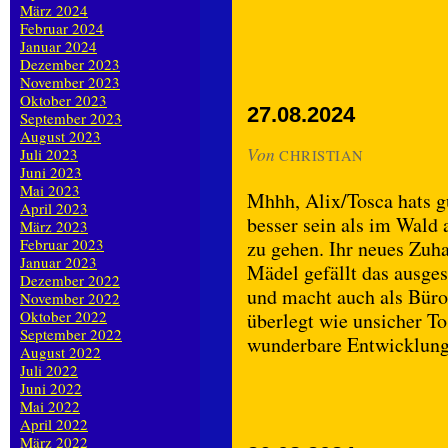
März 2024
Februar 2024
Januar 2024
Dezember 2023
November 2023
Oktober 2023
27.08.2024
September 2023
August 2023
Von
Juli 2023
CHRISTIAN
Juni 2023
Mai 2023
Mhhh, Alix/Tosca hats g
April 2023
besser sein als im Wald
März 2023
Februar 2023
zu gehen. Ihr neues Zuha
Januar 2023
Mädel gefällt das ausges
Dezember 2022
und macht auch als Bür
November 2022
Oktober 2022
überlegt wie unsicher To
September 2022
wunderbare Entwicklung
August 2022
Juli 2022
Juni 2022
Mai 2022
April 2022
März 2022