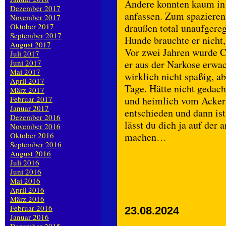
Andere konnten kaum in 
Dezember 2017
anfassen. Zum spazieren 
November 2017
Oktober 2017
draußen total unaufgereg
September 2017
Hunde brauchte er nicht, 
August 2017
Vor zwei Jahren wurde C
Juli 2017
Juni 2017
er aus der Narkose erwa
Mai 2017
wirklich nicht spaßig, ab
April 2017
Tage. Hätte nicht gedacht
März 2017
Februar 2017
und heimlich vom Acker 
Januar 2017
entschieden und dann ist
Dezember 2016
lässt du dich ja auf der
November 2016
Oktober 2016
machen…
September 2016
August 2016
Juli 2016
Juni 2016
Mai 2016
April 2016
März 2016
Februar 2016
23.08.2024
Januar 2016