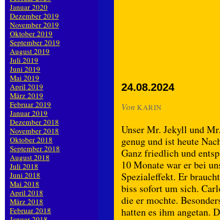
Januar 2020
Dezember 2019
November 2019
Oktober 2019
September 2019
August 2019
Juli 2019
Juni 2019
Mai 2019
24.08.2024
April 2019
März 2019
Februar 2019
Von
KARIN
Januar 2019
Dezember 2018
Unser Mr. Jekyll und Mr.
November 2018
Oktober 2018
genug und ist heute Nach
September 2018
Ganz friedlich und entsp
August 2018
10 Monate war er bei uns
Juli 2018
Juni 2018
Spezialeffekt. Er brauch
Mai 2018
biss sofort um sich. Car
April 2018
die er mochte. Besonder
März 2018
Februar 2018
hatten es ihm angetan. Da
Januar 2018