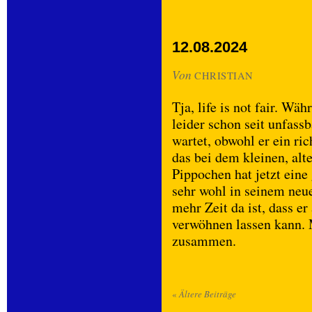
12.08.2024
Von
CHRISTIAN
Tja, life is not fair. Wä
leider schon seit unfass
wartet, obwohl er ein ric
das bei dem kleinen, alt
Pippochen hat jetzt eine 
sehr wohl in seinem neue
mehr Zeit da ist, dass e
verwöhnen lassen kann. 
zusammen.
«
Ältere Beiträge