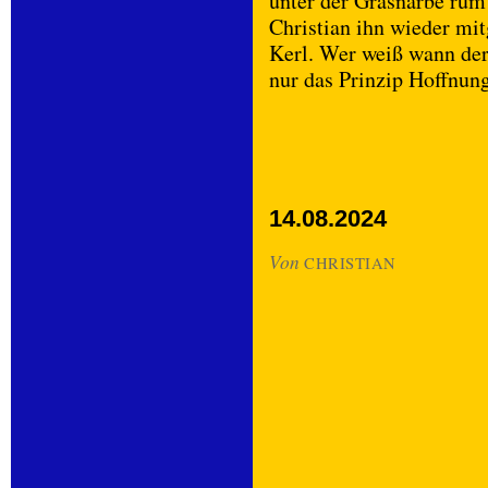
unter der Grasnarbe rum 
Christian ihn wieder mi
Kerl. Wer weiß wann der
nur das Prinzip Hoffnu
14.08.2024
Von
CHRISTIAN