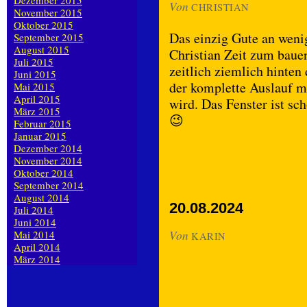
Dezember 2015
Von
CHRISTIAN
November 2015
Oktober 2015
Das einzig Gute an wenig
September 2015
August 2015
Christian Zeit zum baue
Juli 2015
zeitlich ziemlich hinten
Juni 2015
der komplette Auslauf m
Mai 2015
April 2015
wird. Das Fenster ist sc
März 2015
😉
Februar 2015
Januar 2015
Dezember 2014
November 2014
Oktober 2014
September 2014
August 2014
20.08.2024
Juli 2014
Juni 2014
Von
Mai 2014
KARIN
April 2014
März 2014