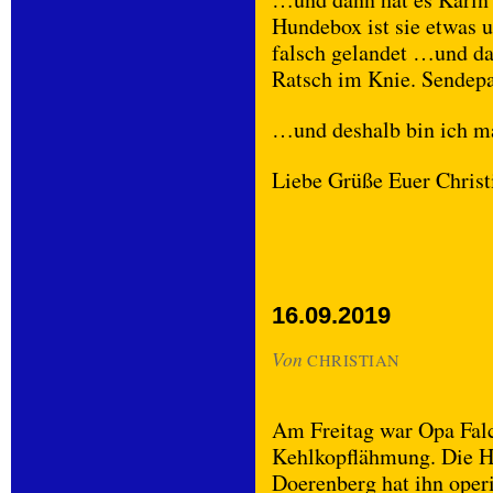
Hundebox ist sie etwas 
falsch gelandet …und dan
Ratsch im Knie. Sendep
…und deshalb bin ich ma
Liebe Grüße Euer Christ
16.09.2019
Von
CHRISTIAN
Am Freitag war Opa Falc
Kehlkopflähmung. Die H
Doerenberg hat ihn operi