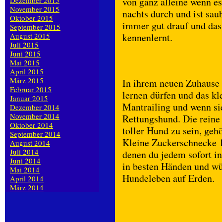
Dezember 2015
von ganz alleine wenn es
November 2015
nachts durch und ist sau
Oktober 2015
immer gut drauf und das 
September 2015
August 2015
kennenlernt.
Juli 2015
Juni 2015
Mai 2015
April 2015
März 2015
In ihrem neuen Zuhause 
Februar 2015
lernen dürfen und das k
Januar 2015
Mantrailing und wenn sie
Dezember 2014
November 2014
Rettungshund. Die reine 
Oktober 2014
toller Hund zu sein, geh
September 2014
Kleine Zuckerschnecke 1
August 2014
Juli 2014
denen du jedem sofort i
Juni 2014
in besten Händen und wü
Mai 2014
Hundeleben auf Erden.
April 2014
März 2014