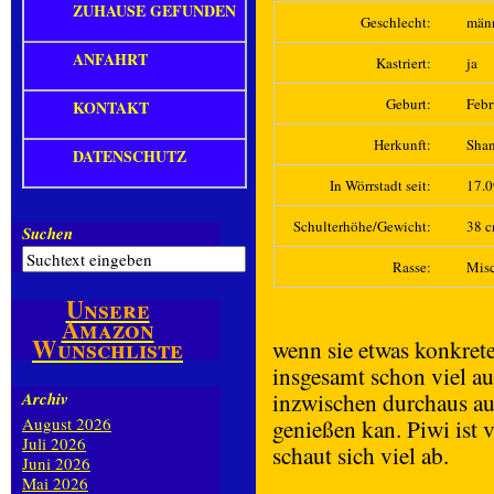
ZUHAUSE GEFUNDEN
Geschlecht:
män
ANFAHRT
Kastriert:
ja
Geburt:
Febr
KONTAKT
Herkunft:
Sha
DATENSCHUTZ
In Wörrstadt seit:
17.
Schulterhöhe/Gewicht:
38 c
Suchen
Rasse:
Mis
Unsere
Amazon
Wunschliste
wenn sie etwas konkret
insgesamt schon viel a
inzwischen durchaus au
Archiv
August 2026
genießen kan. Piwi ist
Juli 2026
schaut sich viel ab.
Juni 2026
Mai 2026