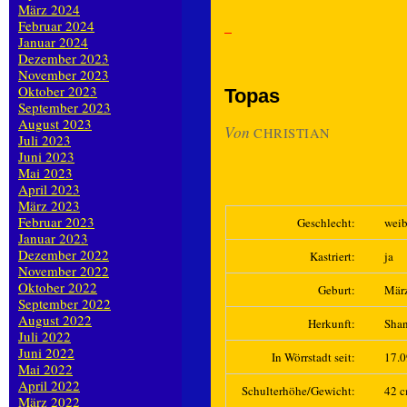
März 2024
Februar 2024
Januar 2024
Dezember 2023
November 2023
Oktober 2023
Topas
September 2023
August 2023
Von
CHRISTIAN
Juli 2023
Juni 2023
Mai 2023
April 2023
März 2023
Februar 2023
Geschlecht:
weib
Januar 2023
Dezember 2022
Kastriert:
ja
November 2022
Oktober 2022
Geburt:
Mär
September 2022
August 2022
Herkunft:
Sha
Juli 2022
Juni 2022
In Wörrstadt seit:
17.
Mai 2022
April 2022
Schulterhöhe/Gewicht:
42 c
März 2022