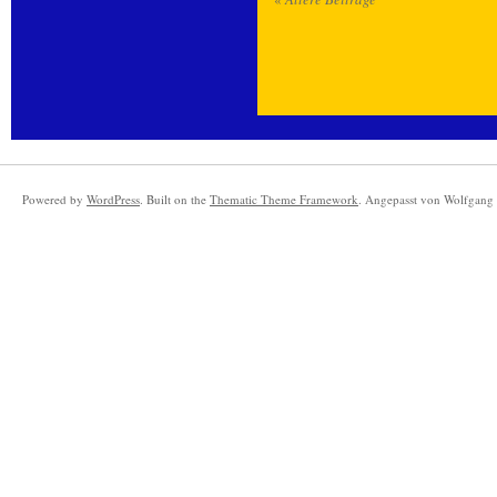
Powered by
WordPress
. Built on the
Thematic Theme Framework
. Angepasst von Wolfgang 