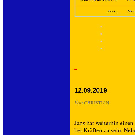
Rasse:
Mis
12.09.2019
Von
CHRISTIAN
Jazz hat weiterhin einen
bei Kräften zu sein. Neb