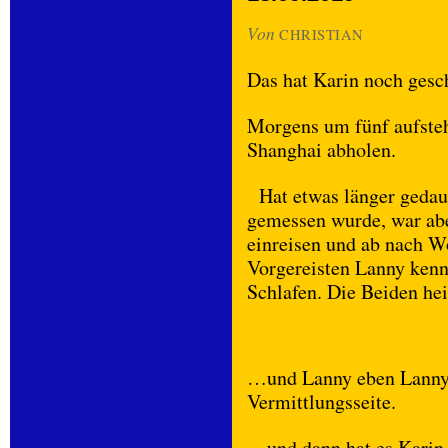
Von
CHRISTIAN
Das hat Karin noch gesch
Morgens um fünf aufsteh
Shanghai abholen.
Hat etwas länger gedaue
gemessen wurde, war abe
einreisen und ab nach Wö
Vorgereisten Lanny kenn
Schlafen. Die Beiden he
…und Lanny eben Lanny.
Vermittlungsseite.
…und dann hat es Karin 