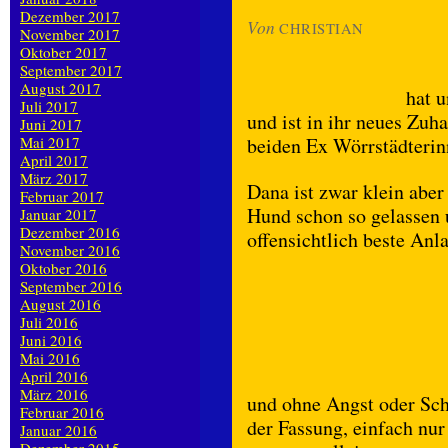
Dezember 2017
Von
CHRISTIAN
November 2017
Oktober 2017
September 2017
August 2017
hat u
Juli 2017
und ist in ihr neues Zuh
Juni 2017
Mai 2017
beiden Ex Wörrstädterin
April 2017
März 2017
Dana ist zwar klein aber
Februar 2017
Hund schon so gelassen u
Januar 2017
Dezember 2016
offensichtlich beste Anl
November 2016
Oktober 2016
September 2016
August 2016
Juli 2016
Juni 2016
Mai 2016
April 2016
März 2016
und ohne Angst oder Sche
Februar 2016
der Fassung, einfach nur 
Januar 2016