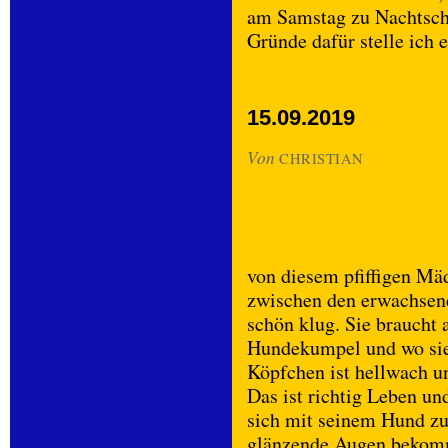
am Samstag zu Nachtschl
Gründe dafür stelle ich
15.09.2019
Von
CHRISTIAN
von diesem pfiffigen Mäd
zwischen den erwachsene
schön klug. Sie braucht
Hundekumpel und wo sie 
Köpfchen ist hellwach un
Das ist richtig Leben un
sich mit seinem Hund zu
glänzende Augen bekom