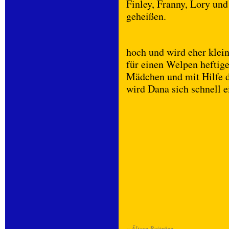
Finley, Franny, Lory un
geheißen.
hoch und wird eher klein
für einen Welpen heftige
Mädchen und mit Hilfe d
wird Dana sich schnell 
«
Ältere Beiträge