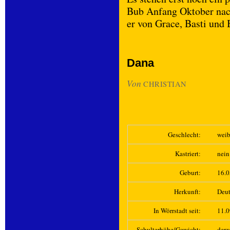
Bub Anfang Oktober nac
er von Grace, Basti und 
Dana
Von
CHRISTIAN
Geschlecht:
weib
Kastriert:
nein
Geburt:
16.
Herkunft:
Deut
In Wörrstadt seit:
11.
Schulterhöhe/Gewicht:
derz