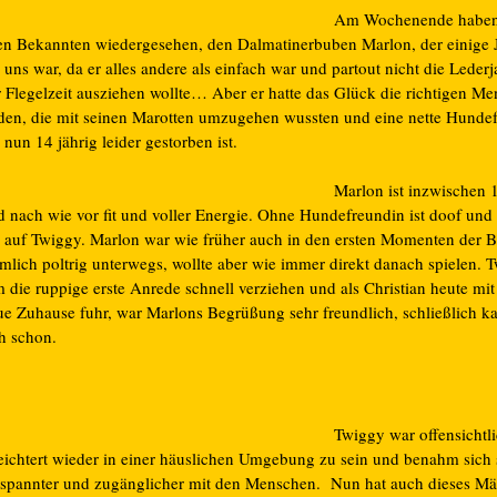
Am Wochenende haben 
ten Bekannten wiedergesehen, den Dalmatinerbuben Marlon, der einige 
 uns war, da er alles andere als einfach war und partout nicht die Leder
r Flegelzeit ausziehen wollte… Aber er hatte das Glück die richtigen M
nden, die mit seinen Marotten umzugehen wussten und eine nette Hunde
 nun 14 jährig leider gestorben ist.
Marlon ist inzwischen 1
d nach wie vor fit und voller Energie. Ohne Hundefreundin ist doof und
el auf Twiggy. Marlon war wie früher auch in den ersten Momenten der
emlich poltrig unterwegs, wollte aber wie immer direkt danach spielen. 
 die ruppige erste Anrede schnell verziehen und als Christian heute mit 
ue Zuhause fuhr, war Marlons Begrüßung sehr freundlich, schließlich k
ch schon.
Twiggy war offensichtli
leichtert wieder in einer häuslichen Umgebung zu sein und benahm sich s
tspannter und zugänglicher mit den Menschen. Nun hat auch dieses Mä