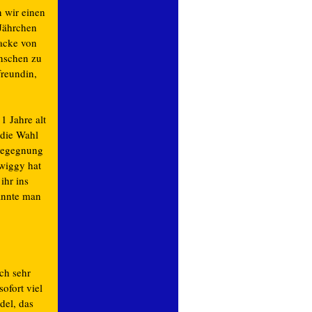
wir einen
Jährchen
jacke von
enschen zu
freundin,
1 Jahre alt
 die Wahl
 Begegnung
Twiggy hat
ihr ins
annte man
ch sehr
ofort viel
del, das