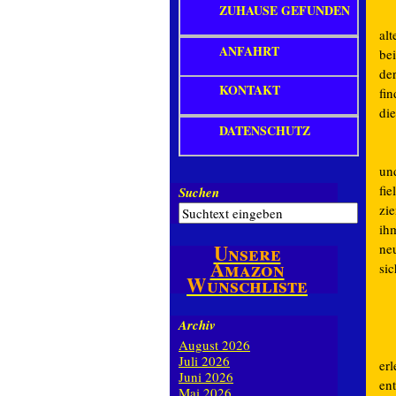
ZUHAUSE GEFUNDEN
al
ANFAHRT
bei
de
KONTAKT
fi
die
DATENSCHUTZ
un
fi
Suchen
zi
ihm
Unsere
ne
Amazon
si
Wunschliste
Archiv
August 2026
Juli 2026
er
Juni 2026
en
Mai 2026