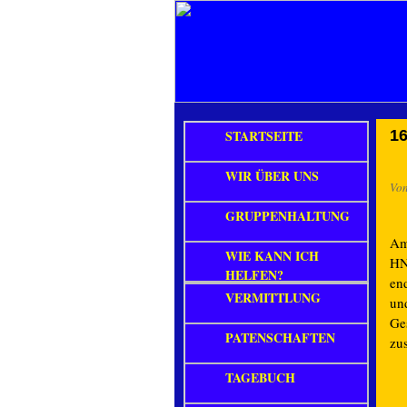
STARTSEITE
16
WIR ÜBER UNS
Vo
GRUPPENHALTUNG
Am
WIE KANN ICH
HN
HELFEN?
end
VERMITTLUNG
und
Ge
PATENSCHAFTEN
zu
TAGEBUCH