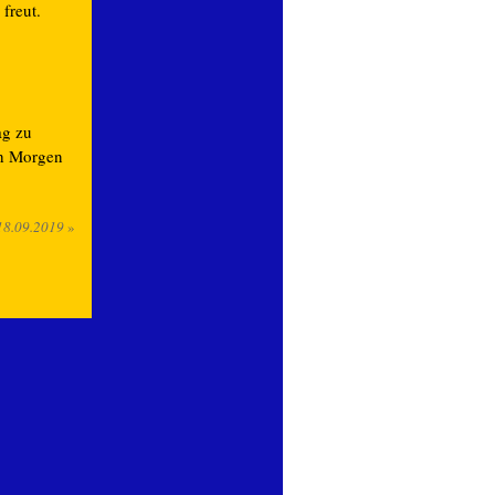
freut.
ag zu
ch Morgen
18.09.2019
»