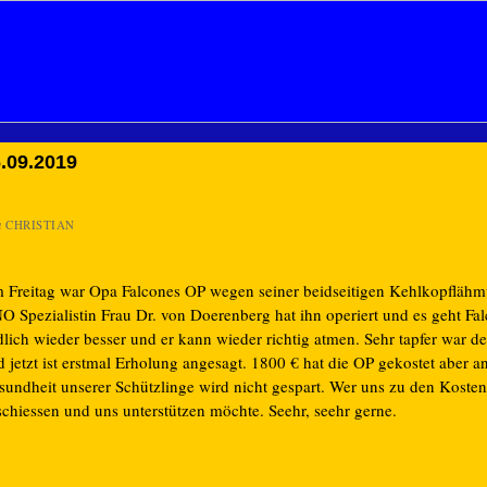
.09.2019
n
CHRISTIAN
 Freitag war Opa Falcones OP wegen seiner beidseitigen Kehlkopflähm
O Spezialistin Frau Dr. von Doerenberg hat ihn operiert und es geht Fa
lich wieder besser und er kann wieder richtig atmen. Sehr tapfer war de
 jetzt ist erstmal Erholung angesagt. 1800 € hat die OP gekostet aber a
sundheit unserer Schützlinge wird nicht gespart. Wer uns zu den Koste
schiessen und uns unterstützen möchte. Seehr, seehr gerne.