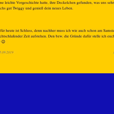
ne leichte Vorgeschichte hatte, ihre Deckelchen gefunden, was uns sehr 
chs gut Twiggy und genieß dein neues Leben.
 für heute ist Schluss, denn nachher muss ich wie auch schon am Samst
chtschlafender Zeit aufstehen. Den bzw. die Gründe dafür stelle ich eu
r 😉
5.09.2019