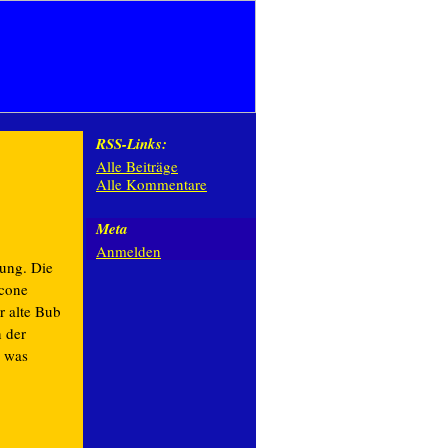
RSS-Links:
Alle Beiträge
Alle Kommentare
Meta
Anmelden
ung. Die
lcone
r alte Bub
n der
n was