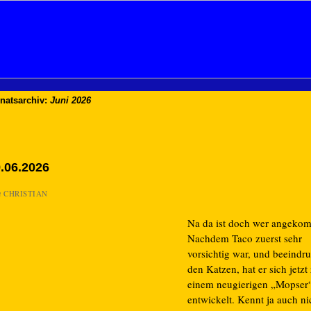
natsarchiv:
Juni 2026
.06.2026
n
CHRISTIAN
Na da ist doch wer angeko
Nachdem Taco zuerst sehr
vorsichtig war, und beeindr
den Katzen, hat er sich jetzt
einem neugierigen „Mopser
entwickelt. Kennt ja auch ni