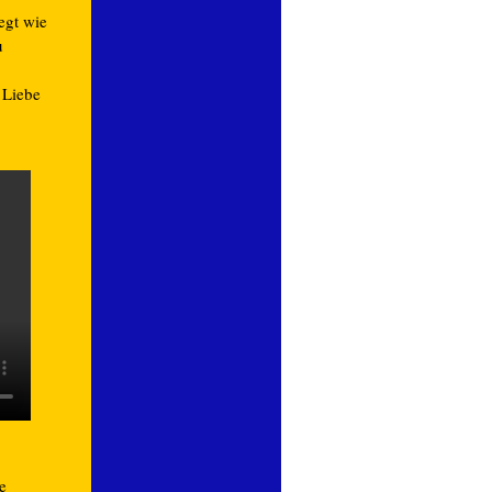
egt wie
u
 Liebe
e