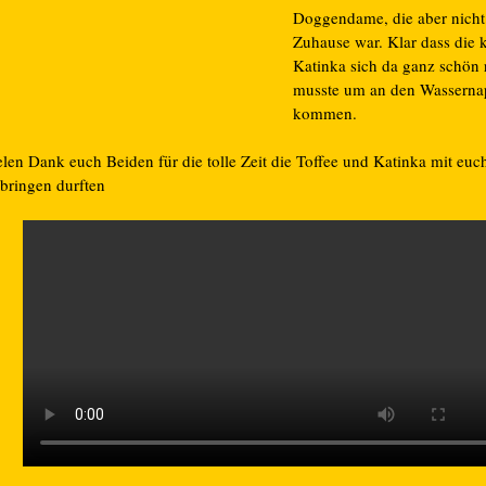
Doggendame, die aber nicht
Zuhause war. Klar dass die 
Katinka sich da ganz schön
musste um an den Wasserna
kommen.
elen Dank euch Beiden für die tolle Zeit die Toffee und Katinka mit euc
rbringen durften