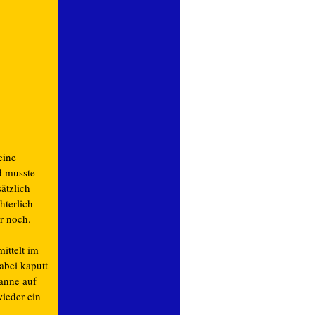
eine
d musste
ätzlich
hterlich
r noch.
ittelt im
abei kaputt
Kanne auf
ieder ein