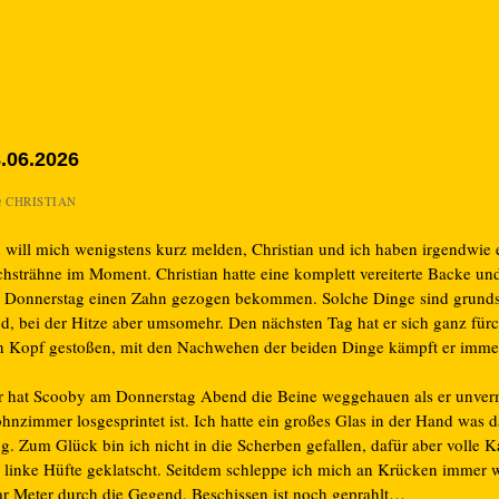
.06.2026
n
CHRISTIAN
h will mich wenigstens kurz melden, Christian und ich haben irgendwie 
chsträhne im Moment. Christian hatte eine komplett vereiterte Backe un
 Donnerstag einen Zahn gezogen bekommen. Solche Dinge sind grunds
öd, bei der Hitze aber umsomehr. Den nächsten Tag hat er sich ganz fürc
n Kopf gestoßen, mit den Nachwehen der beiden Dinge kämpft er imme
r hat Scooby am Donnerstag Abend die Beine weggehauen als er unverm
hnzimmer losgesprintet ist. Ich hatte ein großes Glas in der Hand was d
g. Zum Glück bin ich nicht in die Scherben gefallen, dafür aber volle 
e linke Hüfte geklatscht. Seitdem schleppe ich mich an Krücken immer w
ar Meter durch die Gegend. Beschissen ist noch geprahlt…