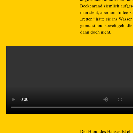
Beckenrand ziemlich aufger
man sieht, aber um Toffee z
„retten“ hätte sie ins Wasser
gemusst und soweit geht die
dann doch nicht.
Der Hund des Hauses ist ein