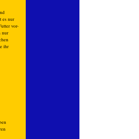
und
t es nur
utter vor-
n nur
schen
e ihr
ben
ren