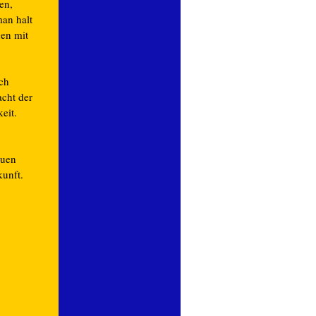
en,
an halt
en mit
ch
cht der
eit.
euen
unft.