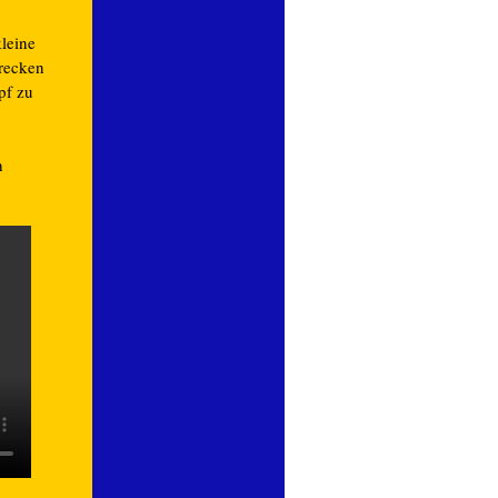
kleine
 recken
pf zu
h