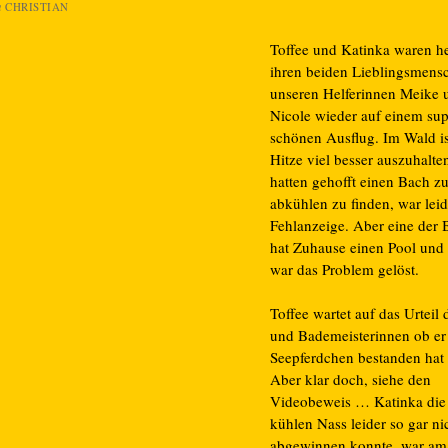
n
CHRISTIAN
Toffee und Katinka waren he
ihren beiden Lieblingsmens
unseren Helferinnen Meike 
Nicole wieder auf einem sup
schönen Ausflug. Im Wald is
Hitze viel besser auszuhalten
hatten gehofft einen Bach z
abkühlen zu finden, war leid
Fehlanzeige. Aber eine der 
hat Zuhause einen Pool und
war das Problem gelöst.
Toffee wartet auf das Urteil 
und Bademeisterinnen ob er
Seepferdchen bestanden hat
Aber klar doch, siehe den
Videobeweis … Katinka di
kühlen Nass leider so gar ni
abgewinnen konnte, war am