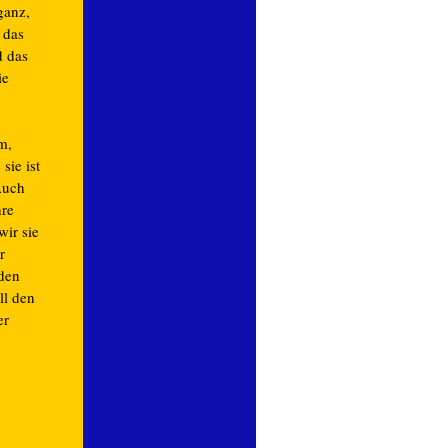
ganz,
 das
d das
ie
m,
sie ist
Auch
hre
ir sie
r
 den
ll den
er