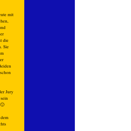
ute mit
chen,
und
er
t die
. Sie
um
er
Beiden
 schon
der Jury
 sein
 🙂
e dem
chts