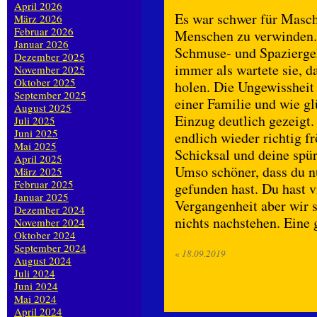
April 2026
Es war schwer für Masch
März 2026
Februar 2026
Menschen zu verwinden. 
Januar 2026
Schmuse- und Spaziergeh
Dezember 2025
immer als wartete sie, 
November 2025
Oktober 2025
holen. Die Ungewissheit 
September 2025
einer Familie und wie glü
August 2025
Einzug deutlich gezeigt.
Juli 2025
Juni 2025
endlich wieder richtig f
Mai 2025
Schicksal und deine spür
April 2025
Umso schöner, dass du n
März 2025
Februar 2025
gefunden hast. Du hast v
Januar 2025
Vergangenheit aber wir s
Dezember 2024
nichts nachstehen. Eine
November 2024
Oktober 2024
September 2024
«
18.09.2019
August 2024
Juli 2024
Juni 2024
Mai 2024
April 2024