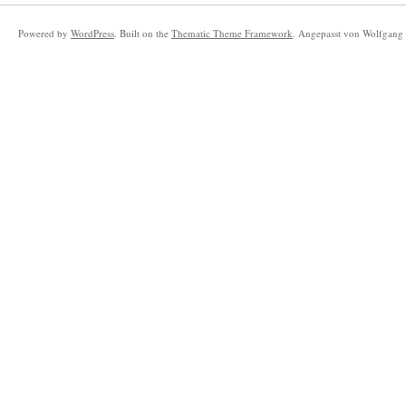
Powered by
WordPress
. Built on the
Thematic Theme Framework
. Angepasst von Wolfgang 