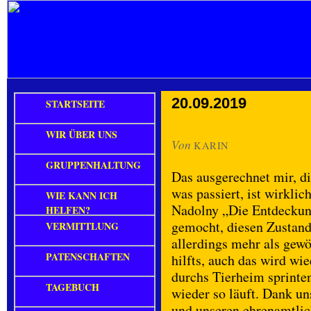
20.09.2019
STARTSEITE
WIR ÜBER UNS
Von
KARIN
GRUPPENHALTUNG
Das ausgerechnet mir, di
was passiert, ist wirklic
WIE KANN ICH
Nadolny „Die Entdeckun
HELFEN?
gemocht, diesen Zustand 
VERMITTLUNG
allerdings mehr als ge
PATENSCHAFTEN
hilfts, auch das wird wi
durchs Tierheim sprinten
TAGEBUCH
wieder so läuft. Dank u
und unseren ehrenamtlich