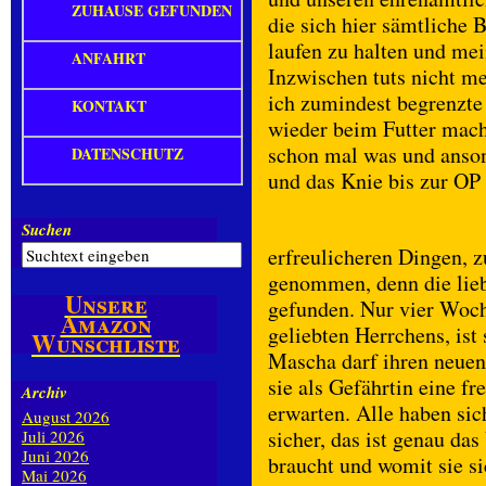
ZUHAUSE GEFUNDEN
die sich hier sämtliche 
laufen zu halten und me
ANFAHRT
Inzwischen tuts nicht m
ich zumindest begrenzte 
KONTAKT
wieder beim Futter mache
schon mal was und anson
DATENSCHUTZ
und das Knie bis zur OP
Suchen
erfreulicheren Dingen, z
genommen, denn die lieb
Unsere
gefunden. Nur vier Woch
Amazon
geliebten Herrchens, ist 
Wunschliste
Mascha darf ihren neuen
sie als Gefährtin eine f
Archiv
erwarten. Alle haben sic
August 2026
sicher, das ist genau d
Juli 2026
Juni 2026
braucht und womit sie s
Mai 2026