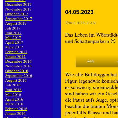
Dezember 2017
November 2017
04.05.2023
Oktober 2017
September 2017
Von
CHRISTIAN
August 2017
Juli 2017
Juni 2017
Das Leben im Wörrstäd
Mai 2017
und Schattenparkern 😉
April 2017
März 2017
Februar 2017
Januar 2017
Dezember 2016
Addi
November 2016
Oktober 2016
Wie alle Bulldoggen hat
September 2016
Figur, irgendwie konisch 
August 2016
Juli 2016
es schwierig sie einzukle
Juni 2016
sind haben wir ein Gesch
Mai 2016
die Faust aufs Auge, opt
April 2016
März 2016
beachte die bunten Mons
Februar 2016
jedenfalls Klasse und ha
Januar 2016