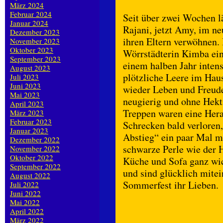
März 2024
Februar 2024
Seit über zwei Wochen l
Januar 2024
Rajani, jetzt Amy, im ne
Dezember 2023
ihren Eltern verwöhnen. 
November 2023
Oktober 2023
Wörrstädterin Kimba ein
September 2023
einem halben Jahr intens
August 2023
plötzliche Leere im Hau
Juli 2023
Juni 2023
wieder Leben und Freude
Mai 2023
neugierig und ohne Hekti
April 2023
Treppen waren eine Hera
März 2023
Februar 2023
Schrecken bald verloren
Januar 2023
Abstieg“ ein paar Mal m
Dezember 2022
schwarze Perle wie der H
November 2022
Oktober 2022
Küche und Sofa ganz wic
September 2022
und sind glücklich mitei
August 2022
Sommerfest ihr Lieben.
Juli 2022
Juni 2022
Mai 2022
April 2022
März 2022