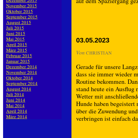
auf dem Spaziergang gez
Dezember 2015
November 2015
Oktober 2015
September 2015
August 2015
Juli 2015
Juni 2015
Mai 2015
03.05.2023
April 2015
März 2015
Von
CHRISTIAN
Februar 2015
Januar 2015
Gerade für unsere Langze
Dezember 2014
November 2014
dass sie immer wieder ma
Oktober 2014
Routine bekommen. Dank
September 2014
stand heute ein Ausflug 
August 2014
Juli 2014
Wetter mit anschließen
Juni 2014
Hunde haben begeistert 
Mai 2014
über die Zuwendung und 
April 2014
März 2014
verbringen ist einfach d