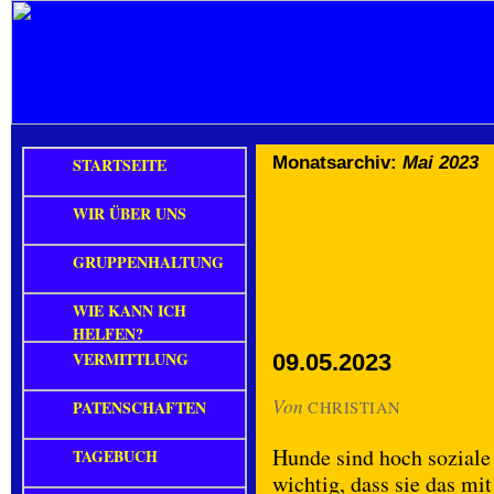
Monatsarchiv:
Mai 2023
STARTSEITE
WIR ÜBER UNS
GRUPPENHALTUNG
WIE KANN ICH
HELFEN?
VERMITTLUNG
09.05.2023
Von
PATENSCHAFTEN
CHRISTIAN
Hunde sind hoch soziale
TAGEBUCH
wichtig, dass sie das m