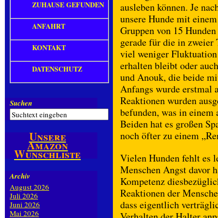
ZUHAUSE GEFUNDEN
ausleben können. Je nac
unsere Hunde mit einem 
ANFAHRT
Gruppen von 15 Hunden
gerade für die in zweier
KONTAKT
viel weniger Fluktuatio
erhalten bleibt oder auc
DATENSCHUTZ
und Anouk, die beide mit
Anfangs wurde erstmal a
Reaktionen wurden ausge
Suchen
befunden, was in einem 
Beiden hat es großen Sp
Unsere
noch öfter zu einem „Re
Amazon
Wunschliste
Vielen Hunden fehlt es l
Menschen Angst davor hab
Archiv
Kompetenz diesbezüglich
August 2026
Reaktionen der Mensche
Juli 2026
dass eigentlich verträg
Juni 2026
Mai 2026
Verhalten der Halter an