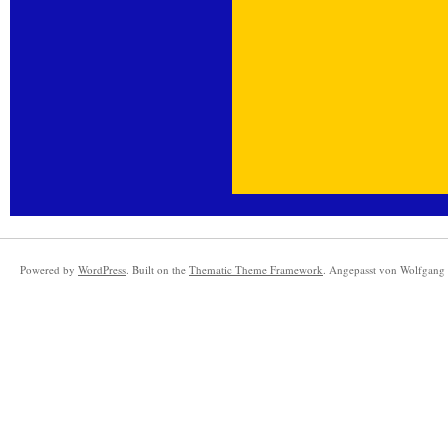
Powered by
WordPress
. Built on the
Thematic Theme Framework
. Angepasst von Wolfgang 