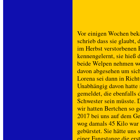
Vor einigen Wochen beka
schrieb dass sie glaubt,
im Herbst verstorbenen 
kennengelernt, sie hieß 
beide Welpen nehmen wol
davon abgesehen um sich
Lorena sei dann in Rich
Unabhängig davon hatte s
gemeldet, die ebenfalls 
Schwester sein müsste. 
wir hatten Bertchen so g
2017 bei uns auf dem Ge
wog damals 45 Kilo war v
gebürstet. Sie hätte uns s
einer Fangstange die ers