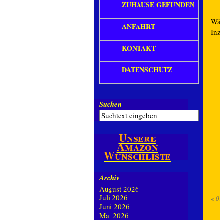
ZUHAUSE GEFUNDEN
Wä
ANFAHRT
In
KONTAKT
DATENSCHUTZ
Suchen
Unsere
Amazon
Wunschliste
Archiv
August 2026
Juli 2026
«
0
Juni 2026
Mai 2026