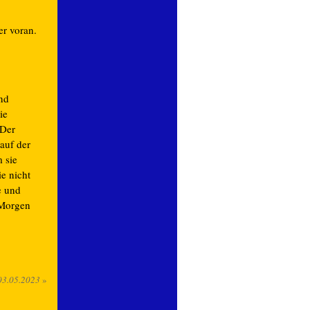
er voran.
nd
ie
 Der
auf der
 sie
ie nicht
e und
 Morgen
03.05.2023
»