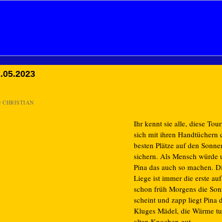
.05.2023
n
CHRISTIAN
Ihr kennt sie alle, diese Tour
sich mit ihren Handtüchern 
besten Plätze auf den Sonne
sichern. Als Mensch würde 
Pina das auch so machen. D
Liege ist immer die erste auf
schon früh Morgens die So
scheint und zapp liegt Pina 
Kluges Mädel, die Wärme tu
alten Knochen gut.