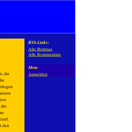
RSS-Links:
Alle Beiträge
Alle Kommentare
Meta
is die
Anmelden
die
nliegen
unsere
iese
 die
nne
drauf.
t den