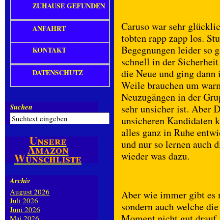
ZUHAUSE GEFUNDEN
Caruso war sehr glückli
ANFAHRT
tobten rapp zapp los. St
Begegnungen leider so g
KONTAKT
schnell in der Sicherhe
die Neue und ging dann 
DATENSCHUTZ
Weile brauchen um warm 
Neuzugängen in der Grupp
Suchen
sehr unsicher ist. Aber 
unsicheren Kandidaten ke
alles ganz in Ruhe entw
Unsere
und nur so lernen auch 
Amazon
wieder was dazu.
Wunschliste
Archiv
August 2026
Aber wie immer gibt es 
Juli 2026
sondern auch welche die
Juni 2026
Moment nicht gut drauf, i
Mai 2026