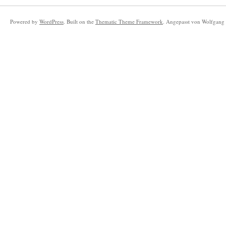
Powered by
WordPress
. Built on the
Thematic Theme Framework
. Angepasst von Wolfgang 