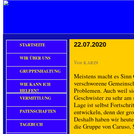
22.07.2020
STARTSEITE
WIR ÜBER UNS
Von
KARIN
GRUPPENHALTUNG
Meistens macht es Sinn 
verschworene Gemeinscha
WIE KANN ICH
Problemen. Auch weil si
HELFEN?
Geschwister zu sehr am s
VERMITTLUNG
Lage ist selbst Fortschr
PATENSCHAFTEN
entwickeln, denn der gro
Deshalb haben wir heute
TAGEBUCH
die Gruppe von Caruso, S