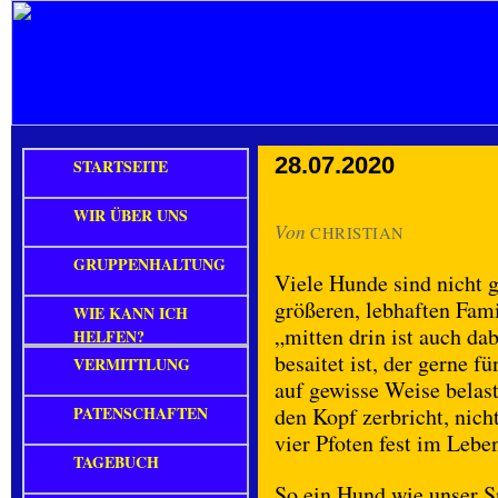
28.07.2020
STARTSEITE
WIR ÜBER UNS
Von
CHRISTIAN
GRUPPENHALTUNG
Viele Hunde sind nicht g
größeren, lebhaften Fam
WIE KANN ICH
„mitten drin ist auch da
HELFEN?
besaitet ist, der gerne f
VERMITTLUNG
auf gewisse Weise belastb
PATENSCHAFTEN
den Kopf zerbricht, nicht
vier Pfoten fest im Leben
TAGEBUCH
So ein Hund wie unser Sn