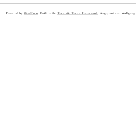
Powered by
WordPress
. Built on the
Thematic Theme Framework
. Angepasst von Wolfgang 