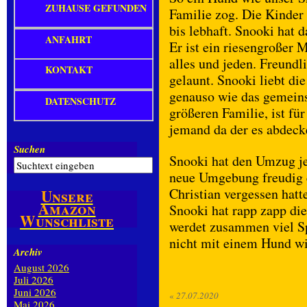
ZUHAUSE GEFUNDEN
Familie zog. Die Kinder 
bis lebhaft. Snooki hat 
ANFAHRT
Er ist ein riesengroßer 
alles und jeden. Freundl
KONTAKT
gelaunt. Snooki liebt d
genauso wie das gemeins
DATENSCHUTZ
größeren Familie, ist f
jemand da der es abdecke
Suchen
Snooki hat den Umzug je
neue Umgebung freudig e
Christian vergessen hat
Unsere
Amazon
Snooki hat rapp zapp die
Wunschliste
werdet zusammen viel Sp
nicht mit einem Hund wi
Archiv
August 2026
Juli 2026
Juni 2026
«
27.07.2020
Mai 2026