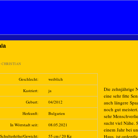
la
n
CHRISTIAN
Geschlecht:
weiblich
Die zehnjährige N
Kastriert:
ja
eine sehr fitte Sen
Geburt:
04/2012
auch längere Spa
noch gut meistert.
Herkunft:
Bulgarien
sehr Menschverli
sucht viel Nähe. S
In Wörrstadt seit:
08.05.2021
einem Jahr bei un
Schulterhöhe/Gewicht:
55 cm / 20 Kg
Haus, ist ordentl