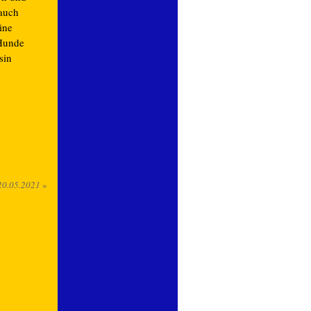
auch
ine
 Hunde
sin
20.05.2021
»