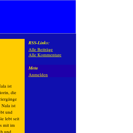
RSS-Links:
Alle Beiträge
Alle Kommentare
Meta
Anmelden
ala ist
iorin, die
ziergänge
 Nala ist
ebt und
ie lebt seit
s mit im
ich und