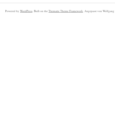
Powered by
WordPress
. Built on the
Thematic Theme Framework
. Angepasst von Wolfgang 