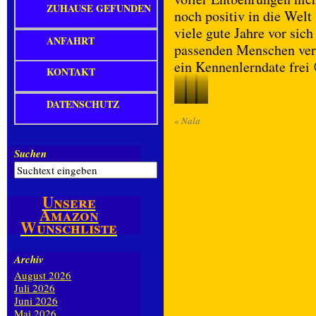
ZUHAUSE GEFUNDEN
noch positiv in die Wel
viele gute Jahre vor sich
ANFAHRT
passenden Menschen verb
ein Kennenlerndate frei
KONTAKT
DATENSCHUTZ
Rosine
Nala
Konrad
«
Nala
Suchen
Unsere
Amazon
Wunschliste
Archiv
August 2026
Juli 2026
Juni 2026
Mai 2026