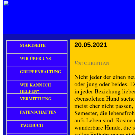
20.05.2021
STARTSEITE
WIR ÜBER UNS
Von
CHRISTIAN
GRUPPENHALTUNG
Nicht jeder der einen ne
oder jung oder beides. 
WIE KANN ICH
in jeder Beziehung liebe
HELFEN?
ebensolchen Hund suche
VERMITTLUNG
meist eher nicht passen, 
PATENSCHAFTEN
Semester, die lebensfroh
aufs Leben sind. Rosine 
TAGEBUCH
wunderbare Hunde, die si
voller Entbehrungen nich