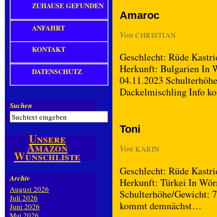
ZUHAUSE GEFUNDEN
Amaroc
ANFAHRT
Von
CHRISTIAN
KONTAKT
Geschlecht: Rüde Kastrie
Herkunft: Bulgarien In W
DATENSCHUTZ
04.11.2023 Schulterhöhe
Dackelmischling Info 
Suchen
Toni
Unsere
Amazon
Von
KARIN
Wunschliste
Geschlecht: Rüde Kastrie
Archiv
Herkunft: Türkei In Wörr
August 2026
Schulterhöhe/Gewicht: 7
Juli 2026
kommt demnächst…
Juni 2026
Mai 2026