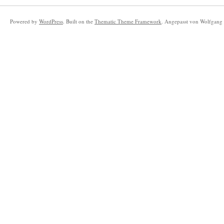
Powered by
WordPress
. Built on the
Thematic Theme Framework
. Angepasst von Wolfgang 