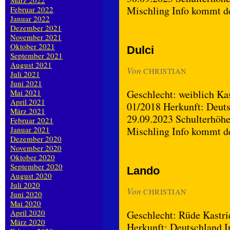
März 2022
Mischling Info kommt 
Februar 2022
Januar 2022
Dezember 2021
November 2021
Oktober 2021
Dulci
September 2021
August 2021
Von
CHRISTIAN
Juli 2021
Juni 2021
Mai 2021
Geschlecht: weiblich Kas
April 2021
01/2018 Herkunft: Deuts
März 2021
29.09.2023 Schulterhöhe
Februar 2021
Januar 2021
Mischling Info kommt 
Dezember 2020
November 2020
Oktober 2020
September 2020
Lando
August 2020
Juli 2020
Von
CHRISTIAN
Juni 2020
Mai 2020
April 2020
Geschlecht: Rüde Kastri
März 2020
Herkunft: Deutschland In