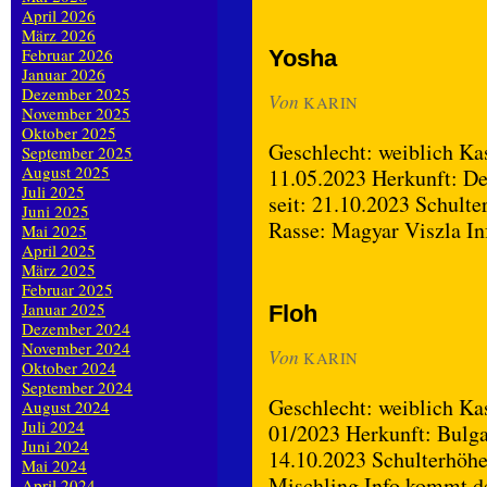
April 2026
März 2026
Februar 2026
Yosha
Januar 2026
Dezember 2025
Von
KARIN
November 2025
Oktober 2025
Geschlecht: weiblich Kas
September 2025
August 2025
11.05.2023 Herkunft: De
Juli 2025
seit: 21.10.2023 Schult
Juni 2025
Rasse: Magyar Viszla 
Mai 2025
April 2025
März 2025
Februar 2025
Januar 2025
Floh
Dezember 2024
November 2024
Von
KARIN
Oktober 2024
September 2024
Geschlecht: weiblich Kas
August 2024
Juli 2024
01/2023 Herkunft: Bulgar
Juni 2024
14.10.2023 Schulterhöhe
Mai 2024
Mischling Info kommt 
April 2024