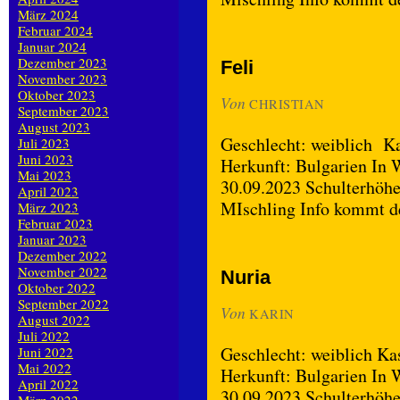
März 2024
Februar 2024
Januar 2024
Dezember 2023
Feli
November 2023
Oktober 2023
Von
CHRISTIAN
September 2023
August 2023
Geschlecht: weiblich Kas
Juli 2023
Juni 2023
Herkunft: Bulgarien In W
Mai 2023
30.09.2023 Schulterhöhe
April 2023
MIschling Info kommt 
März 2023
Februar 2023
Januar 2023
Dezember 2022
November 2022
Nuria
Oktober 2022
September 2022
Von
KARIN
August 2022
Juli 2022
Geschlecht: weiblich Kas
Juni 2022
Mai 2022
Herkunft: Bulgarien In W
April 2022
30.09.2023 Schulterhöhe