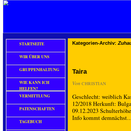
Kategorien-Archiv:
Zuhau
STARTSEITE
WIR ÜBER UNS
GRUPPENHALTUNG
Taira
WIE KANN ICH
Von
CHRISTIAN
HELFEN?
VERMITTLUNG
Geschlecht: weiblich Kas
12/2018 Herkunft: Bulgar
PATENSCHAFTEN
09.12.2023 Schulterhöhe
Info kommt demnächst
TAGEBUCH