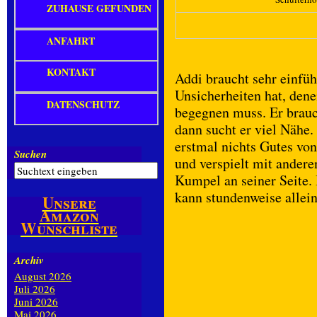
ZUHAUSE GEFUNDEN
ANFAHRT
KONTAKT
Addi braucht sehr einfü
Unsicherheiten hat, den
DATENSCHUTZ
begegnen muss. Er brauc
dann sucht er viel Nähe
erstmal nichts Gutes von 
Suchen
und verspielt mit ander
Kumpel an seiner Seite. 
kann stundenweise allein
Unsere
Amazon
Wunschliste
Archiv
August 2026
Juli 2026
Juni 2026
Mai 2026