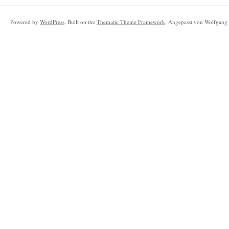
Powered by
WordPress
. Built on the
Thematic Theme Framework
. Angepasst von Wolfgang 