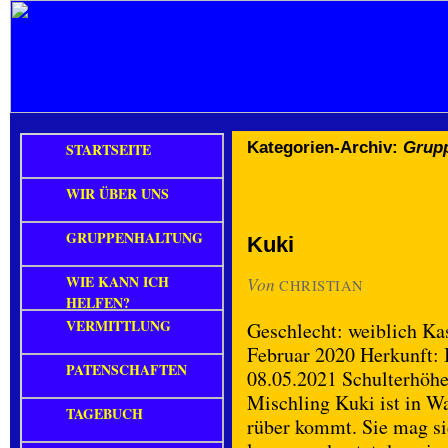
Kategorien-Archiv:
Grup
STARTSEITE
WIR ÜBER UNS
GRUPPENHALTUNG
Kuki
WIE KANN ICH
Von
CHRISTIAN
HELFEN?
VERMITTLUNG
Geschlecht: weiblich Kas
Februar 2020 Herkunft: I
PATENSCHAFTEN
08.05.2021 Schulterhöhe
Mischling Kuki ist in Wa
TAGEBUCH
rüber kommt. Sie mag sic