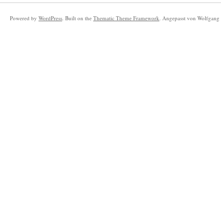
Powered by
WordPress
. Built on the
Thematic Theme Framework
. Angepasst von Wolfgang 