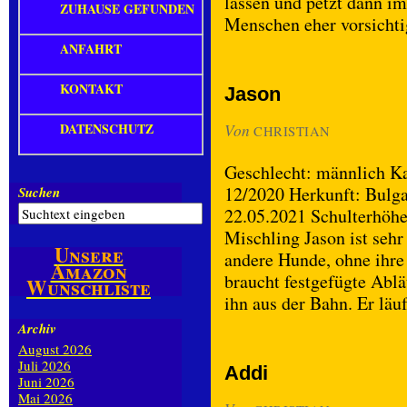
lassen und petzt dann i
ZUHAUSE GEFUNDEN
Menschen eher vorsicht
ANFAHRT
KONTAKT
Jason
DATENSCHUTZ
Von
CHRISTIAN
Geschlecht: männlich Kas
12/2020 Herkunft: Bulgar
Suchen
22.05.2021 Schulterhöhe
Mischling Jason ist sehr
Unsere
andere Hunde, ohne ihre 
Amazon
braucht festgefügte Ablä
Wunschliste
ihn aus der Bahn. Er läu
Archiv
August 2026
Juli 2026
Addi
Juni 2026
Mai 2026