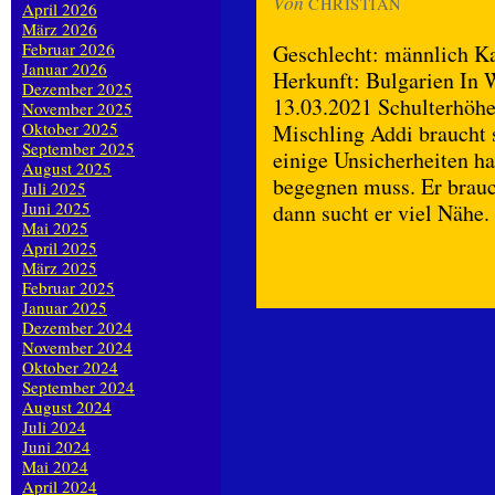
Von
CHRISTIAN
April 2026
März 2026
Februar 2026
Geschlecht: männlich Kas
Januar 2026
Herkunft: Bulgarien In W
Dezember 2025
13.03.2021 Schulterhöhe
November 2025
Oktober 2025
Mischling Addi braucht 
September 2025
einige Unsicherheiten h
August 2025
begegnen muss. Er brauc
Juli 2025
Juni 2025
dann sucht er viel Nähe
Mai 2025
April 2025
März 2025
Februar 2025
Januar 2025
Dezember 2024
November 2024
Oktober 2024
September 2024
August 2024
Juli 2024
Juni 2024
Mai 2024
April 2024