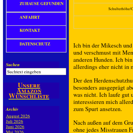
ZUHAUSE GEFUNDEN
Schulterhöhe/
ANFAHRT
KONTAKT
DATENSCHUTZ
Ich bin der Mikesch und 
und verschmust mit Mens
anderen Hunden. Ich bin 
Suchen
allerdings eher nicht i
Der den Herdenschutzhun
Unsere
besonders ausgeprägt ab
Amazon
was nicht. Ich laufe gut
Wunschliste
interessieren mich aller
zum Spurt ansetzen.
Archiv
August 2026
Juli 2026
Nach außen auf dem Gru
Juni 2026
ohne jedes Misstrauen F
Mai 2026