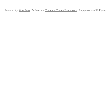
Powered by
WordPress
. Built on the
Thematic Theme Framework
. Angepasst von Wolfgang 