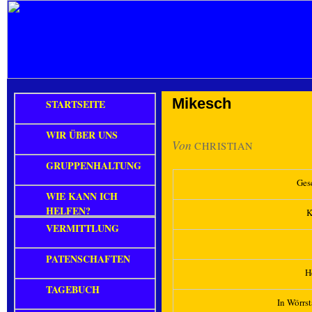
Mikesch
STARTSEITE
WIR ÜBER UNS
Von
CHRISTIAN
GRUPPENHALTUNG
Ges
WIE KANN ICH
HELFEN?
K
VERMITTLUNG
PATENSCHAFTEN
H
TAGEBUCH
In Wörrst