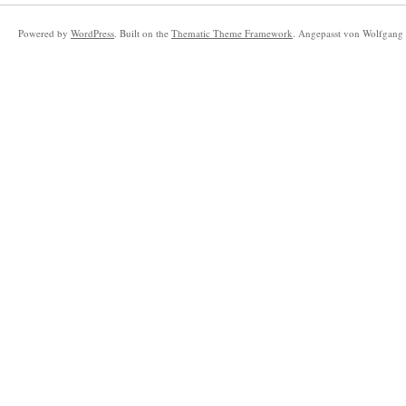
Powered by
WordPress
. Built on the
Thematic Theme Framework
. Angepasst von Wolfgang 