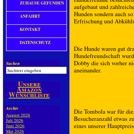
ZUHAUSE GEFUNDEN
aufgebaut und zahlreiche
Hunden sondern auch so
ANFAHRT
Erfrischung und Abkühl
KONTAKT
DATENSCHUTZ
Die Hunde waren gut dr
Hundefreundschaft wurd
Dobby die sich vorher ni
Suchen
aneinander.
Unsere
Amazon
Wunschliste
Archiv
Die Tombola war für die
August 2026
Besucheranzahl etwas zu
Juli 2026
eines unserer Hauptpreis
Juni 2026
Mai 2026