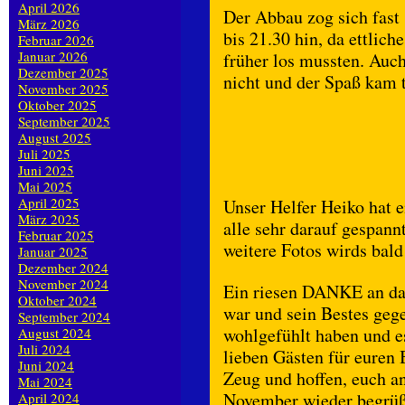
April 2026
Der Abbau zog sich fast
März 2026
bis 21.30 hin, da ettlich
Februar 2026
Januar 2026
früher los mussten. Auc
Dezember 2025
nicht und der Spaß kam 
November 2025
Oktober 2025
September 2025
August 2025
Juli 2025
Juni 2025
Mai 2025
April 2025
Unser Helfer Heiko hat 
März 2025
alle sehr darauf gespann
Februar 2025
weitere Fotos wirds bald
Januar 2025
Dezember 2024
November 2024
Ein riesen DANKE an da
Oktober 2024
war und sein Bestes gege
September 2024
wohlgefühlt haben und e
August 2024
Juli 2024
lieben Gästen für euren 
Juni 2024
Zeug und hoffen, euch 
Mai 2024
November wieder begrüße
April 2024