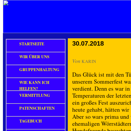
30.07.2018
STARTSEITE
WIR ÜBER UNS
Von
KARIN
GRUPPENHALTUNG
Das Glück ist mit den T
unserem Sommerfest war
WIE KANN ICH
verdient. Denn es war in
HELFEN?
Temperaturen der letzten
VERMITTLUNG
ein großes Fest auszuric
PATENSCHAFTEN
heute gehabt, hätten wi
Aber so wars prima und v
TAGEBUCH
ehemaligen Wörrstädtern
Hundefreunde besuchten 