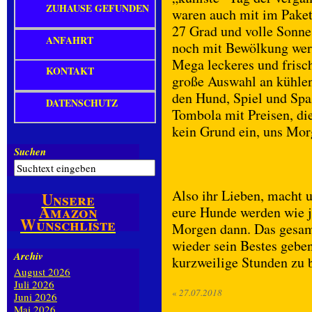
ZUHAUSE GEFUNDEN
waren auch mit im Paket 
27 Grad und volle Sonn
ANFAHRT
noch mit Bewölkung werd
Mega leckeres und frisch
KONTAKT
große Auswahl an kühlen
den Hund, Spiel und Sp
DATENSCHUTZ
Tombola mit Preisen, die
kein Grund ein, uns Mor
Suchen
Also ihr Lieben, macht 
Unsere
Amazon
eure Hunde werden wie j
Wunschliste
Morgen dann. Das gesam
wieder sein Bestes geben
Archiv
kurzweilige Stunden zu 
August 2026
Juli 2026
«
27.07.2018
Juni 2026
Mai 2026