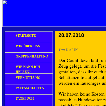
28.07.2018
STARTSEITE
WIR ÜBER UNS
Von
KARIN
GRUPPENHALTUNG
Der Count down läuft un
Zeug gelegt, um die Fest
WIE KANN ICH
gestalten, dass ihr euch
HELFEN?
Schattenzelte aufgebaut, 
VERMITTLUNG
werden ein lauschiges un
PATENSCHAFTEN
Wir haben keine Kosten
TAGEBUCH
passables Hundewetter zu
„kühlste“ Tag der verg