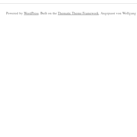
Powered by
WordPress
. Built on the
Thematic Theme Framework
. Angepasst von Wolfgang 